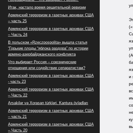
у
Итак, настало время решительной ревизии
Армянский терроризм в газетных архивах США
Э
– часть 25
(
Армянский терроризм в газетных архивах США
С
– Часть 24
я
В польском «Rzeczpospolita» вышла статья
у
“Горькие плоды “яблока раздора” по истории
армяно-азербайджанского конфликта
(
Что выбирает Россия – союзнические
б
отношения или содействие сепаратистам?
я
Армянский терроризм в газетных архивах США
и
- часть 23
р
Армянский терроризм в газетных архивах США
в
– Часть 22
и
Arsakilər və Xorasan türkləri. Kantura övladları
с
Армянский терроризм в газетных архивах США
н
– часть 21
к
Армянский терроризм в газетных архивах США
в
– Часть 20