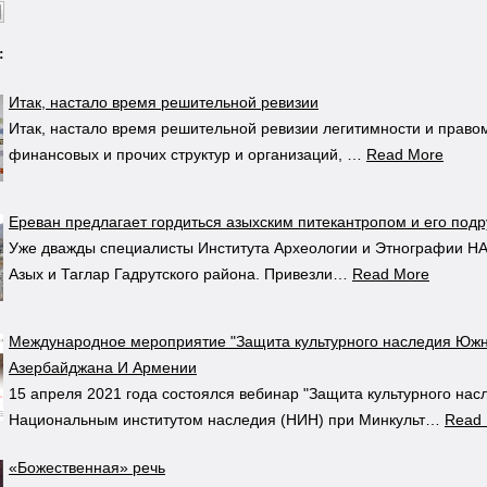
:
Итак, настало время решительной ревизии
Итак, настало время решительной ревизии легитимности и право
финансовых и прочих структур и организаций, …
Read More
Ереван предлагает гордиться азыхским питекантропом и его подр
Уже дважды специалисты Института Археологии и Этнографии Н
Азых и Таглар Гадрутского района. Привезли…
Read More
Международное мероприятие "Защита культурного наследия Южн
Азербайджана И Армении
15 апреля 2021 года состоялся вебинар "Защита культурного нас
Национальным институтом наследия (НИН) при Минкульт…
Read
«Божественная» речь