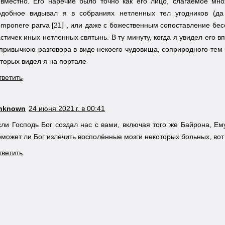
овместно. Его наречие было точно как его лицо, слагаемое мно
одобное видывал я в собраниях нетленных тел угодников (да
omponere parva [21] , или даже с божественным сопоставление бесо
астичек иных нетленных святынь. В ту минуту, когда я увидел его 
 привычкою разговора в виде некоего чудовища, соприродного те
оторых видел я на портале
тветить
nknown
24 июня 2021 г. в 00:41
сли Господь Бог создал нас с вами, включая того же Байрона, Ем
оможет ли Бог излечить восполённые мозги некоторых больных, вот 
тветить