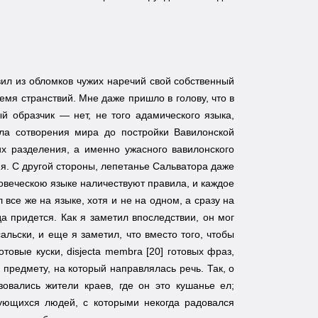
вил из обломков чужих наречий свой собственный
емя странствий. Мне даже пришло в голову, что в
й образчик — нет, не того адамического языка,
ла сотворения мира до постройки Вавилонской
их разделения, а именно ужасного вавилонского
ия. С другой стороны, лепетанье Сальватора даже
еловеческою языке наличествуют правила, и каждое
 все же на языке, хотя и не на одном, а сразу на
да придется. Как я заметил впоследствии, он мог
льски, и еще я заметил, что вместо того, чтобы
товые куски, disjecta membra [20] готовых фраз,
предмету, на который направлялась речь. Так, о
овались жители краев, где он это кушанье ел;
ующихся людей, с которыми некогда радовался