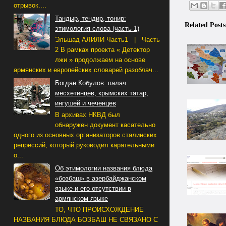
отрывок....
Тандыр, тендир, тонир:
Related Posts
этимология слова (часть 1)
Эльшад АЛИЛИ Часть1 | Часть
2 В рамках проекта « Детектор
лжи » продолжаем на основе
армянских и европейских словарей разоблач...
Богдан Кобулов: палач
месхетинцев, крымских татар,
ингушей и чеченцев
В архивах НКВД был
обнаружен документ касательно
одного из основных организаторов сталинских
репрессий, который руководил карательными
о...
Об этимологии названия блюда
«бозбаш» в азербайджанском
языке и его отсутствии в
армянском языке
ТО, ЧТО ПРОИСХОЖДЕНИЕ
НАЗВАНИЯ БЛЮДА БОЗБАШ НЕ СВЯЗАНО С