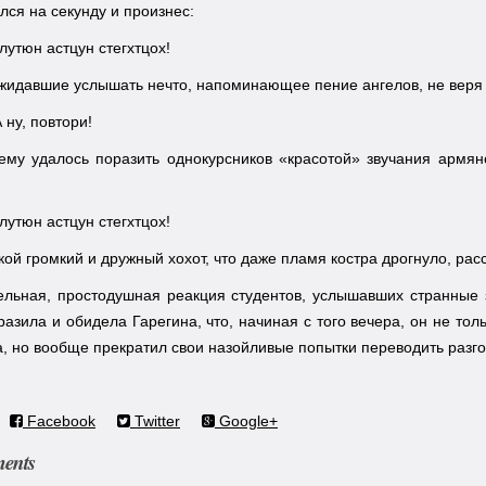
лся на секунду и произнес:
утюн астцун стегхтцох!
жидавшие услышать нечто, напоминающее пение ангелов, не веря
 ну, повтори!
ему удалось поразить однокурсников «красотой» звучания армян
утюн астцун стегхтцох!
кой громкий и дружный хохот, что даже пламя костра дрогнуло, ра
льная, простодушная реакция студентов, услышавших странные з
оразила и обидела Гарегина, что, начиная с того вечера, он не т
а, но вообще прекратил свои назойливые попытки переводить разг
Facebook
Twitter
Google+
ents