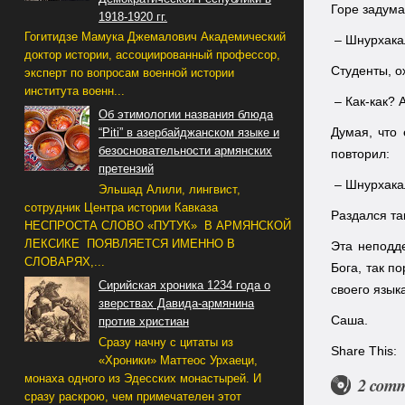
Горе задума
1918-1920 гг.
Гогитидзе Мамука Джемалович Академический
– Шнурхакал
доктор истории, ассоциированный профессор,
Студенты, о
эксперт по вопросам военной истории
института военн...
– Как-как? А
Об этимологии названия блюда
Думая, что 
“Piti” в азербайджанском языке и
безосновательности армянских
повторил:
претензий
– Шнурхакал
Эльшад Алили, лингвист,
сотрудник Центра истории Кавказа
Раздался та
НЕСПРОСТА СЛОВО «ПУТУК» В АРМЯНСКОЙ
ЛЕКСИКЕ ПОЯВЛЯЕТСЯ ИМЕННО В
Эта неподде
СЛОВАРЯХ,...
Бога, так п
Сирийская хроника 1234 года о
своего язык
зверствах Давида-армянина
Саша.
против христиан
Сразу начну с цитаты из
Share This:
«Хроники» Маттеос Урхаеци,
монаха одного из Эдесских монастырей. И
2 comm
сразу раскрою, чем примечателен этот