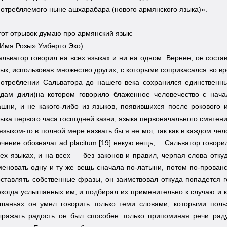
потребляемого ныне ашхарабара (нового армянского языка)».
тот отрывок думаю про армянский язык:
«Имя Розы» Умберто Эко)
альватор говорил на всех языках и ни на одном. Вернее, он соста
зык, использовав множество других, с которыми соприкасался во вр
потреблении Сальватора до нашего века сохранился единственны
Адам дили)на котором говорило блаженное человечество с нача
ашни, и не какого-либо из языков, появившихся после рокового 
зыка первого часа господней казни, языка первоначального смятен
 языком-то в полной мере назвать бы я не мог, так как в каждом ч
ечение обозначат ad placitum [19] некую вещь, …Сальватор говорил
сех языках, и на всех — без законов и правил, черпая слова отку
меновать одну и ту же вещь сначала по-латыни, потом по-прованса
оставлять собственные фразы, он заимствовал откуда попадется го
екогда услышанных им, и подбирал их применительно к случаю и к 
ушаньях он умел говорить только теми словами, которыми польз
ыражать радость он был способен только припоминая речи рад