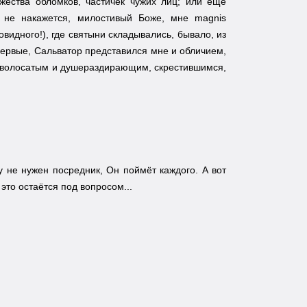
жества обломков, частичек чужих лиц; или еще
 не накажется, милостивый Боже, мне magnis
видного!), где святыни складывались, бывало, из
впервые, Сальватор представился мне и обличием,
м волосатым и душераздирающим, скрестившимся,
у не нужен посредник, Он поймёт каждого. А вот
это остаётся под вопросом...