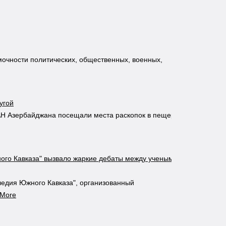
мочности политических, общественных, военных,
угой
АН Азербайджана посещали места раскопок в пещерах
ого Кавказа" вызвало жаркие дебаты между учеными
ледия Южного Кавказа", организованный
 More