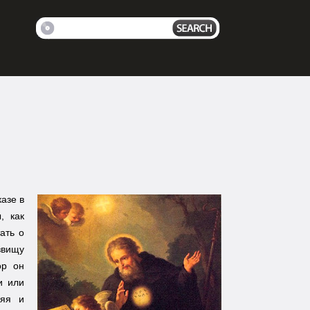
азе в
, как
ать о
звищу
ор он
и или
няя и