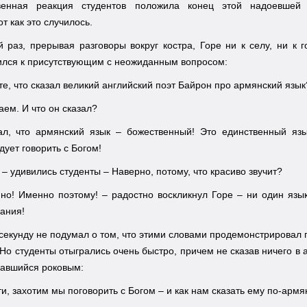
венная реакция студентов положила конец этой надоевшей
т как это случилось.
 раз, прерывая разговоры вокруг костра, Горе ни к селу, ни к г
ился к присутствующим с неожиданным вопросом:
те, что сказал великий английский поэт Байрон про армянский язык
аем. И что он сказал?
л, что армянский язык – божественный! Это единственный язы
дует говорить с Богом!
 – удивились студенты – Наверно, потому, что красиво звучит?
но! Именно поэтому! – радостно воскликнул Горе – ни один язы
чания!
секунду не подумал о том, что этими словами продемонстрировал 
Но студенты отыгрались очень быстро, причем не сказав ничего в 
завшийся роковым:
ти, захотим мы поговорить с Богом – и как нам сказать ему по-ар