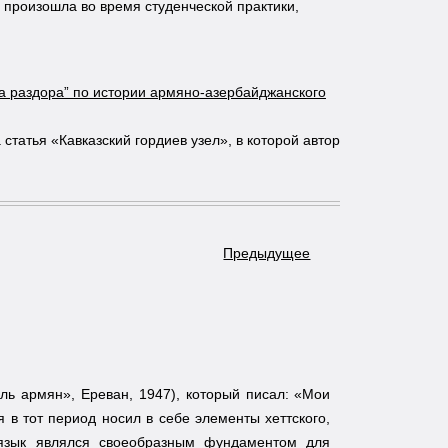
 произошла во время студенческой практики,
ка раздора” по истории армяно-азербайджанского
татья «Кавказский гордиев узел», в которой автор
Предыдущее
ель армян», Ереван, 1947), который писал: «Мои
 в тот период носил в себе элементы хеттского,
от язык являлся своеобразным фундаментом для