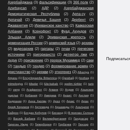
Азербайджана
(3)
фальсификации
(3)
366 полк
(2)
Azərbaycan
(2)
АДР
(2)
Азербайджанская
Демократическая Республика
(2)
Арпа-су
(2)
Арпачай
(2)
Девичья Башня
(2)
Дербент
(2)
Джавахетия
(2)
Иреванское ханство
(2)
Кавказская
Албания
(2)
Ксенофонт
(2)
Фуад Ахундов
(2)
Эльшад Алили
(2)
Эриванская крепость
(2)
арменизация России
(2)
армянский язык
(2)
архивы
(2)
видеоархив
(2)
гаргары
(2)
гнчак
(2)
греческие
источники
(2)
григориансто
(2)
детектор лжи
(2)
Подписатьс
дудук
(2)
присвоение
(2)
пророк Мухаммед
(2)
саки
(2)
тандыр
(2)
тендир
(2)
формирование армян
(2)
христианство
(2)
церкви
(2)
этногенез
(2)
Albaniya
(1)
Arpasu
(1)
Encyclopaedia Britannica
(1)
Qarabağ
(1)
bozbaş
(1)
etimologiya
(1)
kilsələr
(1)
lülə-kabab
(1)
qədim türklər
(1)
tarix
(1)
vəng
(1)
Агафангел
(1)
Агванк
(1)
Агдам
(1)
Азыхское
ущелье
(1)
Албания
(1)
Америка
(1)
Анаит
(1)
Англия
(1)
Андраник
(1)
Анна Акопян
(1)
Араз
(1)
Аракс
(1)
Аран
(1)
Ариф Керимов
(1)
Артемида
(1)
Аршакиды
(1)
Ахалцихе
(1)
Байрон
(1)
Богдан Кобулов
(1)
Бюзанд
(1)
В поисках Солнца
(1)
Васиф Бабаев
(1)
Великобритания
(1)
Гандзасар
(1)
Гарегин Нжде
(1)
Гиперборея
(1)
Горбачев
(1)
Гюнзар
(1)