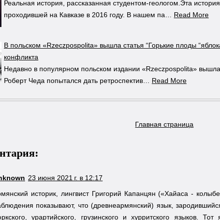
Реальная история, рассказанная студентом-геологом.Эта история
проходившей на Кавказе в 2016 году. В нашем па…
Read More
В польском «Rzeczpospolita» вышла статья “Горькие плоды “ябло
конфликта
Недавно в популярном польском издании «Rzeczpospolita» вышла с
Роберт Чеда попытался дать ретроспектив…
Read More
Главная страница
нтария:
nknown
23 июня 2021 г. в 12:17
рмянский историк, лингвист Григорий Капанцян («Хайаса - колыб
аблюдения показывают, что (древнеармянский) язык, зародившийся
юркского, урартийского, грузинского и хурритского языков. Т