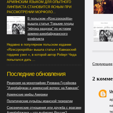
АРМЯНСКИМ ЯЗЫКОМ ДЛЯ ОПЫТНОГО
ЛИНГВИСТА СТАНОВИТСЯ ЯСНЫМ ПРИ
РАССМОТРЕНИИ МОРФОЛО...
В польском «Rzeczpospolita»
вышла статья “Горькие плоды
“яблока раздора” по истории
армяно-азербайджанского
конфликта
Недавно в популярном польском издании
«Rzeczpospolita» вышла статья « Кавказский
гордиев узел », в которой автор Роберт Чеда
попытался дать ...
Следующее
Последние обновления
2 комме
Рецензия на монографию Ризвана Гусейнова
"Азербайджан и армянский вопрос на Кавказе"
U
Армянские мифы Америки
а
Политические курьёзы иранской теократии
н
Союзнические отношения или дружба с врагами
т
Азербайджана – что выбирает Россия?