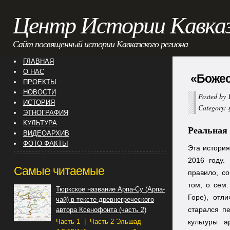
Центр Истории Кавка
Сайт посвященный истории Кавказского региона
ГЛАВНАЯ
О НАС
«Божес
ПРОЕКТЫ
НОВОСТИ
Posted by
ИСТОРИЯ
Category:
ЭТНОГРАФИЯ
КУЛЬТУРА
Реальная 
ВИДЕОАРХИВ
ФОТО-ФАКТЫ
Эта история
2016 году.
Самые читаемые
правило, со
том, о сем
Тюркское название Арпа-Су (Арпа-
Горе), отл
чай) в тексте древнегреческого
старался п
автора Ксенофонта (часть 2)
Часть 1 | Часть 2 Эльшад
культуры а