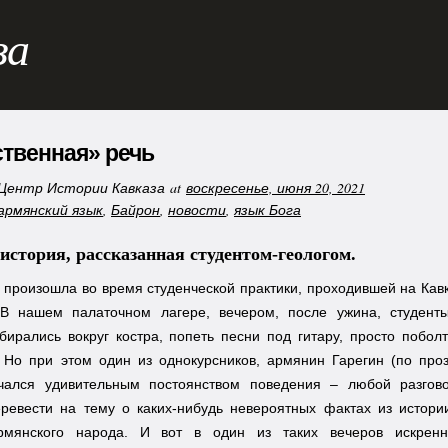
за
твенная» речь
Центр Истории Кавказа
at
воскресенье, июня 20, 2021
армянский язык
,
Байрон
,
новости
,
язык Бога
история, рассказанная студентом-геологом.
 произошла во время студенческой практики, проходившей на Кавк
 В нашем палаточном лагере, вечером, после ужина, студенты
бирались вокруг костра, попеть песни под гитару, просто поболт
. Но при этом один из однокурсников, армянин Гарегин (по про
ичался удивительным постоянством поведения – любой разгов
еревести на тему о каких-нибудь невероятных фактах из истори
рмянского народа. И вот в один из таких вечеров искрен