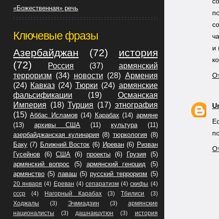
с
«Божественная» речь
п
c
Ключевые фразы
ч
и
Азербайджан
(72)
история
к
(72)
Россия
(37)
армянский
терроризм
(34)
новости
(28)
Армения
О
(24)
Кавказ
(24)
Тюрки
(24)
армянские
фальсификации
(19)
Османская
Империя
(18)
Турция
(17)
этнография
U
(15)
Аббас Исламов
(14)
Карабах
(14)
армяне
Е
(13)
архивы США
(11)
культура
(11)
п
азербайджанская кулинария
(8)
тюркология
(8)
Баку
(7)
Ближний Восток
(6)
Иреван
(6)
Ризван
О
Гусейнов
(6)
США
(6)
проекты
(6)
Грузия
(5)
армянский вопрос
(5)
армянский геноцид
(5)
армянство
(5)
лаваш
(5)
русский терроризм
(5)
20 января
(4)
Ереван
(4)
сепаратизм
(4)
скифы
(4)
ссср
(4)
Нагорный Карабах
(3)
Тбилиси
(3)
Ходжалы
(3)
Эчмиадзин
(3)
армянские
националисты
(3)
дашнакцутюн
(3)
история