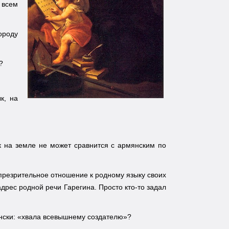
 всем
ороду
?
к, на
к на земле не может сравнится с армянским по
презрительное отношение к родному языку своих
адрес родной речи Гарегина. Просто кто-то задал
мянски: «хвала всевышнему создателю»?