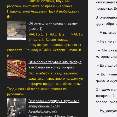
АЛИЛИ Историк, научный
непосредст
работник Института по правам человека
привычке. Во
Национальной Академии Наук Азербайджана
(Н...
В очередной
Об этимологии слова «лаваш»
вдруг обрат
(часть 1)
– А вы знае
ЧАСТЬ 1 | ЧАСТЬ 2 | ЧАСТЬ
3 Часть I. Слово лаваш
– Нет, не зн
отсутствует в ранних армянских
– Он сказа
словарях . Эльшад АЛИЛИ Историк, научный
р...
котором сле
Этимология термина lülə (лүлә) в
– Да ладно!
азербайджанской кулинарии
Люля-кебаб - это вид жареного
– Вот имен
шашлыка, нанизанного на шампур
красоте зву
в форме продолговатой котлеты.
Традиционный люля-кебаб готовят из
Он даже на 
рубленной...
товарищей. 
Генералы и офицеры- грузины в
вопрос, ока
вооруженных силах
– Ну, допус
Азербайджанской
Демократической Республики в