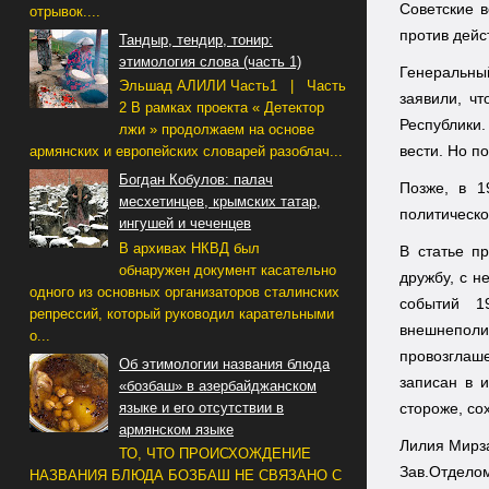
Советские 
отрывок....
против дейс
Тандыр, тендир, тонир:
этимология слова (часть 1)
Генеральны
Эльшад АЛИЛИ Часть1 | Часть
заявили, ч
2 В рамках проекта « Детектор
Республики
лжи » продолжаем на основе
вести. Но п
армянских и европейских словарей разоблач...
Богдан Кобулов: палач
Позже, в 1
месхетинцев, крымских татар,
политическо
ингушей и чеченцев
В архивах НКВД был
В статье п
обнаружен документ касательно
дружбу, с н
одного из основных организаторов сталинских
событий 1
репрессий, который руководил карательными
внешнеполи
о...
провозглаш
Об этимологии названия блюда
записан в 
«бозбаш» в азербайджанском
языке и его отсутствии в
стороже, со
армянском языке
Лилия Мирз
ТО, ЧТО ПРОИСХОЖДЕНИЕ
Зав.Отдело
НАЗВАНИЯ БЛЮДА БОЗБАШ НЕ СВЯЗАНО С