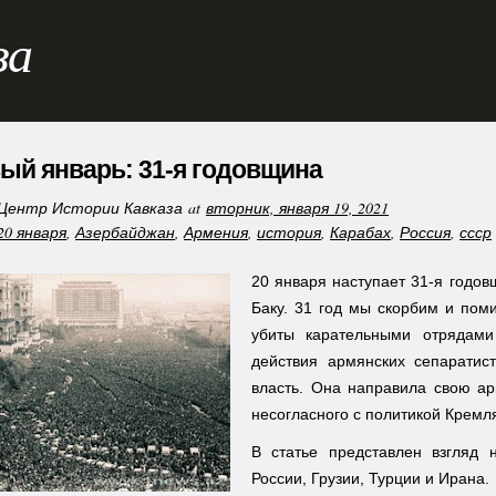
за
ый январь: 31-я годовщина
Центр Истории Кавказа
at
вторник, января 19, 2021
20 января
,
Азербайджан
,
Армения
,
история
,
Карабах
,
Россия
,
ссср
20 января наступает 31-я годо
Баку. 31 год мы скорбим и пом
убиты карательными отрядами
действия армянских сепаратис
власть. Она направила свою а
несогласного с политикой Кремл
В статье представлен взгляд 
России, Грузии, Турции и Ирана.