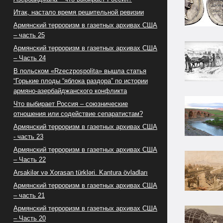
Итак, настало время решительной ревизии
Армянский терроризм в газетных архивах США
– часть 25
Армянский терроризм в газетных архивах США
– Часть 24
В польском «Rzeczpospolita» вышла статья
“Горькие плоды “яблока раздора” по истории
армяно-азербайджанского конфликта
Что выбирает Россия – союзнические
отношения или содействие сепаратистам?
Армянский терроризм в газетных архивах США
- часть 23
Армянский терроризм в газетных архивах США
– Часть 22
Arsakilər və Xorasan türkləri. Kantura övladları
Армянский терроризм в газетных архивах США
– часть 21
Армянский терроризм в газетных архивах США
– Часть 20