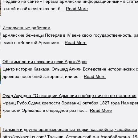
Недавно на сайте «Первый армянский информационный» в стать
взятой с сайта vstrokax.net б…
Read More
Испорченные рабством
армянские беженцы Потеряв в IV веке свою государственность, 
миф о «Великой Армении»…
Read More
Об этимологии названия реки Аракс/Араз
Центр истории Кавказа, Эльшад Алили Вследствие исторических с
древних поселений затеряны, или ис…
Read More
Фуад Ахундов: "От истории Армении вообще ничего не останется, 
Франц Рубо.Сдача крепости Эривани1 октября 1827 года Намере
крепости Эривань» в очередной раз пос…
Read More
Талыши и другие иранизированные тюрки: хазарейцы, чараймаки
http://kavkazplus.com/ Талыши. Астаринский р-н Азербайджана, 19