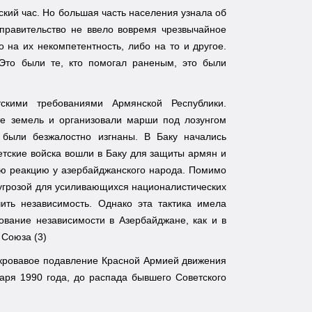
ский час. Но большая часть населения узнала об
правительство не ввело вовремя чрезвычайное
 на их некомпетентность, либо на то и другое.
Это были те, кто помогал раненым, это были
скими требованиями Армянской Республики.
те земель и организовали марши под лозунгом
были безжалостно изгнаны. В Баку начались
ветские войска вошли в Баку для защиты армян и
ую реакцию у азербайджанского народа. Помимо
 угрозой для усиливающихся националистических
ить независимость. Однако эта тактика имела
вание независимости в Азербайджане, как и в
 Союза (3)
й кровавое подавление Красной Армией движения
аря 1990 года, до распада бывшего Советского