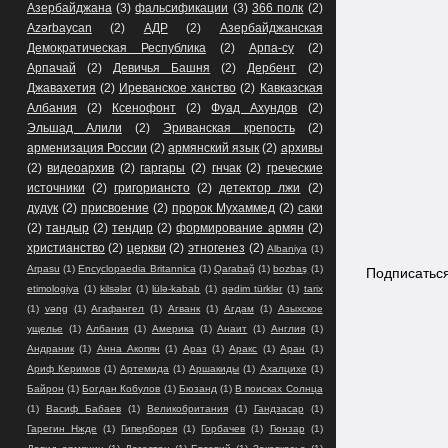
Азербайджана
(3)
фальсификации
(3)
366 полк
(2)
Azərbaycan
(2)
АДР
(2)
Азербайджанская
Демократическая Республика
(2)
Арпа-су
(2)
Арпачай
(2)
Девичья Башня
(2)
Дербент
(2)
Джавахетия
(2)
Иреванское ханство
(2)
Кавказская
Албания
(2)
Ксенофонт
(2)
Фуад Ахундов
(2)
Эльшад Алили
(2)
Эриванская крепость
(2)
арменизация России
(2)
армянский язык
(2)
архивы
(2)
видеоархив
(2)
гаргары
(2)
гнчак
(2)
греческие
источники
(2)
григориансто
(2)
детектор лжи
(2)
дудук
(2)
присвоение
(2)
пророк Мухаммед
(2)
саки
(2)
тандыр
(2)
тендир
(2)
формирование армян
(2)
христианство
(2)
церкви
(2)
этногенез
(2)
Albaniya
(1)
Arpasu
(1)
Encyclopaedia Britannica
(1)
Qarabağ
(1)
bozbaş
(1)
Подписатьс
etimologiya
(1)
kilsələr
(1)
lülə-kabab
(1)
qədim türklər
(1)
tarix
(1)
vəng
(1)
Агафангел
(1)
Агванк
(1)
Агдам
(1)
Азыхское
ущелье
(1)
Албания
(1)
Америка
(1)
Анаит
(1)
Англия
(1)
Андраник
(1)
Анна Акопян
(1)
Араз
(1)
Аракс
(1)
Аран
(1)
Ариф Керимов
(1)
Артемида
(1)
Аршакиды
(1)
Ахалцихе
(1)
Байрон
(1)
Богдан Кобулов
(1)
Бюзанд
(1)
В поисках Солнца
(1)
Васиф Бабаев
(1)
Великобритания
(1)
Гандзасар
(1)
Гарегин Нжде
(1)
Гиперборея
(1)
Горбачев
(1)
Гюнзар
(1)