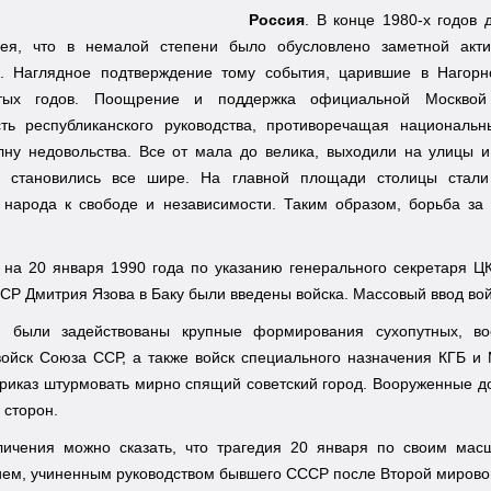
Россия
. В конце 1980-х годов
гея, что в немалой степени было обусловлено заметной акт
х. Наглядное подтверждение тому события, царившие в Нагорн
ятых годов. Поощрение и поддержка официальной Москвой а
сть республиканского руководства, противоречащая националь
лну недовольства. Все от мала до велика, выходили на улицы
, становились все шире. На главной площади столицы стали
 народа к свободе и независимости. Таким образом, борьба за
9 на 20 января 1990 года по указанию генерального секретаря 
Р Дмитрия Язова в Баку были введены войска. Массовый ввод войс
 были задействованы крупные формирования сухопутных, вое
войск Союза ССР, а также войск специального назначения КГБ и
риказ штурмовать мирно спящий советский город. Вооруженные д
и сторон.
личения можно сказать, что трагедия 20 января по своим мас
ем, учиненным руководством бывшего СССР после Второй мировой