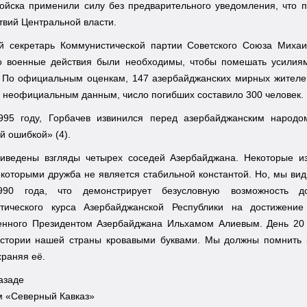
войска применили силу без предварительного уведомления, что 
твий Центральной власти.
й секретарь Коммунистической партии Советского Союза Миха
то военные действия были необходимы, чтобы помешать усилия
. По официальным оценкам, 147 азербайджанских мирных жителей
о неофициальным данным, число погибших составило 300 человек.
995 году, Горбачев извинился перед азербайджанским народо
й ошибкой» (4).
риведены взгляды четырех соседей Азербайджана. Некоторые и
екоторыми дружба не является стабильной константой. Но, мы ви
990 года, что демонстрирует безусловную возможность до
тического курса Азербайджанской Республики на достижение
енного Президентом Азербайджана Ильхамом Алиевым. День 20 
истории нашей страны кровавыми буквами. Мы должны помнить 
храняя её.
азаде
м «Северный Кавказ»