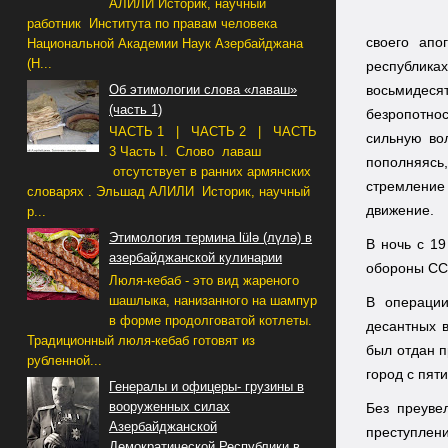
АЛИЛИ Историк, научный
работник Института по правам человека
своего апо
Национальной Академии Наук Азербайджана
(Н...
республика
Об этимологии слова «лаваш»
восьмидес
(часть 1)
безропотно
ЧАСТЬ 1 | ЧАСТЬ 2 | ЧАСТЬ
сильную во
3 Часть I. Слово лаваш
пополняясь
отсутствует в ранних армянских
стремление
словарях . Эльшад АЛИЛИ Историк, научный
движение.
р...
Этимология термина lülə (лүлә) в
В ночь с 1
азербайджанской кулинарии
обороны ССС
Люля-кебаб - это вид жареного
шашлыка, нанизанного на шампур
В операции
в форме продолговатой котлеты.
десантных 
Традиционный люля-кебаб готовят из
был отдан п
рубленной...
город с пят
Генералы и офицеры- грузины в
вооруженных силах
Без преуве
Азербайджанской
преступлени
Демократической Республики в