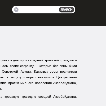
вщина со дня произошедшей кровавой трагедии в
инаем своих сограждан, которые без вины были
 Советской Армии. Катализатором послужили
тов, в защиту которых выступила Центральная
рмию против мирного населения Азербайджана,
я.
на кровавую трагедию соседей Азербайджана: