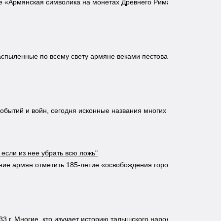
е «Армянская символика на монетах Древнего Рима»,
распыленные по всему свету армяне веками пестовали
обытий и войн, сегодня исконные названия многих
если из нее убрать всю ложь"
ние армян отметить 185-летие «освобождения города-
33 г. Многие, кто изучает историю талышского народа в