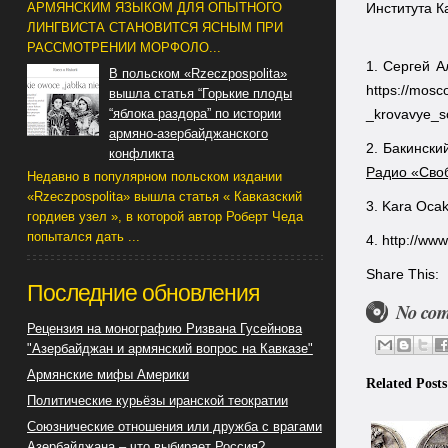
Института 
АРМЯНСКИМ ЯЗЫКОМ ДЛЯ ОПЫТНОГО
ЛИНГВИСТА СТАНОВИТСЯ ЯСНЫМ ПРИ
РАССМОТРЕНИИ МОРФОЛО...
1. Сергей А
В польском «Rzeczpospolita»
https:
вышла статья “Горькие плоды
_krovavye_s
“яблока раздора” по истории
армяно-азербайджанского
2. Бакински
конфликта
Радио «Сво
Недавно в популярном польском издании
«Rzeczpospolita» вышла статья « Кавказский
3. Kara Ocak 
гордиев узел », в которой автор Роберт Чеда
попытался дать ...
4. http://w
Share This:
Последние обновления
No co
Рецензия на монографию Ризвана Гусейнова
"Азербайджан и армянский вопрос на Кавказе"
Армянские мифы Америки
Related Posts
Политические курьёзы иранской теократии
Союзнические отношения или дружба с врагами
Азербайджана – что выбирает Россия?