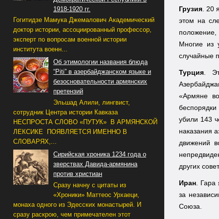
Грузия
. 20
1918-1920 гг.
Гогитидзе Мамука Джемалович Академический
этом на сл
доктор истории, ассоциированный профессор,
положение, 
эксперт по вопросам военной истории
Многие из 
института военн...
случайные п
Об этимологии названия блюда
“Piti” в азербайджанском языке и
Турция
. Э
безосновательности армянских
Азербайджа
претензий
«Армяне во
Эльшад Алили, лингвист,
беспорядки 
сотрудник Центра истории Кавказа
убили 143 
НЕСПРОСТА СЛОВО «ПУТУК» В АРМЯНСКОЙ
наказания а
ЛЕКСИКЕ ПОЯВЛЯЕТСЯ ИМЕННО В
СЛОВАРЯХ,...
движений в
Сирийская хроника 1234 года о
непредвиде
зверствах Давида-армянина
других сове
против христиан
Иран
. Гара
Сразу начну с цитаты из
за независи
«Хроники» Маттеос Урхаеци,
монаха одного из Эдесских монастырей. И
Союза.
сразу раскрою, чем примечателен этот