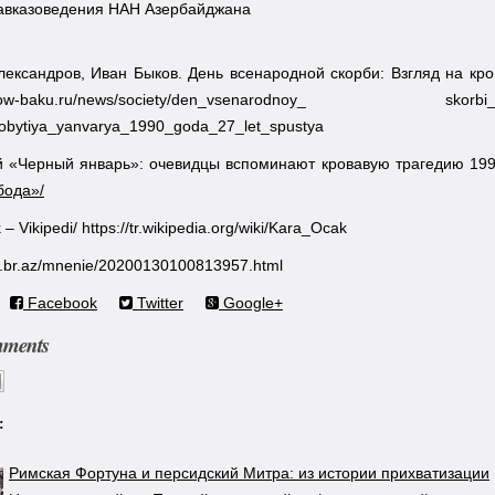
Кавказоведения НАН Азербайджана
лександров, Иван Быков. День всенародной скорби: Взгляд на кро
//moscow-baku.ru/news/society/den_vsen
obytiya_yanvarya_1990_goda_27_let_spustya
й «Черный январь»: очевидцы вспоминают кровавую трагедию 199
бода»/
– Vikipedi/ https://tr.wikipedia.org/wiki/Kara_Ocak
ww.br.az/mnenie/20200130100813957.html
Facebook
Twitter
Google+
mments
:
Римская Фортуна и персидский Митра: из истории прихватизации