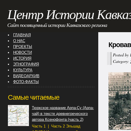
Центр Истории Кавка
Сайт посвященный истории Кавказского региона
ГЛАВНАЯ
О НАС
Кровав
ПРОЕКТЫ
НОВОСТИ
Posted by
ИСТОРИЯ
Category:
ЭТНОГРАФИЯ
КУЛЬТУРА
ВИДЕОАРХИВ
ФОТО-ФАКТЫ
Самые читаемые
Тюркское название Арпа-Су (Арпа-
чай) в тексте древнегреческого
автора Ксенофонта (часть 2)
Часть 1 | Часть 2 Эльшад