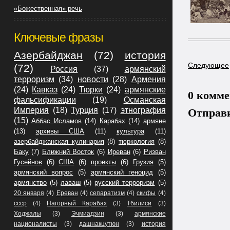
«Божественная» речь
Ключевые фразы
Азербайджан
(72)
история
Следующее
(72)
Россия
(37)
армянский
терроризм
(34)
новости
(28)
Армения
(24)
Кавказ
(24)
Тюрки
(24)
армянские
0 комме
фальсификации
(19)
Османская
Империя
(18)
Турция
(17)
этнография
Отправ
(15)
Аббас Исламов
(14)
Карабах
(14)
армяне
(13)
архивы США
(11)
культура
(11)
азербайджанская кулинария
(8)
тюркология
(8)
Баку
(7)
Ближний Восток
(6)
Иреван
(6)
Ризван
Гусейнов
(6)
США
(6)
проекты
(6)
Грузия
(5)
армянский вопрос
(5)
армянский геноцид
(5)
армянство
(5)
лаваш
(5)
русский терроризм
(5)
20 января
(4)
Ереван
(4)
сепаратизм
(4)
скифы
(4)
ссср
(4)
Нагорный Карабах
(3)
Тбилиси
(3)
Ходжалы
(3)
Эчмиадзин
(3)
армянские
националисты
(3)
дашнакцутюн
(3)
история