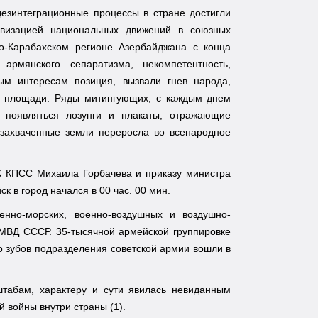
 дезинтеграционные процессы в стране достигли
ивизацией национальных движений в союзных
о-Карабахском регионе Азербайджана с конца
рмянского сепаратизма, некомпетентность,
ным интересам позиция, вызвали гнев народа,
 и площади. Ряды митингующих, с каждым днем
 появляться лозунги и плакаты, отражающие
 захваченные земли переросла во всенародное
ЦК КПСС Михаила Горбачева и приказу министра
к в город начался в 00 час. 00 мин.
нно-морских, военно-воздушных и воздушно-
 МВД СССР. 35-тысячной армейской группировке
о зубов подразделения советской армии вошли в
штабам, характеру и сути явилась невиданным
 войны внутри страны (1).