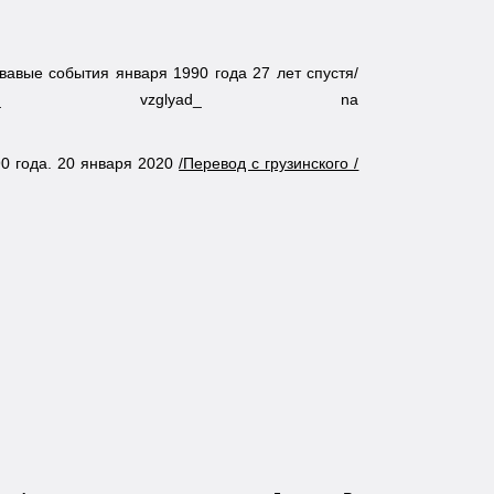
вавые события января 1990 года 27 лет спустя/
arodnoy_ skorbi_ vzglyad_ na
0 года. 20 января 2020
/Перевод с грузинского /