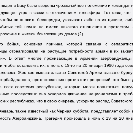
 января в Баку были введены чрезвычайное положение и комендант
едующее утро в связи с отключением телеэфира. Тот факт, что 
чтобы остановить беспорядки, указывает либо на их цинизм, либо
убитых той ночью не имели никакого отношения к протестам. 
рохожие и жители близлежащих домов (2).
то бойня, основная причина которой связана с сепаратист
нцы отреагировали на растущие потребности армян в их захва
н». В ответ многие проживающие в Армении азербайджанцы 
и чтобы остановить их, в ночь с 19-го на 20 января 1990 года со
человека. Жесткое вмешательство Советской Армии вызвало бурн
зербайджанцев, протестовавших против этих репрессий, это было
о всех советских республиках, которые могли попытаться получ
нные последствия: она ускорила движение национализма и требо
тских республиках, что в свою очередь, ускорило распад Советского
 январь, также известный как Черная суббота, представляет собо
мость Азербайджана. Трагедия произошла в ночь с 19 на 20 янв