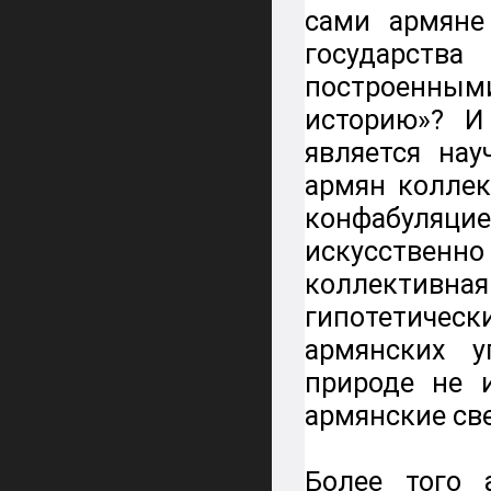
сами армяне
государств
построенным
историю»? И
является на
армян коллек
конфабуляц
искусственн
коллективная
гипотетичес
армянских 
природе не 
армянские све
Более того 