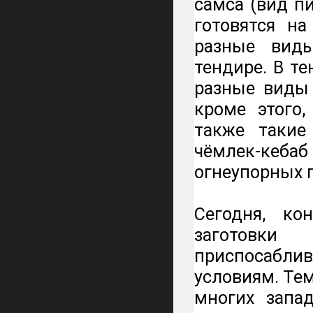
самса (вид п
готовятся н
разные виды
тендире. В т
разные виды
кроме этого
также такие
чёмлек-кеб
огнеупорных 
Сегодня, к
заготов
приспосабл
условиям. Тем
многих запа