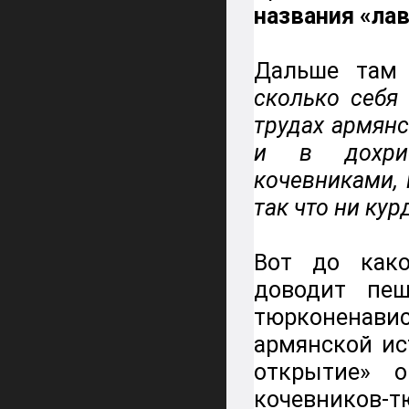
названия «ла
Дальше там 
сколько себя
трудах армянс
и в дохрис
кочевниками,
так что ни кур
Вот до како
доводит пещ
тюрконенави
армянской ис
открытие» 
кочевников-т