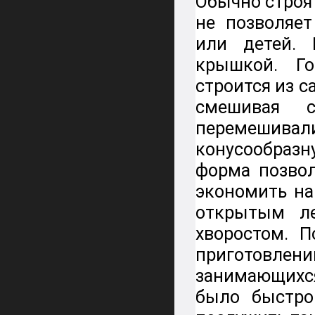
Обычно строя
не позволяе
или детей.
крышкой. Го
строится из 
смешивая 
перемешива
конусообразн
форма позвол
экономить на
открытым ле
хворостом. 
приготовлен
занимающихся
было быстро