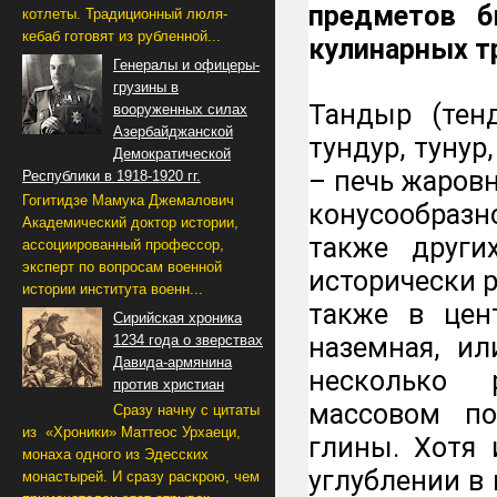
предметов б
котлеты. Традиционный люля-
кебаб готовят из рубленной...
кулинарных т
Генералы и офицеры-
грузины в
Тандыр (тенд
вооруженных силах
Азербайджанской
тундур, тунур,
Демократической
– печь жаровн
Республики в 1918-1920 гг.
Гогитидзе Мамука Джемалович
конусообразно
Академический доктор истории,
также други
ассоциированный профессор,
эксперт по вопросам военной
исторически р
истории института военн...
также в цен
Сирийская хроника
наземная, и
1234 года о зверствах
Давида-армянина
несколько 
против христиан
массовом по
Сразу начну с цитаты
из «Хроники» Маттеос Урхаеци,
глины. Хотя
монаха одного из Эдесских
углублении в 
монастырей. И сразу раскрою, чем