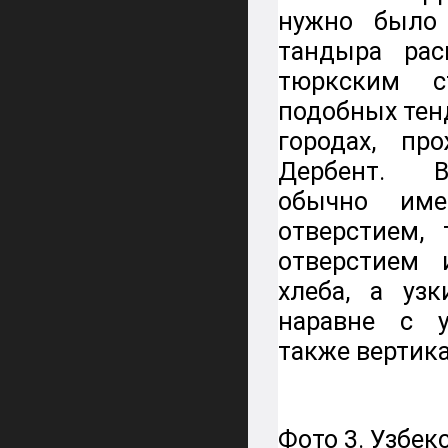
нужно было 
тандыра рас
тюркским ст
подобных тен
городах, пр
Дербент. В
обычно им
отверстием,
отверстием 
хлеба, а уз
наравне с 
также вертик
Фото 3. Узбе