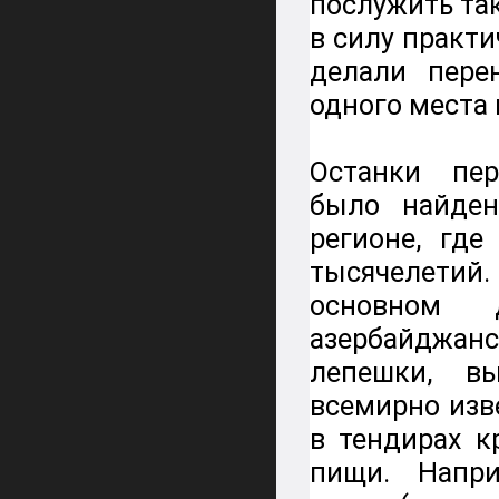
послужить так
в силу практ
делали пере
одного места 
Останки пер
было найден
регионе, где
тысячелетий
основном 
азербайджа
лепешки, в
всемирно изв
в тендирах к
пищи. Напри