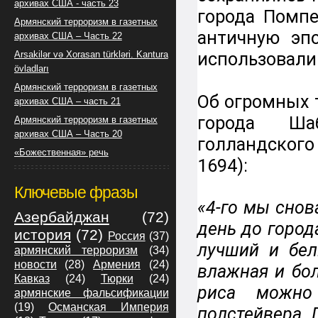
архивах США - часть 23
города Помпе
Армянский терроризм в газетных
античную эп
архивах США – Часть 22
Arsakilər və Xorasan türkləri. Kantura
использовали
övladları
Армянский терроризм в газетных
Об огромных 
архивах США – часть 21
города Ша
Армянский терроризм в газетных
архивах США – Часть 20
голландского
«Божественная» речь
1694):
Ключевые фразы
«4-го мы снов
Азербайджан
(72)
день до город
история
(72)
Россия
(37)
лучший и бел
армянский терроризм
(34)
новости
(28)
Армения
(24)
влажная и бол
Кавказ
(24)
Тюрки
(24)
риса можно
армянские фальсификации
(19)
Османская Империя
полстейвера. 