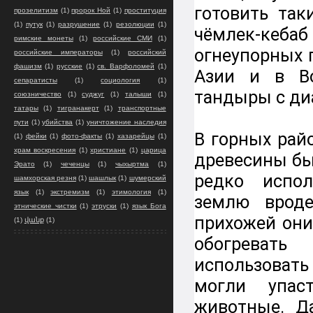
готовить так
прозелитизм
(1)
пророк Ной
(1)
проституция
(1)
путук
(1)
разрушение
(1)
резолюции
(1)
чёмлек-кеб
римские монеты
(1)
российские СМИ
(1)
огнеупорных 
российские императоры
(1)
российский
фашизм
(1)
русские
(1)
св. Варфоломей
(1)
Азии и в Во
сепаратисты
(1)
социология
(1)
тандыры с ди
союзничество
(1)
суджуг
(1)
талыши
(1)
татары
(1)
тигранакерт
(1)
транспортные
пути
(1)
убийства
(1)
уничтожение наследия
В горных райо
(1)
фейки
(1)
фото-факты
(1)
хазарейцы
(1)
храм воскресения
(1)
христиане
(1)
царица
древесины бы
Эрато
(1)
чеченцы
(1)
чыхыртма
(1)
редко испол
шамхорская резня
(1)
шашлык
(1)
шумерский
язык
(1)
экстремизм
(1)
этимология
(1)
землю вроде
этнические чистки
(1)
этруски
(1)
язык Бога
прихожей они
(1)
վանք
(1)
обогреват
использовать
могли упас
животные. Д