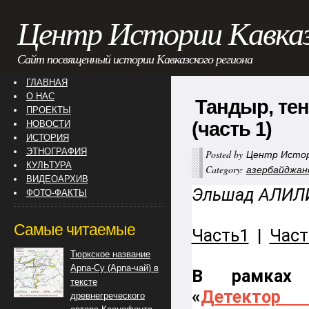
Центр Истории Кавка
Сайт посвященный истории Кавказского региона
ГЛАВНАЯ
О НАС
Тандыр, тен
ПРОЕКТЫ
(часть 1)
НОВОСТИ
ИСТОРИЯ
ЭТНОГРАФИЯ
Posted by
Центр Истор
КУЛЬТУРА
Category:
азербайджан
ВИДЕОАРХИВ
Эльшад АЛИЛ
ФОТО-ФАКТЫ
Самые читаемые
Часть1
|
Част
Тюркское название
Арпа-Су (Арпа-чай) в
В рамках 
тексте
«
Детекто
древнегреческого