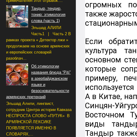
примечателен этот отрывок....
огромных по
Тандыр, тендир,
также жарост
тонир: этимология
слова (часть 1)
стационарным
Эльшад АЛИЛИ
Часть1 | Часть 2 В
Если обрати
рамках проекта « Детектор лжи »
продолжаем на основе армянских
культура та
и европейских словарей
основном сте
разоблач...
Об этимологии
которые сопр
названия блюда “Piti”
примеру, пе
в азербайджанском
языке и
используется
безосновательности
А в Китае, на
армянских претензий
Синцян-Уйгу
Эльшад Алили, лингвист,
сотрудник Центра истории Кавказа
Восточном Т
НЕСПРОСТА СЛОВО «ПУТУК» В
виды тандыр
АРМЯНСКОЙ ЛЕКСИКЕ
ПОЯВЛЯЕТСЯ ИМЕННО В
Тандыр также
СЛОВАРЯХ,...