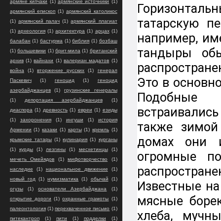
армяне кипчаки
(1)
армянские источники
(1)
Горизонтал
армянский епископ
(1)
армянский католикос
татарскую пе
(1)
армянский палач
(1)
армянский плагиат
(1)
археология
(1)
архитектура
(1)
арцах
(1)
например, им
балабан
(1)
бастурма
(1)
библия
(1)
бозбаш
тандыры об
(1)
большевики
(1)
брит-мила
(1)
британский
архив
(1)
вайнахи
(1)
валериан мадатов
(1)
распростране
война
(1)
вторжение русских
(1)
генерал
Это в основн
Паскевич
(1)
геноцид
(1)
геноцид
азербайджанцев
(1)
грузинские генералы
Подобные 
(1)
депортация азербайджанцев
(1)
встраивалис
диаспора
(1)
древность
(1)
евреи
(1)
езиды
(1)
захоронения
(1)
ингуши
(1)
история
также зимой
Армении
(1)
казаки
(1)
карты
(1)
кремль
(1)
домах они 
крымские татары
(1)
кулинария
(1)
курганы
(1)
курды
(1)
лезгины
(1)
месхетинцы
(1)
огромные по
мечеть Омейядов
(1)
мифотворчество
(1)
распростране
наследие
(1)
национальное движение
(1)
новый год
(1)
нумизматика
(1)
обычай
(1)
Известные на
огузы
(1)
основатели Азербайджана
(1)
мясные борек
открытие дороги
(1)
охранные грамоты
(1)
палеонтология
(1)
перехваченное письмо
(1)
хлеба, мучн
питекантроп
(1)
пити
(1)
подделки
(1)