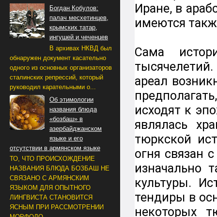
Иране, в ара
Богдан Кобулов:
палач месхетинцев,
имеются такж
крымских татар,
ингушей и чеченцев
В архивах НКВД был
Сама истор
обнаружен документ касательно
тысячелетий.
одного из основных организаторов
сталинских репрессий, который
ареал возник
руководил карательными о...
предполагать
Об этимологии
исходят к эп
названия блюда
«бозбаш» в
являлась хр
азербайджанском
тюркской ист
языке и его
отсутствии в армянском языке
огня связан 
ТО, ЧТО ПРОИСХОЖДЕНИЕ
изначально 
НАЗВАНИЯ БЛЮДА БОЗБАШ НЕ
СВЯЗАНО С АРМЯНСКИМ
культуры. Ис
ЯЗЫКОМ ДЛЯ ОПЫТНОГО
тендиры в ос
ЛИНГВИСТА СТАНОВИТСЯ
ЯСНЫМ ПРИ РАССМОТРЕНИИ
некоторых т
МОРФОЛО...