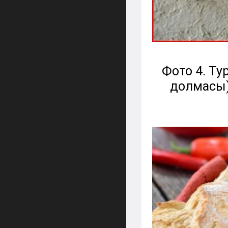
Фото
4
. Ту
долмасы)