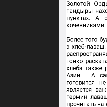
Золотой Орд
тандыры нахо
пунктах. А 
кочевниками.
Более того б
а хлеб-лаваш
распространяе
тонко раскат
хлеба также 
Азии. А са
готовится н
является важ
термин лава
прочитать на 