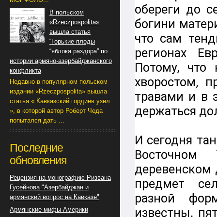
обереги до с
В польском
богини матери
«Rzeczpospolita»
вышла статья
что сам тенд
“Горькие плоды
регионах Ев
“яблока раздора” по
истории армяно-азербайджанского
Потому, что
конфликта
хворостом, п
Недавно в популярном польском
издании «Rzeczpospolita» вышла
травами и в 
статья « Кавказский гордиев узел
держаться дол
», в которой автор Роберт Чеда
попытался дать ...
И сегодня та
Последние
Восточном 
обновления
деревенском 
Рецензия на монографию Ризвана
предмет се
Гусейнова "Азербайджан и
разной фор
армянский вопрос на Кавказе"
Армянские мифы Америки
известны, пя