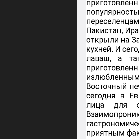
приготовле
популярнос
переселенцам
Пакистан, Ира
открыли на З
кухней. И сег
лаваш, а та
приготовл
излюбленным 
Восточный пе
сегодня в Е
лица для с
Взаимопрон
гастрономич
приятным фак