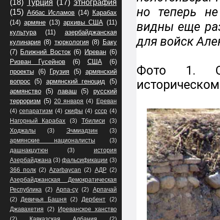
(18)
Турция
(17)
этнография
но теперь не
(15)
Аббас Исламов
(14)
Карабах
(14)
армяне
(13)
архивы США
(11)
видны еще ра
культура
(11)
азербайджанская
для войск Але
кулинария
(8)
тюркология
(8)
Баку
(7)
Ближний Восток
(6)
Иреван
(6)
Ризван Гусейнов
(6)
США
(6)
Фото 1. О
проекты
(6)
Грузия
(5)
армянский
вопрос
(5)
армянский геноцид
(5)
историческом
армянство
(5)
лаваш
(5)
русский
терроризм
(5)
20 января
(4)
Ереван
(4)
сепаратизм
(4)
скифы
(4)
ссср
(4)
Нагорный Карабах
(3)
Тбилиси
(3)
Ходжалы
(3)
Эчмиадзин
(3)
армянские националисты
(3)
дашнакцутюн
(3)
история
Азербайджана
(3)
фальсификации
(3)
366 полк
(2)
Azərbaycan
(2)
АДР
(2)
Азербайджанская Демократическая
Республика
(2)
Арпа-су
(2)
Арпачай
(2)
Девичья Башня
(2)
Дербент
(2)
Джавахетия
(2)
Иреванское ханство
(2)
Кавказская Албания
(2)