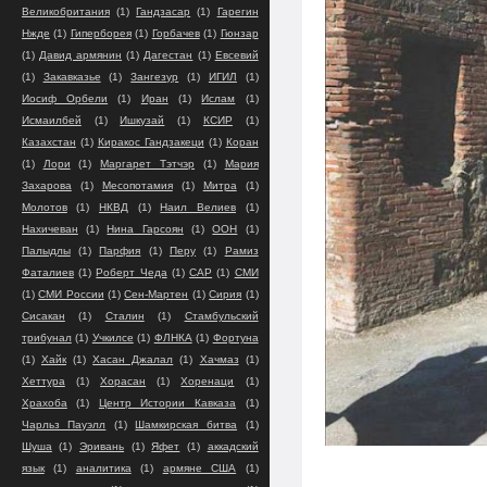
Великобритания
(1)
Гандзасар
(1)
Гарегин
Нжде
(1)
Гиперборея
(1)
Горбачев
(1)
Гюнзар
(1)
Давид армянин
(1)
Дагестан
(1)
Евсевий
(1)
Закавказье
(1)
Зангезур
(1)
ИГИЛ
(1)
Иосиф Орбели
(1)
Иран
(1)
Ислам
(1)
Исмаилбей
(1)
Ишкузай
(1)
КСИР
(1)
Казахстан
(1)
Киракос Гандзакеци
(1)
Коран
(1)
Лори
(1)
Маргарет Тэтчэр
(1)
Мария
Захарова
(1)
Месопотамия
(1)
Митра
(1)
Молотов
(1)
НКВД
(1)
Наил Велиев
(1)
Нахичеван
(1)
Нина Гарсоян
(1)
ООН
(1)
Палыдлы
(1)
Парфия
(1)
Перу
(1)
Рамиз
Фаталиев
(1)
Роберт Чеда
(1)
САР
(1)
СМИ
(1)
СМИ России
(1)
Сен-Мартен
(1)
Сирия
(1)
Сисакан
(1)
Сталин
(1)
Стамбульский
трибунал
(1)
Учкилсе
(1)
ФЛНКА
(1)
Фортуна
(1)
Хайк
(1)
Хасан Джалал
(1)
Хачмаз
(1)
Хеттура
(1)
Хорасан
(1)
Хоренаци
(1)
Храхоба
(1)
Центр Истории Кавказа
(1)
Чарльз Пауэлл
(1)
Шамкирская битва
(1)
Шуша
(1)
Эривань
(1)
Яфет
(1)
аккадский
язык
(1)
аналитика
(1)
армяне США
(1)