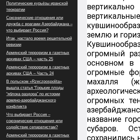
Политические курьёзы иранской
вертикально
теократии
вертикальны
Союзнические отношения или
кувшинообр
дружба с врагами Азербайджана –
что выбирает Россия?
землю и гори
Итак, настало время решительной
Кувшинообраз
ревизии
огромный раз
Армянский терроризм в газетных
архивах США – часть 25
основном в 
Армянский терроризм в газетных
огромные фо
архивах США – Часть 24
махалля (
В польском «Rzeczpospolita»
вышла статья “Горькие плоды
археологиче
“яблока раздора” по истории
огромных те
армяно-азербайджанского
конфликта
азербайджан
Что выбирает Россия –
название гор
союзнические отношения или
субаров. О
содействие сепаратистам?
Армянский терроризм в газетных
сохранились 