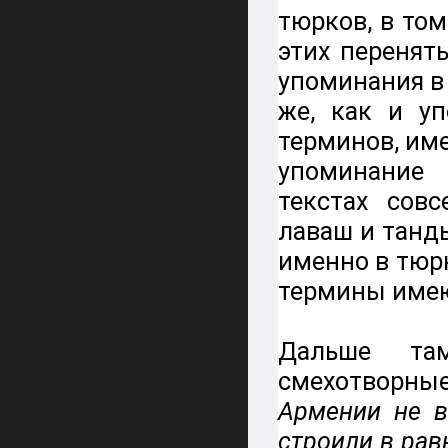
тюрков, в то
этих перенят
упоминания в
же, как и у
терминов, им
упоминание
текстах сов
лаваш и танд
именно в тюрк
термины имею
Дальше та
смехотворн
Армении не в
строили в рав