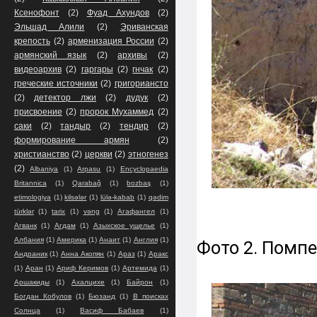
Ксенофонт
(2)
Фуад Ахундов
(2)
Эльшад Алили
(2)
Эриванская
крепость
(2)
арменизация России
(2)
армянский язык
(2)
архивы
(2)
видеоархив
(2)
гаргары
(2)
гнчак
(2)
греческие источники
(2)
григориансто
(2)
детектор лжи
(2)
дудук
(2)
присвоение
(2)
пророк Мухаммед
(2)
саки
(2)
тандыр
(2)
тендир
(2)
формирование армян
(2)
христианство
(2)
церкви
(2)
этногенез
(2)
Albaniya
(1)
Arpasu
(1)
Encyclopaedia
Britannica
(1)
Qarabağ
(1)
bozbaş
(1)
etimologiya
(1)
kilsələr
(1)
lülə-kabab
(1)
qədim
türklər
(1)
tarix
(1)
vəng
(1)
Агафангел
(1)
Агванк
(1)
Агдам
(1)
Азыхское ущелье
(1)
Албания
(1)
Америка
(1)
Анаит
(1)
Англия
(1)
Фото 2. Помпе
Андраник
(1)
Анна Акопян
(1)
Араз
(1)
Аракс
(1)
Аран
(1)
Ариф Керимов
(1)
Артемида
(1)
Аршакиды
(1)
Ахалцихе
(1)
Байрон
(1)
Богдан Кобулов
(1)
Бюзанд
(1)
В поисках
Солнца
(1)
Васиф Бабаев
(1)