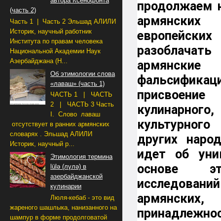
автора Ксенофонта
продолжаем н
(часть 2)
армянс
Часть 1 | Часть 2 Эльшад АЛИЛИ
Историк, научный работник
европейских 
Института по правам человека
разоблачать
Национальной Академии Наук
Азербайджана (Н...
армянские
Об этимологии слова
фальсифик
«лаваш» (часть 1)
присвоение
ЧАСТЬ 1 | ЧАСТЬ
2 | ЧАСТЬ 3 Часть
кулинарного,
I. Слово лаваш
культурного 
отсутствует в ранних армянских
словарях . Эльшад АЛИЛИ
других народ
Историк, научный р...
идет об уни
Этимология термина
основе этн
lülə (лүлә) в
азербайджанской
исследовани
кулинарии
армянских
Люля-кебаб - это вид
жареного шашлыка, нанизанного на
принадлежнос
шампур в форме продолговатой