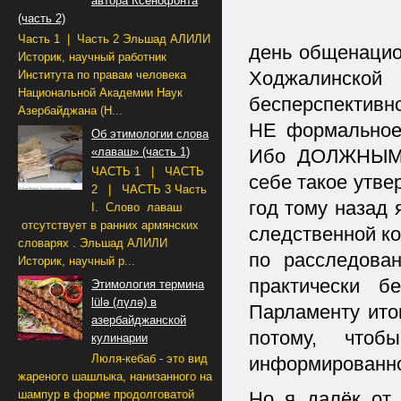
автора Ксенофонта
(часть 2)
Часть 1 | Часть 2 Эльшад АЛИЛИ
день общенацио
Историк, научный работник
Ходжалинско
Института по правам человека
Национальной Академии Наук
бесперспективн
Азербайджана (Н...
НЕ формальное 
Об этимологии слова
«лаваш» (часть 1)
Ибо ДОЛЖНЫМ 
ЧАСТЬ 1 | ЧАСТЬ
себе такое утве
2 | ЧАСТЬ 3 Часть
год тому назад
I. Слово лаваш
отсутствует в ранних армянских
следственной ко
словарях . Эльшад АЛИЛИ
по расследова
Историк, научный р...
практически 
Этимология термина
lülə (лүлә) в
Парламенту ито
азербайджанской
потому, что
кулинарии
Люля-кебаб - это вид
информированно
жареного шашлыка, нанизанного на
шампур в форме продолговатой
Но я далёк от