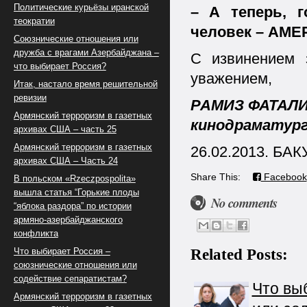
Политические курьёзы иранской
– А теперь, г
теократии
человек – АМ
Союзнические отношения или
дружба с врагами Азербайджана –
С извинением 
что выбирает Россия?
уважением,
Итак, настало время решительной
ревизии
РАМИЗ ФАТАЛИ
Армянский терроризм в газетных
кинодраматур
архивах США – часть 25
Армянский терроризм в газетных
26.02.2013. БАК
архивах США – Часть 24
Share This:
Facebook
В польском «Rzeczpospolita»
вышла статья “Горькие плоды
No comments
“яблока раздора” по истории
армяно-азербайджанского
конфликта
Related Posts:
Что выбирает Россия –
союзнические отношения или
содействие сепаратистам?
Что вы
Армянский терроризм в газетных