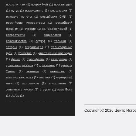
прозелитизм
(1)
пророк Ной
(1)
проституция
(1)
путук
(1)
разрушение
(1)
резолюции
(1)
римские монеты
(1)
российские СМИ
(1)
российские императоры
(1)
российский
фашизм
(1)
русские
(1)
св. Варфоломей
(1)
сепаратисты
(1)
социология
(1)
союзничество
(1)
суджуг
(1)
талыши
(1)
татары
(1)
тигранакерт
(1)
транспортные
пути
(1)
убийства
(1)
уничтожение наследия
(1)
фейки
(1)
фото-факты
(1)
хазарейцы
(1)
храм воскресения
(1)
христиане
(1)
царица
Эрато
(1)
чеченцы
(1)
чыхыртма
(1)
шамхорская резня
(1)
шашлык
(1)
шумерский
язык
(1)
экстремизм
(1)
этимология
(1)
этнические чистки
(1)
этруски
(1)
язык Бога
(1)
վանք
(1)
Copyright ©
2026
Центр Истор