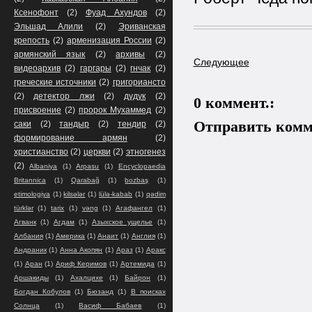
Ксенофонт
(2)
Фуад Ахундов
(2)
Эльшад Алили
(2)
Эриванская
крепость
(2)
арменизация России
(2)
армянский язык
(2)
архивы
(2)
Следующее
видеоархив
(2)
гаргары
(2)
гнчак
(2)
греческие источники
(2)
григориансто
(2)
детектор лжи
(2)
дудук
(2)
0 коммент.:
присвоение
(2)
пророк Мухаммед
(2)
Отправить комм
саки
(2)
тандыр
(2)
тендир
(2)
формирование армян
(2)
христианство
(2)
церкви
(2)
этногенез
(2)
Albaniya
(1)
Arpasu
(1)
Encyclopaedia
Britannica
(1)
Qarabağ
(1)
bozbaş
(1)
etimologiya
(1)
kilsələr
(1)
lülə-kabab
(1)
qədim
türklər
(1)
tarix
(1)
vəng
(1)
Агафангел
(1)
Агванк
(1)
Агдам
(1)
Азыхское ущелье
(1)
Албания
(1)
Америка
(1)
Анаит
(1)
Англия
(1)
Андраник
(1)
Анна Акопян
(1)
Араз
(1)
Аракс
(1)
Аран
(1)
Ариф Керимов
(1)
Артемида
(1)
Аршакиды
(1)
Ахалцихе
(1)
Байрон
(1)
Богдан Кобулов
(1)
Бюзанд
(1)
В поисках
Солнца
(1)
Васиф Бабаев
(1)