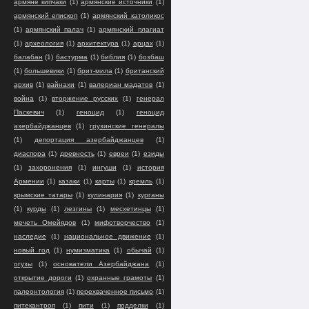
армяне кипчаки
(1)
армянские источники
(1)
армянский епископ
(1)
армянский католикос
(1)
армянский палач
(1)
армянский плагиат
(1)
археология
(1)
архитектура
(1)
арцах
(1)
балабан
(1)
бастурма
(1)
библия
(1)
бозбаш
(1)
большевики
(1)
брит-мила
(1)
британский
архив
(1)
вайнахи
(1)
валериан мадатов
(1)
война
(1)
вторжение русских
(1)
генерал
Паскевич
(1)
геноцид
(1)
геноцид
азербайджанцев
(1)
грузинские генералы
(1)
депортация азербайджанцев
(1)
диаспора
(1)
древность
(1)
евреи
(1)
езиды
(1)
захоронения
(1)
ингуши
(1)
история
Армении
(1)
казаки
(1)
карты
(1)
кремль
(1)
крымские татары
(1)
кулинария
(1)
курганы
(1)
курды
(1)
лезгины
(1)
месхетинцы
(1)
мечеть Омейядов
(1)
мифотворчество
(1)
наследие
(1)
национальное движение
(1)
новый год
(1)
нумизматика
(1)
обычай
(1)
огузы
(1)
основатели Азербайджана
(1)
открытие дороги
(1)
охранные грамоты
(1)
палеонтология
(1)
перехваченное письмо
(1)
питекантроп
(1)
пити
(1)
подделки
(1)