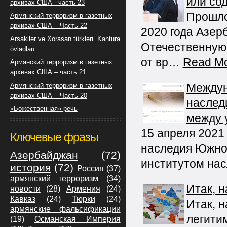
или со
архивах США - часть 23
Прошло 
Армянский терроризм в газетных
архивах США – Часть 22
2020 года Азер
Arsakilər və Xorasan türkləri. Kantura
Отечественную
övladları
от вр…
Read M
Армянский терроризм в газетных
архивах США – часть 21
Междун
Армянский терроризм в газетных
архивах США – Часть 20
наслед
«Божественная» речь
между 
15 апреля 2021
Ключевые фразы
наследия Южно
Азербайджан
(72)
институтом на
история
(72)
Россия
(37)
армянский терроризм
(34)
Итак, 
новости
(28)
Армения
(24)
Кавказ
(24)
Тюрки
(24)
Итак, 
армянские фальсификации
легити
(19)
Османская Империя