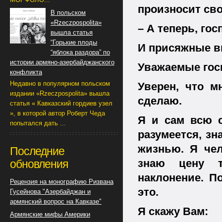
произносит св
В польском
«Rzeczpospolita»
– А теперь, гос
вышла статья
“Горькие плоды
И присяжные в
“яблока раздора” по
истории армяно-азербайджанского
Уважаемые гос
конфликта
Недавно в популярном польском
Уверен, что м
издании «Rzeczpospolita» вышла
сделаю.
статья « Кавказский гордиев узел
», в которой автор Роберт Чеда
Я и сам всю с
попытался дать ...
разумеется, з
жизнью. Я че
Последние
знаю цену т
обновления
наклонение. П
Рецензия на монографию Ризвана
это.
Гусейнова "Азербайджан и
армянский вопрос на Кавказе"
Я скажу Вам:
Армянские мифы Америки