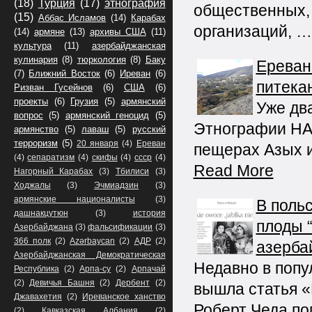
(18)
Турция
(17)
этнография
общественных, 
(15)
Аббас Исламов
(14)
Карабах
организаций, …
(14)
армяне
(13)
архивы США
(11)
культура
(11)
азербайджанская
кулинария
(8)
тюркология
(8)
Баку
Ереван
(7)
Ближний Восток
(6)
Иреван
(6)
питека
Ризван Гусейнов
(6)
США
(6)
проекты
(6)
Грузия
(5)
армянский
Уже дв
вопрос
(5)
армянский геноцид
(5)
Этнографии НА
армянство
(5)
лаваш
(5)
русский
терроризм
(5)
20 января
(4)
Ереван
пещерах Азых и
(4)
сепаратизм
(4)
скифы
(4)
ссср
(4)
Read More
Нагорный Карабах
(3)
Тбилиси
(3)
Ходжалы
(3)
Эчмиадзин
(3)
армянские националисты
(3)
В поль
дашнакцутюн
(3)
история
плоды 
Азербайджана
(3)
фальсификации
(3)
366 полк
(2)
Azərbaycan
(2)
АДР
(2)
азерба
Азербайджанская Демократическая
Недавно в попу
Республика
(2)
Арпа-су
(2)
Арпачай
(2)
Девичья Башня
(2)
Дербент
(2)
вышла статья «
Джавахетия
(2)
Иреванское ханство
Роберт Чеда по
(2)
Кавказская Албания
(2)