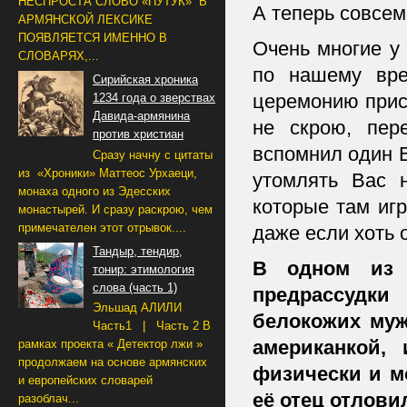
НЕСПРОСТА СЛОВО «ПУТУК» В
А теперь совсем
АРМЯНСКОЙ ЛЕКСИКЕ
ПОЯВЛЯЕТСЯ ИМЕННО В
Очень многие у 
СЛОВАРЯХ,...
по нашему вре
Сирийская хроника
церемонию прис
1234 года о зверствах
Давида-армянина
не скрою, пер
против христиан
вспомнил один 
Сразу начну с цитаты
из «Хроники» Маттеос Урхаеци,
утомлять Вас 
монаха одного из Эдесских
которые там игр
монастырей. И сразу раскрою, чем
примечателен этот отрывок....
даже если хоть 
Тандыр, тендир,
В одном из 
тонир: этимология
слова (часть 1)
предрассудк
Эльшад АЛИЛИ
белокожих муж
Часть1 | Часть 2 В
американкой,
рамках проекта « Детектор лжи »
продолжаем на основе армянских
физически и м
и европейских словарей
её отец отлови
разоблач...