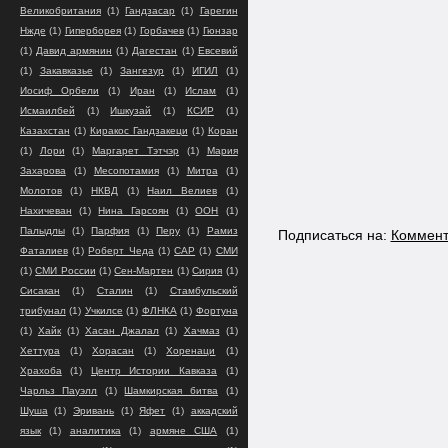
Великобритания
(1)
Гандзасар
(1)
Гарегин
Нжде
(1)
Гиперборея
(1)
Горбачев
(1)
Гюнзар
(1)
Давид армянин
(1)
Дагестан
(1)
Евсевий
(1)
Закавказье
(1)
Зангезур
(1)
ИГИЛ
(1)
Иосиф Орбели
(1)
Иран
(1)
Ислам
(1)
Исмаилбей
(1)
Ишкузай
(1)
КСИР
(1)
Казахстан
(1)
Киракос Гандзакеци
(1)
Коран
(1)
Лори
(1)
Маргарет Тэтчэр
(1)
Мария
Захарова
(1)
Месопотамия
(1)
Митра
(1)
Молотов
(1)
НКВД
(1)
Наил Велиев
(1)
Нахичеван
(1)
Нина Гарсоян
(1)
ООН
(1)
Палыдлы
(1)
Парфия
(1)
Перу
(1)
Рамиз
Подписаться на:
Коммент
Фаталиев
(1)
Роберт Чеда
(1)
САР
(1)
СМИ
(1)
СМИ России
(1)
Сен-Мартен
(1)
Сирия
(1)
Сисакан
(1)
Сталин
(1)
Стамбульский
трибунал
(1)
Учкилсе
(1)
ФЛНКА
(1)
Фортуна
(1)
Хайк
(1)
Хасан Джалал
(1)
Хачмаз
(1)
Хеттура
(1)
Хорасан
(1)
Хоренаци
(1)
Храхоба
(1)
Центр Истории Кавказа
(1)
Чарльз Пауэлл
(1)
Шамкирская битва
(1)
Шуша
(1)
Эривань
(1)
Яфет
(1)
аккадский
язык
(1)
аналитика
(1)
армяне США
(1)