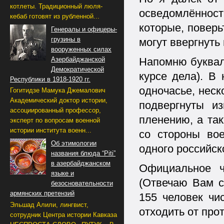
котлеты. Традиционный люля-
осведомлённо
кебаб готовят из рубленной...
которые, поверь
Генералы и офицеры-
грузины в
могут ввергнуть
вооруженных силах
Азербайджанской
Напомню буквал
Демократической
курсе дела). В 
Республики в 1918-1920 гг.
одночасье, нес
Гогитидзе Мамука Джемалович
Академический доктор истории,
подвергнуты и
ассоциированный профессор,
пленению, а та
эксперт по вопросам военной
истории института военн...
со стороны во
Об этимологии
одного российск
названия блюда “Piti”
в азербайджанском
Официальное ч
языке и
(Отвечаю Вам с
безосновательности
армянских претензий
155 человек чи
Эльшад Алили, лингвист,
отходить от прот
сотрудник Центра истории Кавказа