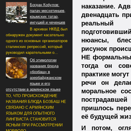
наказание. Адв
Богдан Кобулов:
палач месхетинцев,
двенадцать пр
крымских татар,
реальный 
ингушей и чеченцев
В архивах НКВД был
подготовивши
обнаружен документ касательно
нюансы, бле
одного из основных организаторов
сталинских репрессий, который
рисунок происш
руководил карательными о...
НЕ формальный,
Об этимологии
тогда он сов
названия блюда
«бозбаш» в
практике могут
азербайджанском
речи он дела
языке и его
отсутствии в армянском языке
моральное сос
ТО, ЧТО ПРОИСХОЖДЕНИЕ
пострадавшей
НАЗВАНИЯ БЛЮДА БОЗБАШ НЕ
пришлось пере
СВЯЗАНО С АРМЯНСКИМ
ЯЗЫКОМ ДЛЯ ОПЫТНОГО
её будущей жиз
ЛИНГВИСТА СТАНОВИТСЯ
ЯСНЫМ ПРИ РАССМОТРЕНИИ
И потом, огл
МОРФОЛО...