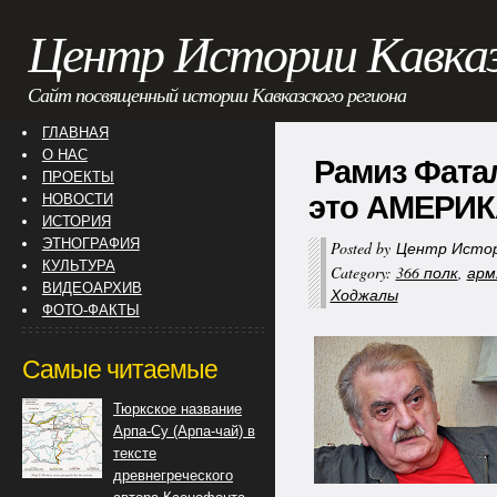
Центр Истории Кавка
Сайт посвященный истории Кавказского региона
ГЛАВНАЯ
О НАС
Рамиз Фатал
ПРОЕКТЫ
это АМЕРИ
НОВОСТИ
ИСТОРИЯ
ЭТНОГРАФИЯ
Posted by
Центр Истор
КУЛЬТУРА
Category:
366 полк
,
арм
ВИДЕОАРХИВ
Ходжалы
ФОТО-ФАКТЫ
Самые читаемые
Тюркское название
Арпа-Су (Арпа-чай) в
тексте
древнегреческого