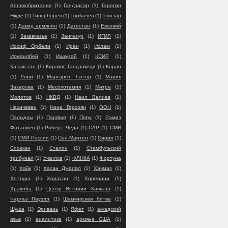
Великобритания
(1)
Гандзасар
(1)
Гарегин
Нжде
(1)
Гиперборея
(1)
Горбачев
(1)
Гюнзар
(1)
Давид армянин
(1)
Дагестан
(1)
Евсевий
(1)
Закавказье
(1)
Зангезур
(1)
ИГИЛ
(1)
Иосиф Орбели
(1)
Иран
(1)
Ислам
(1)
Исмаилбей
(1)
Ишкузай
(1)
КСИР
(1)
Казахстан
(1)
Киракос Гандзакеци
(1)
Коран
(1)
Лори
(1)
Маргарет Тэтчэр
(1)
Мария
Захарова
(1)
Месопотамия
(1)
Митра
(1)
Молотов
(1)
НКВД
(1)
Наил Велиев
(1)
Нахичеван
(1)
Нина Гарсоян
(1)
ООН
(1)
Палыдлы
(1)
Парфия
(1)
Перу
(1)
Рамиз
Фаталиев
(1)
Роберт Чеда
(1)
САР
(1)
СМИ
(1)
СМИ России
(1)
Сен-Мартен
(1)
Сирия
(1)
Сисакан
(1)
Сталин
(1)
Стамбульский
трибунал
(1)
Учкилсе
(1)
ФЛНКА
(1)
Фортуна
(1)
Хайк
(1)
Хасан Джалал
(1)
Хачмаз
(1)
Хеттура
(1)
Хорасан
(1)
Хоренаци
(1)
Храхоба
(1)
Центр Истории Кавказа
(1)
Чарльз Пауэлл
(1)
Шамкирская битва
(1)
Шуша
(1)
Эривань
(1)
Яфет
(1)
аккадский
язык
(1)
аналитика
(1)
армяне США
(1)