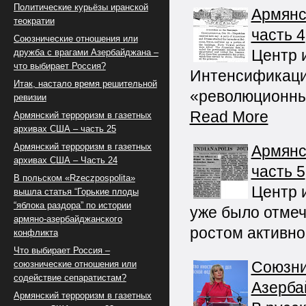
Политические курьёзы иранской
Армянс
теократии
часть 4
Союзнические отношения или
Центр 
дружба с врагами Азербайджана –
что выбирает Россия?
Интенсификаци
Итак, настало время решительной
«революционны
ревизии
Read More
Армянский терроризм в газетных
архивах США – часть 25
Армянский терроризм в газетных
Армянс
архивах США – Часть 24
часть 5
В польском «Rzeczpospolita»
Центр 
вышла статья “Горькие плоды
“яблока раздора” по истории
уже было отмеч
армяно-азербайджанского
ростом активн
конфликта
Что выбирает Россия –
Союзни
союзнические отношения или
содействие сепаратистам?
Азерба
Армянский терроризм в газетных