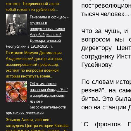
котлеты. Традиционный люля-
постреволюцио
кебаб готовят из рубленной...
тысяч человек...
Генералы и офицеры-
грузины в
вооруженных силах
Что за чушь, и
Азербайджанской
вопросом мы о
Демократической
Республики в 1918-1920 гг.
директору Цен
Гогитидзе Мамука Джемалович
сотруднику Инс
Академический доктор истории,
Гусейнову.
ассоциированный профессор,
эксперт по вопросам военной
истории института военн...
По словам исто
Об этимологии
резней", на са
названия блюда “Piti”
в азербайджанском
битва. Это была
языке и
оно на станции 
безосновательности
армянских претензий
Эльшад Алили, лингвист,
"С фронтов П
сотрудник Центра истории Кавказа