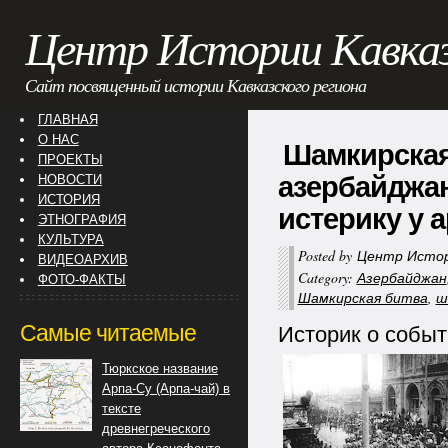
Центр Истории Кавка
Сайт посвященный истории Кавказского региона
ГЛАВНАЯ
О НАС
Шамкирская
ПРОЕКТЫ
азербайджан
НОВОСТИ
ИСТОРИЯ
истерику у 
ЭТНОГРАФИЯ
КУЛЬТУРА
Posted by
Центр Истор
ВИДЕОАРХИВ
Category:
Азербайджан
ФОТО-ФАКТЫ
Шамкирская битва
,
ш
Самые читаемые
Историк о событ
Тюркское название
Арпа-Су (Арпа-чай) в
тексте
древнегреческого