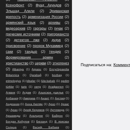
Ксенофонт
(2)
Фуад Ахундов
(2)
Эльшад Алили
(2)
Эриванская
крепость
(2)
арменизация России
(2)
армянский язык
(2)
архивы
(2)
видеоархив
(2)
гаргары
(2)
гнчак
(2)
греческие источники
(2)
григориансто
(2)
детектор лжи
(2)
дудук
(2)
присвоение
(2)
пророк Мухаммед
(2)
саки
(2)
тандыр
(2)
тендир
(2)
формирование армян
(2)
христианство
(2)
церкви
(2)
этногенез
Подписаться на:
Коммент
(2)
Albaniya
(1)
Arpasu
(1)
Encyclopaedia
Britannica
(1)
Qarabağ
(1)
bozbaş
(1)
etimologiya
(1)
kilsələr
(1)
lülə-kabab
(1)
qədim
türklər
(1)
tarix
(1)
vəng
(1)
Агафангел
(1)
Агванк
(1)
Агдам
(1)
Азыхское ущелье
(1)
Албания
(1)
Америка
(1)
Анаит
(1)
Англия
(1)
Андраник
(1)
Анна Акопян
(1)
Араз
(1)
Аракс
(1)
Аран
(1)
Ариф Керимов
(1)
Артемида
(1)
Аршакиды
(1)
Ахалцихе
(1)
Байрон
(1)
Богдан Кобулов
(1)
Бюзанд
(1)
В поисках
Солнца
(1)
Васиф Бабаев
(1)