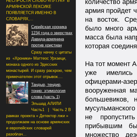
количество армя
НЕСПРОСТА СЛОВО «ПУТУК» В
АРМЯНСКОЙ ЛЕКСИКЕ
армия пройдет ч
ПОЯВЛЯЕТСЯ ИМЕННО В
на восток. Ср
СЛОВАРЯХ,...
Сирийская хроника
было много арм
1234 года о зверствах
масса была нап
Давида-армянина
которая соединя
против христиан
Сразу начну с цитаты
из «Хроники» Маттеос Урхаеци,
На тот момент 
монаха одного из Эдесских
монастырей. И сразу раскрою, чем
уже имелись 
примечателен этот отрывок....
офицерами-аз
Тандыр, тендир,
вооруженная ма
тонир: этимология
слова (часть 1)
большевиков, 
Эльшад АЛИЛИ
мусульманского 
Часть1 | Часть 2 В
не пропустит
рамках проекта « Детектор лжи »
продолжаем на основе армянских
прибывшим бы
и европейских словарей
множество дез
разоблач...