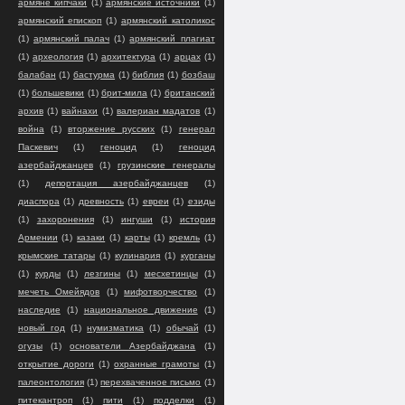
армяне кипчаки
(1)
армянские источники
(1)
армянский епископ
(1)
армянский католикос
(1)
армянский палач
(1)
армянский плагиат
(1)
археология
(1)
архитектура
(1)
арцах
(1)
балабан
(1)
бастурма
(1)
библия
(1)
бозбаш
(1)
большевики
(1)
брит-мила
(1)
британский
архив
(1)
вайнахи
(1)
валериан мадатов
(1)
война
(1)
вторжение русских
(1)
генерал
Паскевич
(1)
геноцид
(1)
геноцид
азербайджанцев
(1)
грузинские генералы
(1)
депортация азербайджанцев
(1)
диаспора
(1)
древность
(1)
евреи
(1)
езиды
(1)
захоронения
(1)
ингуши
(1)
история
Армении
(1)
казаки
(1)
карты
(1)
кремль
(1)
крымские татары
(1)
кулинария
(1)
курганы
(1)
курды
(1)
лезгины
(1)
месхетинцы
(1)
мечеть Омейядов
(1)
мифотворчество
(1)
наследие
(1)
национальное движение
(1)
новый год
(1)
нумизматика
(1)
обычай
(1)
огузы
(1)
основатели Азербайджана
(1)
открытие дороги
(1)
охранные грамоты
(1)
палеонтология
(1)
перехваченное письмо
(1)
питекантроп
(1)
пити
(1)
подделки
(1)