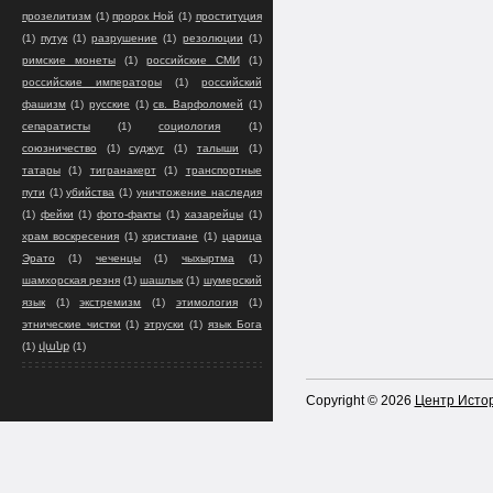
прозелитизм
(1)
пророк Ной
(1)
проституция
(1)
путук
(1)
разрушение
(1)
резолюции
(1)
римские монеты
(1)
российские СМИ
(1)
российские императоры
(1)
российский
фашизм
(1)
русские
(1)
св. Варфоломей
(1)
сепаратисты
(1)
социология
(1)
союзничество
(1)
суджуг
(1)
талыши
(1)
татары
(1)
тигранакерт
(1)
транспортные
пути
(1)
убийства
(1)
уничтожение наследия
(1)
фейки
(1)
фото-факты
(1)
хазарейцы
(1)
храм воскресения
(1)
христиане
(1)
царица
Эрато
(1)
чеченцы
(1)
чыхыртма
(1)
шамхорская резня
(1)
шашлык
(1)
шумерский
язык
(1)
экстремизм
(1)
этимология
(1)
этнические чистки
(1)
этруски
(1)
язык Бога
(1)
վանք
(1)
Copyright ©
2026
Центр Истор