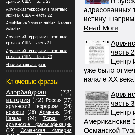
В русс
архивах США - часть 23
адресованных т
Армянский терроризм в газетных
архивах США – Часть 22
истину. Наприм
Arsakilər və Xorasan türkləri. Kantura
Read More
övladları
Армянский терроризм в газетных
Армянс
архивах США – часть 21
часть 2
Армянский терроризм в газетных
архивах США – Часть 20
Центр 
«Божественная» речь
уже было отмеч
начале XX века
Ключевые фразы
Азербайджан
(72)
Армянс
история
(72)
Россия
(37)
часть 3
армянский терроризм
(34)
Центр 
новости
(28)
Армения
(24)
Кавказ
(24)
Тюрки
(24)
Американские С
армянские фальсификации
Османской Тур
(19)
Османская Империя