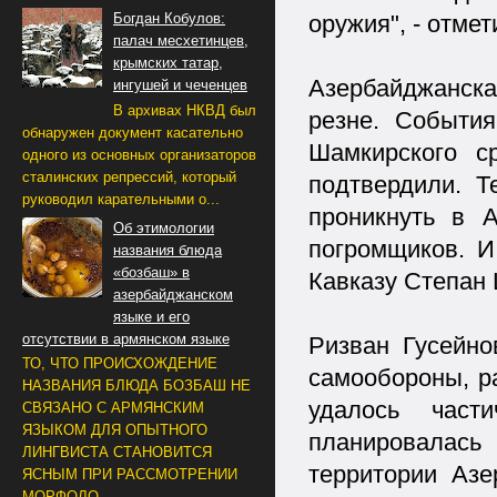
оружия", - отмет
Богдан Кобулов:
палач месхетинцев,
крымских татар,
Азербайджанска
ингушей и чеченцев
В архивах НКВД был
резне. Событи
обнаружен документ касательно
Шамкирского с
одного из основных организаторов
сталинских репрессий, который
подтвердили. Т
руководил карательными о...
проникнуть в 
Об этимологии
погромщиков. И
названия блюда
«бозбаш» в
Кавказу Степан 
азербайджанском
языке и его
отсутствии в армянском языке
Ризван Гусейно
ТО, ЧТО ПРОИСХОЖДЕНИЕ
самообороны, р
НАЗВАНИЯ БЛЮДА БОЗБАШ НЕ
удалось част
СВЯЗАНО С АРМЯНСКИМ
ЯЗЫКОМ ДЛЯ ОПЫТНОГО
планировалас
ЛИНГВИСТА СТАНОВИТСЯ
территории Азе
ЯСНЫМ ПРИ РАССМОТРЕНИИ
МОРФОЛО...