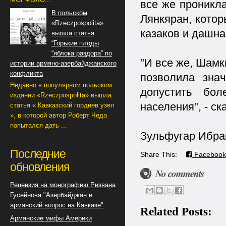
все же проникла
В польском
Лянкяран, кото
«Rzeczpospolita»
казаков и дашна
вышла статья
“Горькие плоды
“яблока раздора” по
"И все же, Шамк
истории армяно-азербайджанского
конфликта
позволила зна
Недавно в популярном польском
допустить бол
издании «Rzeczpospolita» вышла
населения", - с
статья « Кавказский гордиев узел
», в которой автор Роберт Чеда
попытался дать ...
Зульфугар Ибра
Последние
Share This:
Facebook
обновления
No comments
Рецензия на монографию Ризвана
Гусейнова "Азербайджан и
армянский вопрос на Кавказе"
Related Posts:
Армянские мифы Америки