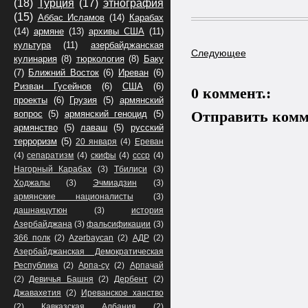
(18)
Турция
(17)
этнография
(15)
Аббас Исламов
(14)
Карабах
(14)
армяне
(13)
архивы США
(11)
культура
(11)
азербайджанская
Следующее
кулинария
(8)
тюркология
(8)
Баку
(7)
Ближний Восток
(6)
Иреван
(6)
Ризван Гусейнов
(6)
США
(6)
0 коммент.:
проекты
(6)
Грузия
(5)
армянский
Отправить комм
вопрос
(5)
армянский геноцид
(5)
армянство
(5)
лаваш
(5)
русский
терроризм
(5)
20 января
(4)
Ереван
(4)
сепаратизм
(4)
скифы
(4)
ссср
(4)
Нагорный Карабах
(3)
Тбилиси
(3)
Ходжалы
(3)
Эчмиадзин
(3)
армянские националисты
(3)
дашнакцутюн
(3)
история
Азербайджана
(3)
фальсификации
(3)
366 полк
(2)
Azərbaycan
(2)
АДР
(2)
Азербайджанская Демократическая
Республика
(2)
Арпа-су
(2)
Арпачай
(2)
Девичья Башня
(2)
Дербент
(2)
Джавахетия
(2)
Иреванское ханство
(2)
Кавказская Албания
(2)