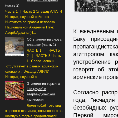
автора Ксенофонта
(часть 2)
Часть 1 | Часть 2 Эльшад АЛИЛИ
Историк, научный работник
Института по правам человека
Национальной Академии Наук
К ежедневным в
Азербайджана (Н...
Баку присоед
Об этимологии слова
«лаваш» (часть 1)
пропагандист
ЧАСТЬ 1 | ЧАСТЬ
агитпропом ка
2 | ЧАСТЬ 3 Часть
употребление р
I. Слово лаваш
отсутствует в ранних армянских
говорят об эт
словарях . Эльшад АЛИЛИ
армянские проп
Историк, научный р...
Этимология термина
lülə (лүлә) в
Согласно распр
азербайджанской
года, "исчади
кулинарии
Люля-кебаб - это вид
безобидных ру
жареного шашлыка, нанизанного на
Первой мир
шампур в форме продолговатой