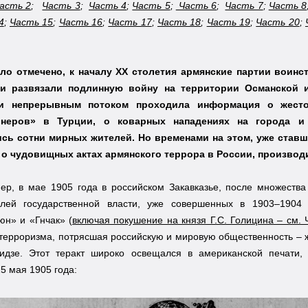
асть 2
;
Часть 3
;
Часть 4
;
Часть 5
;
Часть 6
;
Часть 7
;
Часть 8
4
;
Часть 15
;
Часть 16
;
Часть 17
;
Часть 18
;
Часть 19
;
Часть 20
;
ло отмечено, к началу ХХ столетия армянские партии воин
ии развязали подлинную войну на территории Османской и
ки непрерывным потоком проходила информация о жесто
неров» в Турции, о коварных нападениях на города и
сь сотни мирных жителей. Но временами на этом, уже став
о чудовищных актах армянского террора в России, произв
ер, в мае 1905 года в российском Закавказье, после множества
елей государственной власти, уже совершенных в 1903–1904
юн» и «Гнчак» (
включая покушение на князя Г.С. Голицина – см. 
терроризма, потрясшая российскую и мировую общественность – же
идзе. Этот теракт широко освещался в американской печати, н
5 мая 1905 года: