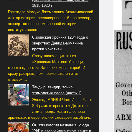
1918-1920 гг.
Гогитидзе Мамука Джемалович Академический
доктор истории, ассоциированный профессор,
эксперт по вопросам военной истории
института военн...
Сирийская хроника 1234 года о
зверствах Давида-армянина
против христиан
Сразу начну с цитаты из
«Хроники» Маттеос Урхаеци,
монаха одного из Эдесских монастырей. И
сразу раскрою, чем примечателен этот
отрывок....
Тандыр, тендир, тонир:
этимология слова (часть 1)
Эльшад АЛИЛИ Часть1 | Часть
2 В рамках проекта « Детектор
лжи » продолжаем на основе
армянских и европейских словарей разоблач...
Об этимологии названия блюда
“Piti” в азербайджанском языке и