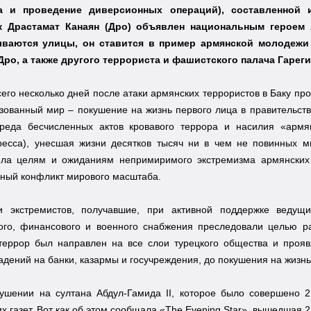
ка и проведение диверсионных операций), составленной 
к Драстамат Канаян (Дро) объявлен национальным героем 
ываются улицы, он ставится в пример армянской молодежи 
Дро, а также другого террориста и фашистского палача Гареги
сего несколько дней после атаки армянских террористов в Баку п
зованный мир – покушение на жизнь первого лица в правительств
реда бесчисленных актов кровавого террора и насилия «армя
ресса), унесшая жизни десятков тысяч ни в чем не повинных ми
яла целям и ожиданиям непримиримого экстремизма армянских 
ный конфликт мирового масштаба.
и экстремистов, получавшие, при активной поддержке ведущ
ого, финансового и военного снабжения преследовали целью р
террор был направлен на все слои турецкого общества и прояв
адений на банки, казармы и госучреждения, до покушения на жизнь
кушении на султана Абдул-Гамида II, которое было совершено 
х газет. Вот как об этом сообщала «The Evening Star», вышедшая 2