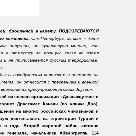
бой, брошенной в карету. ПОДОЗРЕВАЮТСЯ
го комитета.
Ст.-Петербург, 25 мая. – Хотя
были получены, но существует мнение, что
та в отместку за позицию князя во время
 и не приписывается русским террористам,
ии.
 был высокодуховным человеком и несмотря на
итета, он относился с презрением к военной
 внимание на предупреждения своих друзей».
шей из членов организации «Дашнакцутюн» и
орист Драстамат Канаян (по кличке Дро),
ушений на многих российских чиновников и
авую деятельность на территории Турции и
 а в годы Второй мировой войны активно
е генерала, начальника Абвергруппы 114