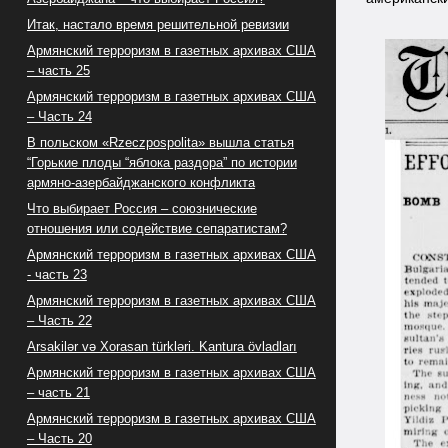
Итак, настало время решительной ревизии
Армянский терроризм в газетных архивах США
– часть 25
Армянский терроризм в газетных архивах США
– Часть 24
В польском «Rzeczpospolita» вышла статья
“Горькие плоды “яблока раздора” по истории
армяно-азербайджанского конфликта
Что выбирает Россия – союзнические
отношения или содействие сепаратистам?
Армянский терроризм в газетных архивах США
- часть 23
Армянский терроризм в газетных архивах США
– Часть 22
Arsakilər və Xorasan türkləri. Kantura övladları
Армянский терроризм в газетных архивах США
– часть 21
Армянский терроризм в газетных архивах США
– Часть 20