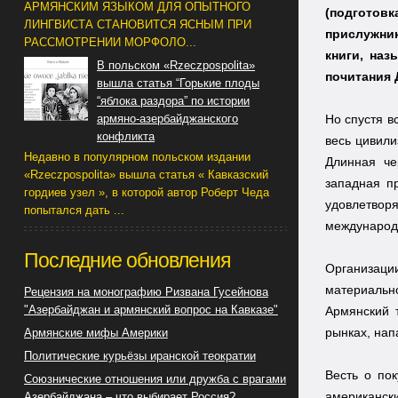
АРМЯНСКИМ ЯЗЫКОМ ДЛЯ ОПЫТНОГО
(подготов
ЛИНГВИСТА СТАНОВИТСЯ ЯСНЫМ ПРИ
прислужни
РАССМОТРЕНИИ МОРФОЛО...
книги, наз
В польском «Rzeczpospolita»
почитания 
вышла статья “Горькие плоды
“яблока раздора” по истории
Но спустя в
армяно-азербайджанского
конфликта
весь цивили
Недавно в популярном польском издании
Длинная че
«Rzeczpospolita» вышла статья « Кавказский
западная п
гордиев узел », в которой автор Роберт Чеда
удовлетвор
попытался дать ...
международ
Последние обновления
Организаци
материальн
Рецензия на монографию Ризвана Гусейнова
"Азербайджан и армянский вопрос на Кавказе"
Армянский 
рынках, нап
Армянские мифы Америки
Политические курьёзы иранской теократии
Весть о по
Союзнические отношения или дружба с врагами
американски
Азербайджана – что выбирает Россия?