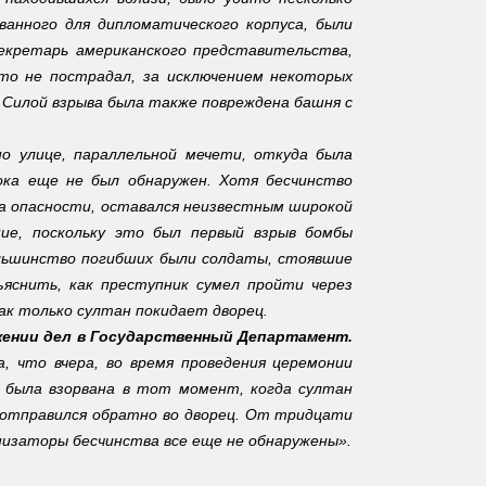
ванного для дипломатического корпуса, были
секретарь американского представительства,
о не пострадал, за исключением некоторых
Силой взрыва была также повреждена башня с
о улице, параллельной мечети, откуда была
ока еще не был обнаружен. Хотя бесчинство
та опасности, оставался неизвестным широкой
ние, поскольку это был первый взрыв бомбы
ольшинство погибших были солдаты, стоявшие
ъяснить, как преступник сумел пройти через
как только султан покидает дворец.
ении дел в Государственный Департамент.
что вчера, во время проведения церемонии
а была взорвана в тот момент, когда султан
е отправился обратно во дворец. От тридцати
анизаторы бесчинства все еще не обнаружены».