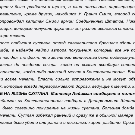
ареты были разбиты в щепки, а окна павильона, зарезервиро
павильоне, кроме других, находился У. Грант Смит, второй 
опровождал капитан Смили армии Соединенных Штатов. Никт
ющих, которые получили царапины от разлетавшегося стекла. 
дворе мечети.
осле отбытия султана отряд кавалеристов бросился вдоль п
мба, в надежде найти автора покушения, который все же п
в час дня, то факт, что жизнь его величества была подвергну
ости до позднего вечера, когда он вызвал всеобщее волне
характера, когда-либо имевший место в Константинополе. Б
ги возле мечети. Власти сильно встревожены и не могут об
ск, которые всегда перегораживают дороги, ведущие к мечети, 
Е НА ЖИЗНЬ СУЛТАНА
.
Министр Лейшман сообщает о полож
ейшман из Константинополя сообщил в Департамент Штата, 
, было совершно покушение на жизнь султана. Большая бомб
 мечети. Султан избежал ранений и сразу же в обычной манер
человек было убито или ранено и несколько карет разбито. Орг