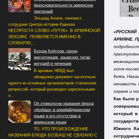
безосновательности армянских
претензий
Эльшад Алили, лингвист,
сотрудник Центра истории Кавказа
НЕСПРОСТА СЛОВО «ПУТУК» В АРМЯНСКОЙ
«РУССКИЙ 
ЛЕКСИКЕ ПОЯВЛЯЕТСЯ ИМЕННО В
АРМЯНЕ. П
СЛОВАРЯХ,...
подробнос
Богдан Кобулов: палач
преступле
месхетинцев, крымских татар,
межнацион
ингушей и чеченцев
хотя после
В архивах НКВД был
Князь Нака
обнаружен документ касательно
одного из основных организаторов сталинских
ненависть 
репрессий, который руководил карательными
охране и по
о...
Как было у
Об этимологии названия блюда
совершивш
«бозбаш» в азербайджанском
который в
языке и его отсутствии в
государст
армянском языке
Южного Ка
ТО, ЧТО ПРОИСХОЖДЕНИЕ
НАЗВАНИЯ БЛЮДА БОЗБАШ НЕ СВЯЗАНО С
сотруднич