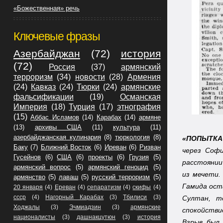
«Божественная» речь
Ключевые фразы
Азербайджан
(72)
история
(72)
Россия
(37)
армянский
терроризм
(34)
новости
(28)
Армения
(24)
Кавказ
(24)
Тюрки
(24)
армянские
фальсификации
(19)
Османская
Империя
(18)
Турция
(17)
этнография
(15)
Аббас Исламов
(14)
Карабах
(14)
армяне
(13)
архивы США
(11)
культура
(11)
азербайджанская кулинария
(8)
тюркология
(8)
«ПОПЫТКА
Баку
(7)
Ближний Восток
(6)
Иреван
(6)
Ризван
через Софи
Гусейнов
(6)
США
(6)
проекты
(6)
Грузия
(5)
расстоянии
армянский вопрос
(5)
армянский геноцид
(5)
из мечети.
армянство
(5)
лаваш
(5)
русский терроризм
(5)
Гамида ост
20 января
(4)
Ереван
(4)
сепаратизм
(4)
скифы
(4)
ссср
(4)
Нагорный Карабах
(3)
Тбилиси
(3)
Султан, т
Ходжалы
(3)
Эчмиадзин
(3)
армянские
спокойстви
националисты
(3)
дашнакцутюн
(3)
история
Взрыв был 