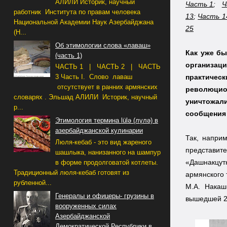
АЛИЛИ Историк, научный
Часть 1
;
Ч
работник Института по правам человека
13
;
Часть 1
Национальной Академии Наук Азербайджана
25
(Н...
Об этимологии слова «лаваш»
Как уже бы
(часть 1)
организац
ЧАСТЬ 1 | ЧАСТЬ 2 | ЧАСТЬ
практичес
3 Часть I. Слово лаваш
отсутствует в ранних армянских
революцио
словарях . Эльшад АЛИЛИ Историк, научный
уничтожали
р...
сообщения 
Этимология термина lülə (лүлә) в
азербайджанской кулинарии
Так, наприм
Люля-кебаб - это вид жареного
представит
шашлыка, нанизанного на шампур
«Дашнакцут
в форме продолговатой котлеты.
Традиционный люля-кебаб готовят из
армянского 
рубленной...
М.А. Накаш
Генералы и офицеры- грузины в
вышедшей 2
вооруженных силах
Азербайджанской
Демократической Республики в