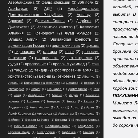
Азербайджана
(3)
фальсификации
(3)
366 полк
(2)
лошадей, к
Azərbaycan
(2)
АДР
(2)
Азербайджанская
выбиты. В 
Демократическая Республика
(2)
Арпа-су
(2)
Арпачай
(2)
Девичья Башня
(2)
Дербент
(2)
которого с
Джавахетия
(2)
Иреванское ханство
(2)
Кавказская
присутству
Албания
(2)
Ксенофонт
(2)
Фуад Ахундов
(2)
часами во 
Эльшад Алили
(2)
Эриванская крепость
(2)
Сразу же п
арменизация России
(2)
армянский язык
(2)
архивы
брошена бо
(2)
видеоархив
(2)
гаргары
(2)
гнчак
(2)
греческие
источники
(2)
григориансто
(2)
детектор лжи
(2)
произошло 
дудук
(2)
присвоение
(2)
пророк Мухаммед
(2)
саки
общественн
(2)
тандыр
(2)
тендир
(2)
формирование армян
(2)
подобного 
христианство
(2)
церкви
(2)
этногенез
(2)
Albaniya
(1)
вдоль доро
Arpasu
(1)
Encyclopaedia Britannica
(1)
Qarabağ
(1)
bozbaş
(1)
кордон вой
etimologiya
(1)
kilsələr
(1)
lülə-kabab
(1)
qədim türklər
(1)
tarix
ПОКУШЕНИ
(1)
vəng
(1)
Агафангел
(1)
Агванк
(1)
Агдам
(1)
Азыхское
ущелье
(1)
Албания
(1)
Америка
(1)
Анаит
(1)
Англия
(1)
Министр Л
Андраник
(1)
Анна Акопян
(1)
Араз
(1)
Аракс
(1)
Аран
(1)
«селамлик»
Ариф Керимов
(1)
Артемида
(1)
Аршакиды
(1)
Ахалцихе
(1)
выходил из
Байрон
(1)
Богдан Кобулов
(1)
Бюзанд
(1)
В поисках Солнца
до сорока 
(1)
Васиф Бабаев
(1)
Великобритания
(1)
Гандзасар
(1)
Гарегин Нжде
(1)
Гиперборея
(1)
Горбачев
(1)
Гюнзар
(1)