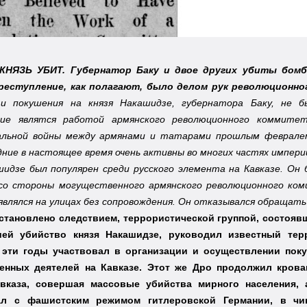
КНЯЗЬ УБИТ. Губернатор Баку и двое других убиты бом
реступление, как полагают, было делом рук революционно
ти покушения на князя Накашидзе, губернатора Баку, не 
ние являтся работой армянского революционного коммите
альной войны между армянами и татарами прошлым февралем
дние в настоящее время очень активны во многих частях импер
шидзе был популярен среди русского элемента на Кавказе. Он
со стороны могущественного армянского революционного ком
являлся на улицах без сопровождения. Он отказывался обращать
становлено следствием, террористической группой, состояв
ей убийство князя Накашидзе, руководил известный терр
 эти годы участвовал в организации и осуществлении пок
венных деятелей на Кавказе. Этот же Дро продолжил кров
вказа, совершая массовые убийства мирного населения,
ал с фашистским режимом гитлеровской Германии, в чин