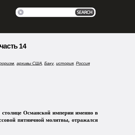
часть 14
роризм
,
архивы США
,
Баку
,
история
,
Россия
в столице Османской империи именно в
ссовой пятничной молитвы, отражался