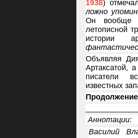
1938
) отмеча
ложно упомин
Он вообще к
летописной т
истории 
фантастичес
Объявляя Дия
Артаксатой, 
писатели в
известных зап
Продолжение
____________
Аннотации:
Василий Вл