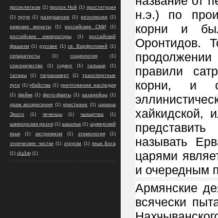
название от п
прозелитизм
(1)
пророк Ной
(1)
проституция
н.э.) по пр
(1)
путук
(1)
разрушение
(1)
резолюции
(1)
корни и бы
римские монеты
(1)
российские СМИ
(1)
российские императоры
(1)
российский
Оронтидов. 
фашизм
(1)
русские
(1)
св. Варфоломей
(1)
продолжении 
сепаратисты
(1)
социология
(1)
союзничество
(1)
суджуг
(1)
талыши
(1)
правили сат
татары
(1)
тигранакерт
(1)
транспортные
корни, и с
пути
(1)
убийства
(1)
уничтожение наследия
(1)
фейки
(1)
фото-факты
(1)
хазарейцы
(1)
эллинистиче
храм воскресения
(1)
христиане
(1)
царица
хайкидской, и
Эрато
(1)
чеченцы
(1)
чыхыртма
(1)
представить
шамхорская резня
(1)
шашлык
(1)
шумерский
язык
(1)
экстремизм
(1)
этимология
(1)
называть Ер
этнические чистки
(1)
этруски
(1)
язык Бога
царями являе
(1)
վանք
(1)
и очередным 
Армянские де
всячески пыт
Нахчыванско