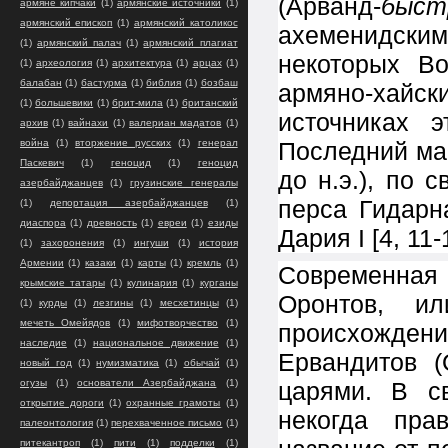
(Арванд-
быст
армяне кипчаки
(1)
армянские источники
(1)
армянский епископ
(1)
армянский католикос
ахеменидским
(1)
армянский палач
(1)
армянский плагиат
некоторых Во
(1)
археология
(1)
архитектура
(1)
арцах
(1)
балабан
(1)
бастурма
(1)
библия
(1)
бозбаш
армяно-хайс
(1)
большевики
(1)
брит-мила
(1)
британский
источниках 
архив
(1)
вайнахи
(1)
валериан мадатов
(1)
война
(1)
вторжение русских
(1)
генерал
Последний мак
Паскевич
(1)
геноцид
(1)
геноцид
до н.э.), по
азербайджанцев
(1)
грузинские генералы
перса Гидарн
(1)
депортация азербайджанцев
(1)
диаспора
(1)
древность
(1)
евреи
(1)
езиды
Дария I [4, 11-
(1)
захоронения
(1)
ингуши
(1)
история
Армении
(1)
казаки
(1)
карты
(1)
кремль
(1)
Современная 
крымские татары
(1)
кулинария
(1)
курганы
Оронтов, и
(1)
курды
(1)
лезгины
(1)
месхетинцы
(1)
мечеть Омейядов
(1)
мифотворчество
(1)
происхожде
наследие
(1)
национальное движение
(1)
Ервандитов (
новый год
(1)
нумизматика
(1)
обычай
(1)
огузы
(1)
основатели Азербайджана
(1)
царями. В с
открытие дороги
(1)
охранные грамоты
(1)
некогда пр
палеонтология
(1)
перехваченное письмо
(1)
питекантроп
(1)
пити
(1)
подделки
(1)