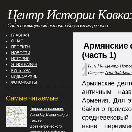
Центр Истории Кавка
Сайт посвященный истории Кавказского региона
ГЛАВНАЯ
О НАС
Армянские 
ПРОЕКТЫ
(часть 1)
НОВОСТИ
ИСТОРИЯ
ЭТНОГРАФИЯ
Posted by
Центр Истор
КУЛЬТУРА
Category:
Азербайджан
ВИДЕОАРХИВ
Армянские деят
ФОТО-ФАКТЫ
античным назв
Самые читаемые
Армения. Для э
байки о происхо
Тюркское название
Арпа-Су (Арпа-чай) в
средневековый
тексте
ныне переиме
древнегреческого