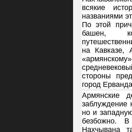
всякие исто
названиями эт
По этой прич
башен, к
путешественни
на Кавказе, 
«армянскому» 
средневековы
стороны пред
город Ерванда
Армянские д
заблуждение 
но и западну
безбожно. В
Нахчывана т