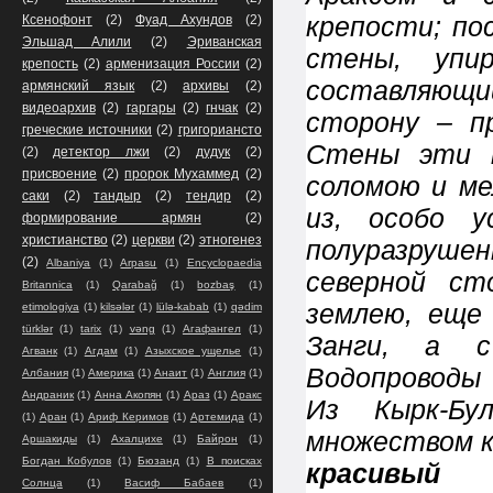
крепости; по
Ксенофонт
(2)
Фуад Ахундов
(2)
Эльшад Алили
(2)
Эриванская
стены, упи
крепость
(2)
арменизация России
(2)
составляющи
армянский язык
(2)
архивы
(2)
видеоархив
(2)
гаргары
(2)
гнчак
(2)
сторону – п
греческие источники
(2)
григориансто
Стены эти п
(2)
детектор лжи
(2)
дудук
(2)
присвоение
(2)
пророк Мухаммед
(2)
соломою и ме
саки
(2)
тандыр
(2)
тендир
(2)
из, особо у
формирование армян
(2)
христианство
(2)
церкви
(2)
этногенез
полуразрушен
(2)
Albaniya
(1)
Arpasu
(1)
Encyclopaedia
северной ст
Britannica
(1)
Qarabağ
(1)
bozbaş
(1)
землею, еще 
etimologiya
(1)
kilsələr
(1)
lülə-kabab
(1)
qədim
türklər
(1)
tarix
(1)
vəng
(1)
Агафангел
(1)
Занги, а с
Агванк
(1)
Агдам
(1)
Азыхское ущелье
(1)
Водопроводы 
Албания
(1)
Америка
(1)
Анаит
(1)
Англия
(1)
Андраник
(1)
Анна Акопян
(1)
Араз
(1)
Аракс
Из Кырк-Бу
(1)
Аран
(1)
Ариф Керимов
(1)
Артемида
(1)
множеством к
Аршакиды
(1)
Ахалцихе
(1)
Байрон
(1)
Богдан Кобулов
(1)
Бюзанд
(1)
В поисках
красивый 
Солнца
(1)
Васиф Бабаев
(1)