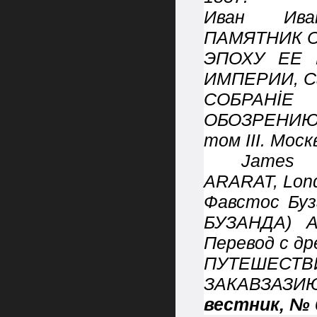
Иван Ива
ПАМЯТНИК 
ЭПОХУ ЕЕ 
ИМПЕРИИ, Са
СОБРАНİЕ
ОБОЗРЕНИЮ
том
III. Моск
Jame
ARARAT,
Lon
Фавстос Бу
БУЗАНДА
) 
Перевод с др
ПУТЕШЕСТ
ЗАКАВЗАЗ
вестник, № 6