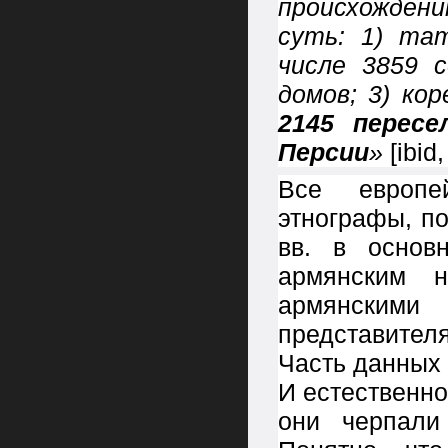
происхожден
суть: 1) та
числе 3859 
домов; 3) ко
2145 пересе
Персии
»
[ibid
Все европей
этнографы, п
вв. в основ
армянским н
армянски
представител
Часть данных 
И естественно
они черпали