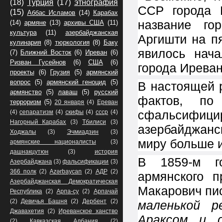
(18)
Турция
(17)
этнография
ССР города 
(15)
Аббас Исламов
(14)
Карабах
название го
(14)
армяне
(13)
архивы США
(11)
культура
(11)
азербайджанская
Аргишти на пя
кулинария
(8)
тюркология
(8)
Баку
явилось нач
(7)
Ближний Восток
(6)
Иреван
(6)
Ризван Гусейнов
(6)
США
(6)
города Иреван
проекты
(6)
Грузия
(5)
армянский
вопрос
(5)
армянский геноцид
(5)
В настоящей 
армянство
(5)
лаваш
(5)
русский
фактов, по
терроризм
(5)
20 января
(4)
Ереван
сфальсифиц
(4)
сепаратизм
(4)
скифы
(4)
ссср
(4)
Нагорный Карабах
(3)
Тбилиси
(3)
азербайджанс
Ходжалы
(3)
Эчмиадзин
(3)
миру больше и
армянские националисты
(3)
дашнакцутюн
(3)
история
В 1859-м го
Азербайджана
(3)
фальсификации
(3)
366 полк
(2)
Azərbaycan
(2)
АДР
(2)
армянского 
Азербайджанская Демократическая
Макарович пи
Республика
(2)
Арпа-су
(2)
Арпачай
(2)
Девичья Башня
(2)
Дербент
(2)
маленькой р
Джавахетия
(2)
Иреванское ханство
Араксом и 
(2)
Кавказская Албания
(2)