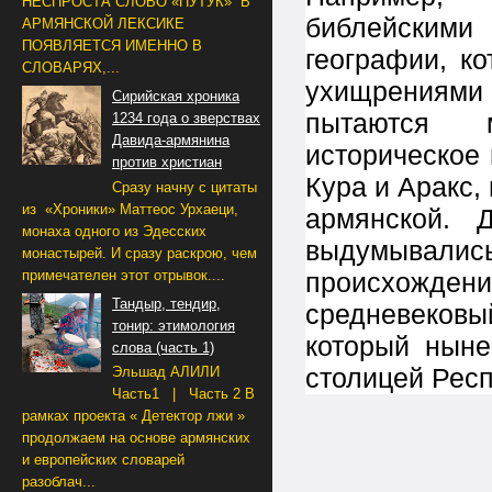
НЕСПРОСТА СЛОВО «ПУТУК» В
библейскими
АРМЯНСКОЙ ЛЕКСИКЕ
ПОЯВЛЯЕТСЯ ИМЕННО В
географии, к
СЛОВАРЯХ,...
ухищрениями
Сирийская хроника
пытаются м
1234 года о зверствах
Давида-армянина
историческое 
против христиан
Кура и Аракс,
Сразу начну с цитаты
из «Хроники» Маттеос Урхаеци,
армянской. 
монаха одного из Эдесских
выдумывалис
монастырей. И сразу раскрою, чем
примечателен этот отрывок....
происхождени
Тандыр, тендир,
средневеков
тонир: этимология
который ныне
слова (часть 1)
столицей Рес
Эльшад АЛИЛИ
Часть1 | Часть 2 В
рамках проекта « Детектор лжи »
продолжаем на основе армянских
и европейских словарей
разоблач...