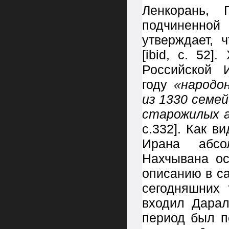
Ленкорань, 
подчиненной
утверждает, 
[ibid, с. 52
Российской 
году
«народон
из 1330 семей
старожилых 
с.332]. Как 
Ирана абсо
Нахчывана ос
описанию в с
сегодняшних 
входил Дарал
период был п