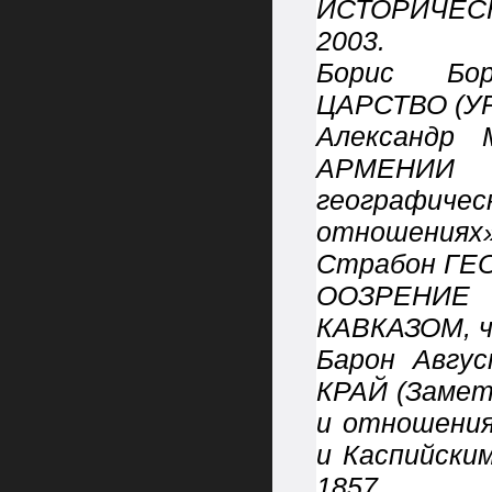
ИСТОРИЧЕС
2003.
Борис Бор
ЦАРСТВО (УР
Александр 
АРМЕНИИ
географичес
отношениях»
Страбон ГЕ
ООЗРЕНИЕ
КАВКАЗОМ, 
Барон Авгу
КРАЙ (Замет
и отношения
и Каспийски
1857.