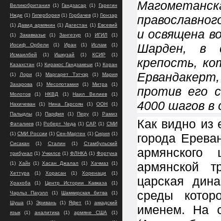
Магометанск
Великобритания
(1)
Гандзасар
(1)
Гарегин
Нжде
(1)
Гиперборея
(1)
Горбачев
(1)
Гюнзар
православног
(1)
Давид армянин
(1)
Дагестан
(1)
Евсевий
и освящена в
(1)
Закавказье
(1)
Зангезур
(1)
ИГИЛ
(1)
Шарден, в 
Иосиф Орбели
(1)
Иран
(1)
Ислам
(1)
Исмаилбей
(1)
Ишкузай
(1)
КСИР
(1)
крепость, ко
Казахстан
(1)
Киракос Гандзакеци
(1)
Коран
Ервандакер
(1)
Лори
(1)
Маргарет Тэтчэр
(1)
Мария
Захарова
(1)
Месопотамия
(1)
Митра
(1)
против его 
Молотов
(1)
НКВД
(1)
Наил Велиев
(1)
4000 шагов в
Нахичеван
(1)
Нина Гарсоян
(1)
ООН
(1)
Палыдлы
(1)
Парфия
(1)
Перу
(1)
Рамиз
Как видно из 
Фаталиев
(1)
Роберт Чеда
(1)
САР
(1)
СМИ
(1)
СМИ России
(1)
Сен-Мартен
(1)
Сирия
(1)
города Ерева
Сисакан
(1)
Сталин
(1)
Стамбульский
армянского 
трибунал
(1)
Учкилсе
(1)
ФЛНКА
(1)
Фортуна
армянской т
(1)
Хайк
(1)
Хасан Джалал
(1)
Хачмаз
(1)
Хеттура
(1)
Хорасан
(1)
Хоренаци
(1)
царская дина
Храхоба
(1)
Центр Истории Кавказа
(1)
среды котор
Чарльз Пауэлл
(1)
Шамкирская битва
(1)
Шуша
(1)
Эривань
(1)
Яфет
(1)
аккадский
именем. На 
язык
(1)
аналитика
(1)
армяне США
(1)