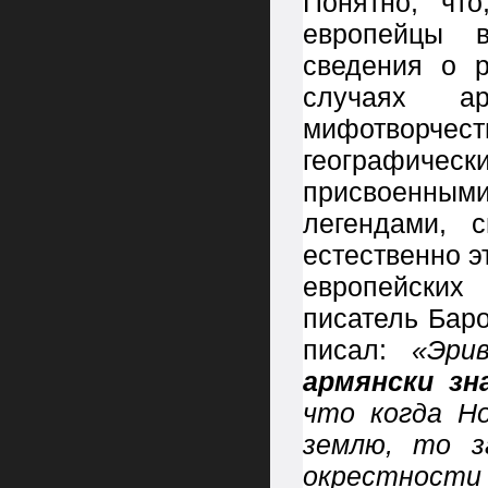
Понятно, чт
европейцы 
сведения о р
случаях а
мифотворчес
географичес
присвоенными
легендами, 
естественно э
европейских
писатель Бар
писал:
«Эри
армянски зн
что когда Н
землю, то з
окрестности 