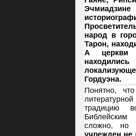
Эчмиадзине
историогра
Просветитель
народ в гор
Тарон, наход
А церкви 
находились
локализующей
Гордуэна.
Понятно, что
литературной
традицию в
Библейским 
сложно, н
учрежден не 