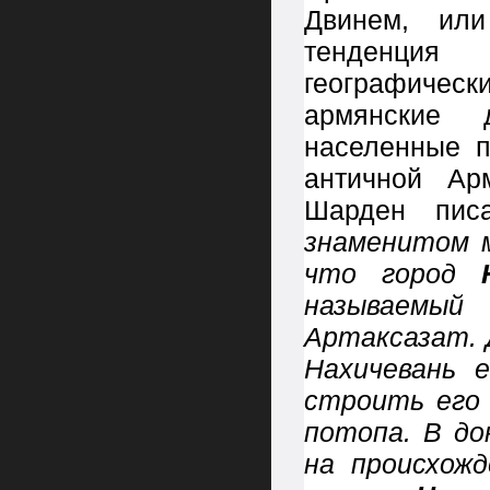
Двинем, ил
тенденция
географичес
армянские 
населенные п
античной Ар
Шарден пи
знаменитом м
что город
называемый
Артаксазат. 
Нахичевань 
строить его 
потопа. В до
на происхож