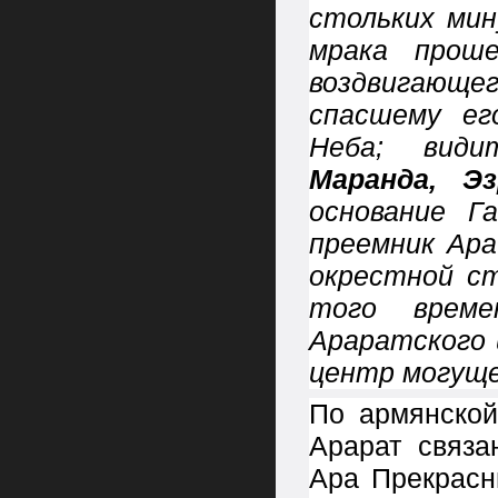
стольких ми
мрака проше
воздвигающ
спасшему ег
Неба; ви
Маранда, Э
основание Г
преемник Ара
окрестной с
того време
Араратского 
центр могуще
По армянской
Арарат связ
Ара Прекрасн