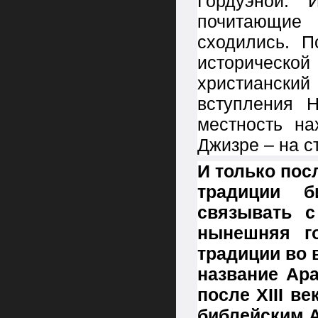
Гордуэной. 
почитающие
сходились. П
историческо
христиански
вступления Н
местность на
Джизре – на с
И только по
традиции б
связывать с
нынешняя го
традиции во 
название Ар
после
XIII в
библейским А