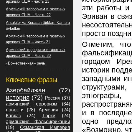
архивах США - часть 23
эти работы и
Армянский терроризм в газетных
Эриван в свя
архивах США – Часть 22
Arsakilər və Xorasan türkləri. Kantura
несостоятель
övladları
просто поздн
Армянский терроризм в газетных
архивах США – часть 21
Отметим, чт
Армянский терроризм в газетных
фальсификац
архивах США – Часть 20
городом Ире
«Божественная» речь
истории подд
западными ин
Ключевые фразы
структурами
Азербайджан
(72)
этнограф
история
(72)
Россия
(37)
распространя
армянский терроризм
(34)
новости
(28)
Армения
(24)
и в последне
Кавказ
(24)
Тюрки
(24)
одно предло
армянские фальсификации
(19)
Османская Империя
«Возможно, ч