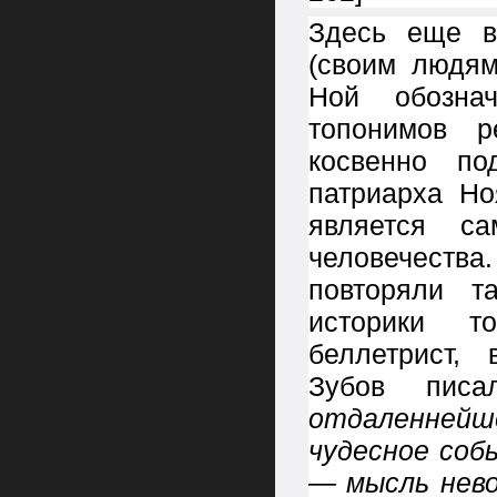
Здесь еще в
(своим людям
Ной обозна
топонимов р
косвенно по
патриарха Н
является с
человечества
повторяли т
историки т
беллетрист,
Зубов пис
отдаленнейш
чудесное соб
— мысль нево