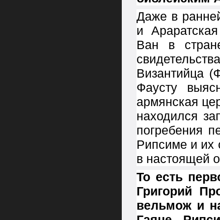
Даже в ранне
и Араратская
Ван в стран
свидетельств
Византийца (Фа
Фаусту выясн
армянская цер
находился за
погребения п
Рипсиме и их
в настоящей обл
То есть перв
Григорий Пр
вельмож и н
Гаяне, Рипс