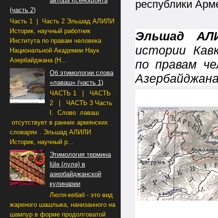
автора Ксенофонта
республики Арм
(часть 2)
Часть 1 | Часть 2 Эльшад АЛИЛИ
Историк, научный работник
Эльшад А
Института по правам человека
истории Кав
Национальной Академии Наук
Азербайджана (Н...
по правам че
Об этимологии слова
Азербайджана
«лаваш» (часть 1)
ЧАСТЬ 1 | ЧАСТЬ
2 | ЧАСТЬ 3 Часть
I. Слово лаваш
отсутствует в ранних армянских
словарях . Эльшад АЛИЛИ
Историк, научный р...
Этимология термина
lülə (лүлә) в
азербайджанской
кулинарии
Люля-кебаб - это вид
жареного шашлыка, нанизанного на
шампур в форме продолговатой