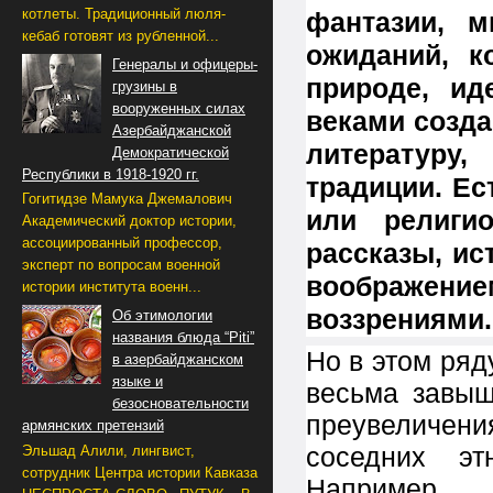
котлеты. Традиционный люля-
фантазии, м
кебаб готовят из рубленной...
ожиданий, к
Генералы и офицеры-
природе, ид
грузины в
вооруженных силах
веками созда
Азербайджанской
литературу
Демократической
Республики в 1918-1920 гг.
традиции. Ес
Гогитидзе Мамука Джемалович
или религи
Академический доктор истории,
ассоциированный профессор,
рассказы, и
эксперт по вопросам военной
воображе
истории института военн...
воззрениями.
Об этимологии
названия блюда “Piti”
Но в этом ряд
в азербайджанском
языке и
весьма завыш
безосновательности
преувеличени
армянских претензий
соседних эт
Эльшад Алили, лингвист,
сотрудник Центра истории Кавказа
Например, 