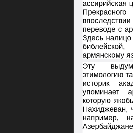
ассирийская 
Прекрасно
впоследстви
переводе с а
Здесь налицо
библейской
армянскому яз
Эту выдум
этимологию та
историк ак
упоминает а
которую якоб
Нахиджеван, 
например, 
Азербайджан