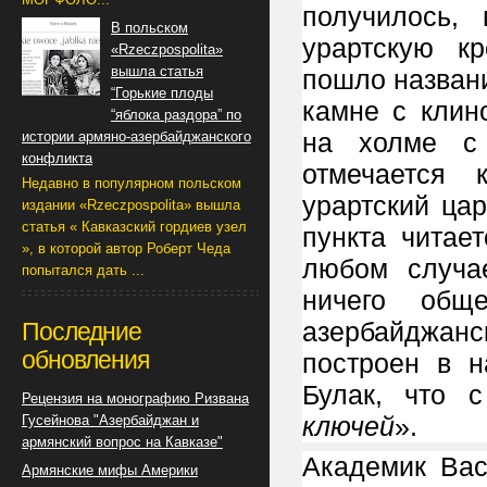
получилось,
В польском
урартскую к
«Rzeczpospolita»
вышла статья
пошло назван
“Горькие плоды
камне с клин
“яблока раздора” по
на холме с 
истории армяно-азербайджанского
конфликта
отмечается 
Недавно в популярном польском
урартский царь
издании «Rzeczpospolita» вышла
статья « Кавказский гордиев узел
пункта читае
», в которой автор Роберт Чеда
любом случа
попытался дать ...
ничего общ
азербайджан
Последние
обновления
построен в н
Булак, что с
Рецензия на монографию Ризвана
ключей
».
Гусейнова "Азербайджан и
армянский вопрос на Кавказе"
Академик Вас
Армянские мифы Америки