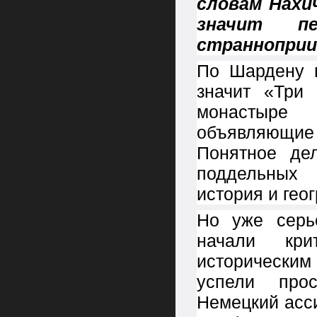
словам Нахи
значит
п
страннопри
По Шардену в
значит «Три 
монастыре 
объявляющи
Понятное де
поддельных 
история и гео
Но уже серь
начали кри
исторически
успели прос
Немецкий асси