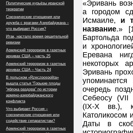
«Эривань воз
Политические курьёзы иранской
теократии
а городом с
Союзнические отношения или
Исмаиле,
и 
дружба с врагами Азербайджана –
название
.» [
что выбирает Россия?
Бартольда по
Итак, настало время решительной
ревизии
и хронологие
Армянский терроризм в газетных
Еревана ниг
архивах США – часть 25
некоторых а
Армянский терроризм в газетных
архивах США – Часть 24
Эривань прохо
В польском «Rzeczpospolita»
упоминается
вышла статья “Горькие плоды
очередь позд
“яблока раздора” по истории
армяно-азербайджанского
Себеосу (VII
конфликта
(IX-X вв.),
Что выбирает Россия –
Католикосом и
союзнические отношения или
содействие сепаратистам?
Даты в скоб
Армянский терроризм в газетных
историографи