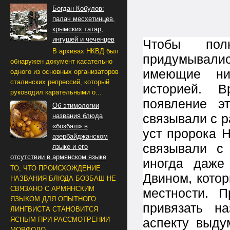
Богдан Кобулов:
палач месхетинцев,
крымских татар,
ингушей и чеченцев
Чтобы пол
В архивах НКВД был
придумывалис
обнаружен документ касательно
имеющие ни
одного из основных организаторов
сталинских репрессий, который
историей. В
руководил карательными о...
появление э
Об этимологии
связывали с 
названия блюда
«бозбаш» в
уст пророка Н
азербайджанском
связывали с
языке и его
отсутствии в армянском языке
иногда даже
ТО, ЧТО ПРОИСХОЖДЕНИЕ
Двином, кото
НАЗВАНИЯ БЛЮДА БОЗБАШ НЕ
СВЯЗАНО С АРМЯНСКИМ
местности. 
ЯЗЫКОМ ДЛЯ ОПЫТНОГО
привязать н
ЛИНГВИСТА СТАНОВИТСЯ
аспекту выду
ЯСНЫМ ПРИ РАССМОТРЕНИИ
МОРФОЛО...