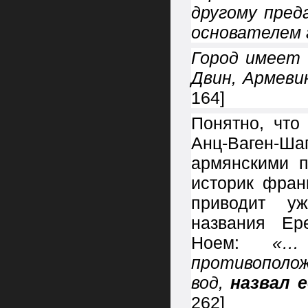
другому пред
основателем 
Город имеет 
Двин, Армеви
164]
Понятно, что
Анц-Ваген-Ша
армянскими п
историк фран
приводит у
названия Ер
Ноем:
«…
противополо
вод,
назвал 
262]