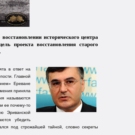
 восстановлении исторического центра
цель проекта восстановления старого
.
ята в ответ на
пости. Главной
внем» Ереване
рмения приняла
ния называются
ли ее почему-то
ию Эриванской
аются убедить
жался под строжайшей тайной, словно секреты