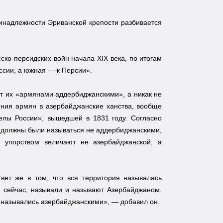
ринадлежности Эриванской крепости разбивается
ко-персидских войн начала XIX века, по итогам
ссии, а южная — к Персии».
т их «армянами аддербиджанскими», а никак не
ения армян в азербайджанские ханства, вообще
елы России», вышедшей в 1831 году. Согласно
е должны были называться не аддербиджанскими,
 упорством величают не азербайджанской, а
ет же в том, что вся территория называлась
и сейчас, называли и называют Азербайджаном.
й назывались азербайджанскими», — добавил он.