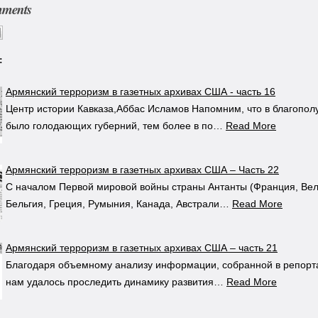
mments
:
Армянский терроризм в газетных архивах США - часть 16
Центр истории Кавказа,Аббас Исламов Напомним, что в благопол
было голодающих губерний, тем более в по…
Read More
Армянский терроризм в газетных архивах США – Часть 22
С началом Первой мировой войны страны Антанты (Франция, Вели
Бельгия, Греция, Румыния, Канада, Австрали…
Read More
Армянский терроризм в газетных архивах США – часть 21
Благодаря объемному анализу информации, собранной в репорта
нам удалось проследить динамику развития…
Read More