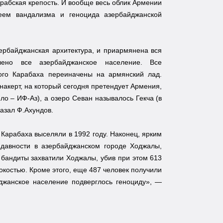
арабская крепость. И вообще весь облик Армении
еем вандализма и геноцида азербайджанской
ербайджанская архитектура, и приармянена вся
елено все азербайджанское население. Все
ого Карабаха переиначены на армянский лад.
накерт, на который сегодня претендует Армения,
ло – ИФ-Аз), а озеро Севан называлось Гекча (в
казал Ф.Ахундов.
 Карабаха выселяли в 1992 году. Наконец, ярким
 давности в азербайджанском городе Ходжалы,
 бандиты захватили Ходжалы, убив при этом 613
окостью. Кроме этого, еще 487 человек получили
йджанское население подверглось геноциду», —