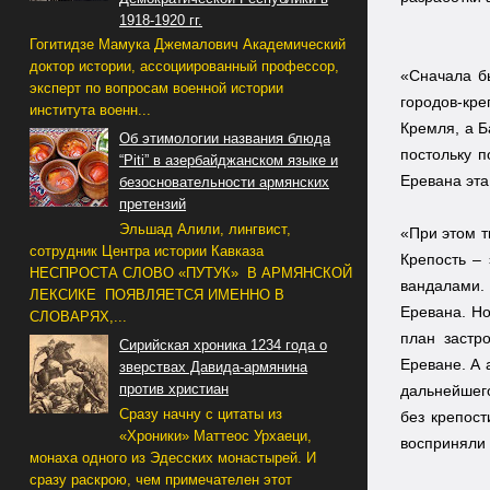
1918-1920 гг.
Гогитидзе Мамука Джемалович Академический
доктор истории, ассоциированный профессор,
«Сначала бы
эксперт по вопросам военной истории
городов-кре
института военн...
Кремля, а Б
Об этимологии названия блюда
постольку п
“Piti” в азербайджанском языке и
Еревана эта
безосновательности армянских
претензий
Эльшад Алили, лингвист,
«При этом т
сотрудник Центра истории Кавказа
Крепость – 
НЕСПРОСТА СЛОВО «ПУТУК» В АРМЯНСКОЙ
вандалами.
ЛЕКСИКЕ ПОЯВЛЯЕТСЯ ИМЕННО В
Еревана. Но
СЛОВАРЯХ,...
план застр
Сирийская хроника 1234 года о
Ереване. А 
зверствах Давида-армянина
против христиан
дальнейшего
Сразу начну с цитаты из
без крепос
«Хроники» Маттеос Урхаеци,
восприняли 
монаха одного из Эдесских монастырей. И
сразу раскрою, чем примечателен этот