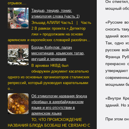
Он отметил,
отрывок....
мощный обо
Тандыр, тендир, тонир:
этимология слова (часть 1)
«Русские во
Эльшад АЛИЛИ Часть1 | Часть
2 В рамках проекта « Детектор
сносить так
лжи » продолжаем на основе
зданий всег
армянских и европейских словарей разоблач...
Так, одно и
Богдан Кобулов: палач
русские вой
месхетинцев, крымских татар,
Франца Рубо
ингушей и чеченцев
прекрасно 
В архивах НКВД был
утверждают
обнаружен документ касательно
одного из основных организаторов сталинских
современны
репрессий, который руководил карательными
мощными бы
о...
Об этимологии названия блюда
«Внутри Кр
«бозбаш» в азербайджанском
зданий. Но 
языке и его отсутствии в
армянском языке
При этом он
ТО, ЧТО ПРОИСХОЖДЕНИЕ
НАЗВАНИЯ БЛЮДА БОЗБАШ НЕ СВЯЗАНО С