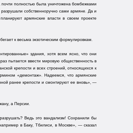
да почти полностью была уничтожена бомбежками
го разрушали собственноручно сами армяне. Да и
 планируют армянские власти в своем проекте
ибегает к весьма экзотическим формулировкам.
онтированные» здания, хотя всем ясно, что они
 раз пытается ввести мировую общественность в
нской крепости и всех строений, относящихся к
ермином «демонтаж». Надеемся, что армянские
ной ранее крепости и смонтируют ее вновь», —
ану, а Персии.
 разрушать? Ведь это вандализм! Сохранили бы
 например в Баку, Тбилиси, в Москве», — сказал