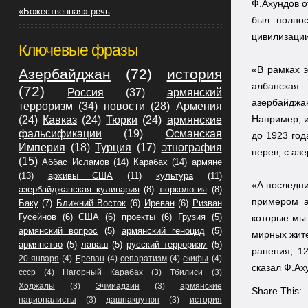
Ф.Ахундов о
«Божественная» речь
был полнос
цивилизации
Ключевые фразы
«В рамках э
Азербайджан
(72)
история
албанская
(72)
Россия
(37)
армянский
азербайджа
терроризм
(34)
новости
(28)
Армения
Например, и
(24)
Кавказ
(24)
Тюрки
(24)
армянские
фальсификации
(19)
Османская
до 1923 год
Империя
(18)
Турция
(17)
этнография
перев, с аз
(15)
Аббас Исламов
(14)
Карабах
(14)
армяне
(13)
архивы США
(11)
культура
(11)
«А последни
азербайджанская кулинария
(8)
тюркология
(8)
примером а
Баку
(7)
Ближний Восток
(6)
Иреван
(6)
Ризван
Гусейнов
(6)
США
(6)
проекты
(6)
Грузия
(5)
которые мы 
армянский вопрос
(5)
армянский геноцид
(5)
мирных жите
армянство
(5)
лаваш
(5)
русский терроризм
(5)
ранения, 1
20 января
(4)
Ереван
(4)
сепаратизм
(4)
скифы
(4)
сказал Ф.Ах
ссср
(4)
Нагорный Карабах
(3)
Тбилиси
(3)
Ходжалы
(3)
Эчмиадзин
(3)
армянские
Share This:
националисты
(3)
дашнакцутюн
(3)
история