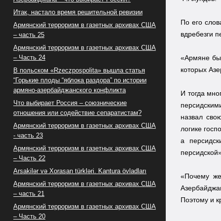
Итак, настало время решительной ревизии
По его слов
Армянский терроризм в газетных архивах США
вдребезги п
– часть 25
Армянский терроризм в газетных архивах США
– Часть 24
«Армяне был
которых Азе
В польском «Rzeczpospolita» вышла статья
“Горькие плоды “яблока раздора” по истории
армяно-азербайджанского конфликта
И тогда мно
Что выбирает Россия – союзнические
персидскими
отношения или содействие сепаратистам?
назвал сво
Армянский терроризм в газетных архивах США
логике госп
- часть 23
а персидск
Армянский терроризм в газетных архивах США
персидской»
– Часть 22
Arsakilər və Xorasan türkləri. Kantura övladları
«Почему же
Армянский терроризм в газетных архивах США
Азербайджан
– часть 21
Поэтому и к
Армянский терроризм в газетных архивах США
– Часть 20