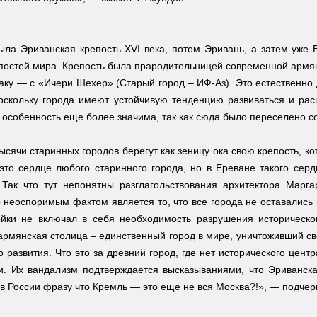
ла Эриванская крепость XVI века, потом Эривань, а затем уже 
постей мира. Крепость была прародительницей современной армянс
аку — с «Ичери Шехер» (Старый город – ИФ-Аз). Это естественно 
оскольку города имеют устойчивую тенденцию развиваться и рас
 особенность еще более значима, так как сюда было переселено с
ысячи старинных городов берегут как зеницу ока свою крепость, к
это сердце любого старинного города, но в Ереване такого сер
 Так что тут непонятны разглагольствования архитектора Марга
 неоспоримым фактом является то, что все города не оставались 
ойки не включал в себя необходимость разрушения историческог
армянская столица – единственный город в мире, уничтоживший с
 развития. Что это за древний город, где нет исторического цент
ти. Их вандализм подтверждается высказываниями, что Эриванск
в России фразу что Кремль — это еще не вся Москва?!», — подчер