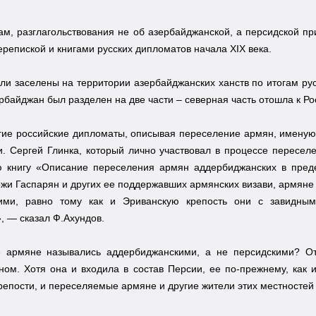
ам, разглагольствования не об азербайджанской, а персидской п
ерепиской и книгами русских дипломатов начала XIX века.
и заселены на территории азербайджанских ханств по итогам русс
рбайджан был разделен на две части – северная часть отошла к Ро
гие российские дипломаты, описывая переселение армян, именую
. Сергей Глинка, который лично участвовал в процессе пересел
ю книгу «Описание переселения армян аддербиджанских в пред
ожи Гаспарян и других ее поддержавших армянских визави, армян
ими, равно тому как и Эриванскую крепость они с завидным
, — сказал Ф.Ахундов.
 армяне назывались аддербиджанскими, а не персидскими? Отв
ом. Хотя она и входила в состав Персии, ее по-прежнему, как 
репости, и переселяемые армяне и другие жители этих местносте