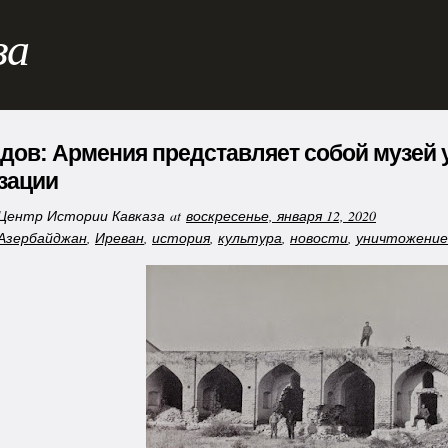
за
дов: Армения представляет собой музей
зации
Центр Истории Кавказа
at
воскресенье, января 12, 2020
Азербайджан
,
Иреван
,
история
,
культура
,
новости
,
уничтожение