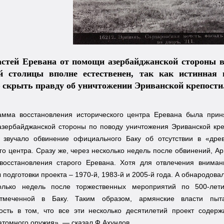
астей Еревана от помощи азербайджанской стороны в
й столицы вполне естественен, так как истинная 
 скрыть правду об уничтожении Эриванской крепости
амма восстановления исторического центра Еревана была прин
азербайджанской стороны по поводу уничтожения Эриванской кре
 звучало обвинение официального Баку об отсутствии в «дре
го центра. Сразу же, через несколько недель после обвинений, А
восстановления старого Еревана. Хотя для отвлечения внима
 подготовки проекта – 1970-й, 1983-й и 2005-й года. А обнародова
олько недель после торжественных мероприятий по 500-лет
отмеченной в Баку. Таким образом, армянские власти пыт
ость в том, что все эти несколько десятилетий проект содер
атомного оружия», — сказал Ф.Ахундов