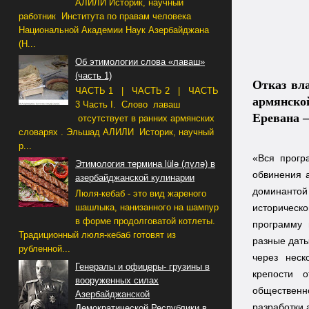
АЛИЛИ Историк, научный
работник Института по правам человека
Национальной Академии Наук Азербайджана
(Н...
Об этимологии слова «лаваш»
(часть 1)
Отказ вл
ЧАСТЬ 1 | ЧАСТЬ 2 | ЧАСТЬ
армянско
3 Часть I. Слово лаваш
Еревана –
отсутствует в ранних армянских
словарях . Эльшад АЛИЛИ Историк, научный
р...
«Вся прогр
Этимология термина lülə (лүлә) в
обвинения 
азербайджанской кулинарии
доминантой
Люля-кебаб - это вид жареного
шашлыка, нанизанного на шампур
историческо
в форме продолговатой котлеты.
программу 
Традиционный люля-кебаб готовят из
разные даты
рубленной...
через неск
Генералы и офицеры- грузины в
крепости 
вооруженных силах
общественн
Азербайджанской
разработки 
Демократической Республики в