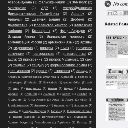
No co
Азербайджана
(3)
фальсификации
(3)
366 полк
(2)
Azərbaycan
(2)
АДР
(2)
Азербайджанская
Демократическая Республика
(2)
Арпа-су
(2)
Арпачай
(2)
Девичья Башня
(2)
Дербент
(2)
Related Posts
Джавахетия
(2)
Иреванское ханство
(2)
Кавказская
Албания
(2)
Ксенофонт
(2)
Фуад Ахундов
(2)
Эльшад Алили
(2)
Эриванская крепость
(2)
арменизация России
(2)
армянский язык
(2)
архивы
(2)
видеоархив
(2)
гаргары
(2)
гнчак
(2)
греческие
источники
(2)
григориансто
(2)
детектор лжи
(2)
дудук
(2)
присвоение
(2)
пророк Мухаммед
(2)
саки
(2)
тандыр
(2)
тендир
(2)
формирование армян
(2)
христианство
(2)
церкви
(2)
этногенез
(2)
Albaniya
(1)
Arpasu
(1)
Encyclopaedia Britannica
(1)
Qarabağ
(1)
bozbaş
(1)
etimologiya
(1)
kilsələr
(1)
lülə-kabab
(1)
qədim türklər
(1)
tarix
(1)
vəng
(1)
Агафангел
(1)
Агванк
(1)
Агдам
(1)
Азыхское
ущелье
(1)
Албания
(1)
Америка
(1)
Анаит
(1)
Англия
(1)
Андраник
(1)
Анна Акопян
(1)
Араз
(1)
Аракс
(1)
Аран
(1)
Ариф Керимов
(1)
Артемида
(1)
Аршакиды
(1)
Ахалцихе
(1)
Байрон
(1)
Богдан Кобулов
(1)
Бюзанд
(1)
В поисках Солнца
(1)
Васиф Бабаев
(1)
Великобритания
(1)
Гандзасар
(1)
Гарегин Нжде
(1)
Гиперборея
(1)
Горбачев
(1)
Гюнзар
(1)