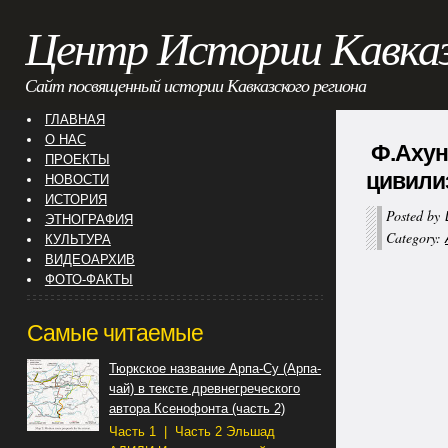
Центр Истории Кавка
Сайт посвященный истории Кавказского региона
ГЛАВНАЯ
О НАС
Ф.Ахун
ПРОЕКТЫ
цивили
НОВОСТИ
ИСТОРИЯ
Posted by
ЭТНОГРАФИЯ
Category:
КУЛЬТУРА
ВИДЕОАРХИВ
ФОТО-ФАКТЫ
Самые читаемые
Тюркское название Арпа-Су (Арпа-
чай) в тексте древнегреческого
автора Ксенофонта (часть 2)
Часть 1 | Часть 2 Эльшад