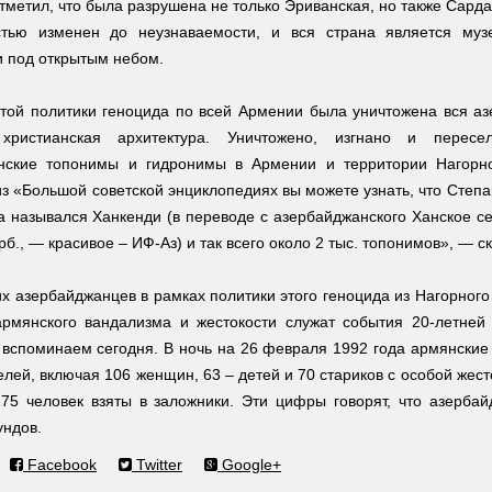
тметил, что была разрушена не только Эриванская, но также Сард
тью изменен до неузнаваемости, и вся страна является муз
 под открытым небом.
той политики геноцида по всей Армении была уничтожена вся аз
 христианская архитектура. Уничтожено, изгнано и перес
нские топонимы и гидронимы в Армении и территории Нагорн
з «Большой советской энциклопедиях вы можете узнать, что Степа
а назывался Ханкенди (в переводе с азербайджанского Ханское се
ерб., — красивое – ИФ-Аз) и так всего около 2 тыс. топонимов», — с
х азербайджанцев в рамках политики этого геноцида из Нагорного
рмянского вандализма и жестокости служат события 20-летней
вспоминаем сегодня. В ночь на 26 февраля 1992 года армянские
лей, включая 106 женщин, 63 – детей и 70 стариков с особой жест
275 человек взяты в заложники. Эти цифры говорят, что азерба
ундов.
Facebook
Twitter
Google+