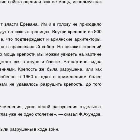
ские войска оценили всю ее мощь, используя как
ют власти Еревана. Им и в голову не приходило
дут на южных границах. Внутри крепости из 800
а, что подтверждают и армянские архитекторы.
на в православный собор. Но никаких строений
сю мощь крепости мы можем увидеть на картине
дстает вся в ажуре и блеске. На картине видна
ениями. Крепость же была разрушена, или как
особенно в 1960-х годах с применением более
ам не удавалось разрушить крепость, до того
изменения, даже ценой разрушения отдельных
глаз уже не одно столетие», — сказал Ф.Ахундов.
были разрушены в ходе войн.