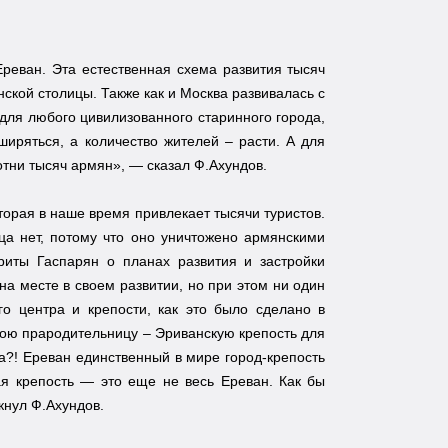
Ереван. Эта естественная схема развития тысяч
кой столицы. Также как и Москва развивалась с
для любого цивилизованного старинного города,
ширяться, а количество жителей – расти. А для
отни тысяч армян», — сказал Ф.Ахундов.
оторая в наше время привлекает тысячи туристов.
дца нет, потому что оно уничтожено армянскими
риты Гаспарян о планах развития и застройки
на месте в своем развитии, но при этом ни один
о центра и крепости, как это было сделано в
вою прародительницу – Эриванскую крепость для
ра?! Ереван единственный в мире город-крепость
ая крепость — это еще не весь Ереван. Как бы
кнул Ф.Ахундов.