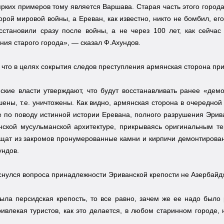
рких примеров тому является Варшава. Старая часть этого горо
орой мировой войны, а Ереван, как известно, никто не бомбил, е
сстановили сразу после войны, а не через 100 лет, как сейчас
ния старого города», — сказал Ф.Ахундов.
 что в целях сокрытия следов преступления армянская сторона пр
ские власти утверждают, что будут восстанавливать ранее «дем
ены, т.е. уничтожены. Как видно, армянская сторона в очередной
 по поводу истинной истории Еревана, полного разрушения Эрива
нской мусульманской архитектуре, прикрываясь оригинальным т
щат из закромов пронумерованные камни и кирпичи демонтирован
ундов.
снулся вопроса принадлежности Эриванской крепости не Азербайдж
ыла персидская крепость, то все равно, зачем же ее надо было
ривлекая туристов, как это делается, в любом старинном городе,