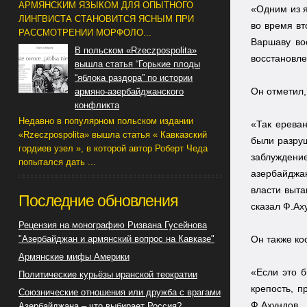
АРМЯНСКИМ ЯЗЫКОМ ДЛЯ ОПЫТНОГО
«Одним из я
ЛИНГВИСТА СТАНОВИТСЯ ЯСНЫМ ПРИ
во время вт
РАССМОТРЕНИИ МОРФОЛО...
Варшаву во
В польском «Rzeczpospolita»
восстановле
вышла статья “Горькие плоды
“яблока раздора” по истории
Он отметил,
армяно-азербайджанского
конфликта
Недавно в популярном польском издании
«Так ереван
«Rzeczpospolita» вышла статья « Кавказский
были разруш
гордиев узел », в которой автор Роберт Чеда
заблуждение
попытался дать ...
азербайджа
власти выта
Последние обновления
сказал Ф.Ах
Рецензия на монографию Ризвана Гусейнова
"Азербайджан и армянский вопрос на Кавказе"
Он также ко
Армянские мифы Америки
«Если это б
Политические курьёзы иранской теократии
крепость, п
Союзнические отношения или дружба с врагами
Ф.Ахундов.
Азербайджана – что выбирает Россия?