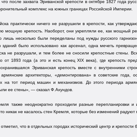
 что после захвата Эриванской крепости в октябре 1827 года рус
ронительный комплекс на южных границах Российской Империи.
йска практически ничего не разрушили в крепости, как утвержда
ую мощную крепость. Наоборот, они укрепляли ее, как мощный ре
о лишь несколько были переделаны под нужды русского гарнизон
з зданий было использовано как арсенал, одна мечеть превраще
ска не разрушали, и тем более не сносили крепостные стены. В
 от 1893 года (а это и есть конец XIX века), где крепость пре
сохранившаяся Эриванская крепость вместе с внутренними стро
 армянские архитекторы, «демонтирована» в советские года, 
х на тот период машин и механизмов. До этого периода армян
ли ее стены», — сказал Ф.Ахундов.
емля также неоднократно проходили разные перепланировки и 
это никак не касалось стен Кремля, которые без изменений радуют 
 отметил, что в отдельных городах исторический центр и крепости 