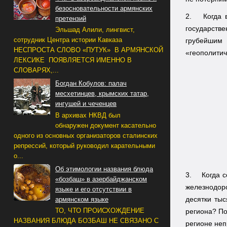
безосновательности армянских
2.
Когда 
претензий
государств
Эльшад Алили, лингвист,
сотрудник Центра истории Кавказа
грубейшим
НЕСПРОСТА СЛОВО «ПУТУК» В АРМЯНСКОЙ
«геополитич
ЛЕКСИКЕ ПОЯВЛЯЕТСЯ ИМЕННО В
СЛОВАРЯХ,...
Богдан Кобулов: палач
месхетинцев, крымских татар,
ингушей и чеченцев
В архивах НКВД был
обнаружен документ касательно
одного из основных организаторов сталинских
репрессий, который руководил карательными
о...
Об этимологии названия блюда
3.
Когда 
«бозбаш» в азербайджанском
железнодор
языке и его отсутствии в
десятки тыс
армянском языке
ТО, ЧТО ПРОИСХОЖДЕНИЕ
региона? По
НАЗВАНИЯ БЛЮДА БОЗБАШ НЕ СВЯЗАНО С
регионе не