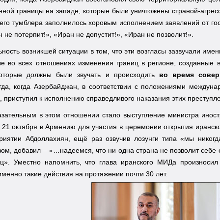
нной границы на западе, которые были уничтожены страной-агре
го тумблера заполнилось хоровым исполнением заявлений от гос
 не потерпит!», «Иран не допустит!», «Иран не позволит!».
ность возникшей ситуации в том, что эти возгласы зазвучали имен
е во всех отношениях изменения границ в регионе, созданные в
которые должны были звучать и происходить
во время совер
гда, когда Азербайджан, в соответствии с положениями междуна
, приступил к исполнению справедливого наказания этих преступл
азательным в этом отношении стало выступление министра инос
21 октября в Армению для участия в церемонии открытия иранског
риятии Абдоллахиян, ещё раз озвучив лозунги типа «мы никогд
зом, добавил – «…надеемся, что ни одна страна не позволит себе
иц». Уместно напомнить, что глава иранского МИДа произносил 
менно такие действия на протяжении почти 30 лет.