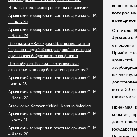
внешнеполит
Итак, настало время решительной ревизии
которое на
Армянский терроризм в газетных архивах США
военщиной
– часть 25
Армянский терроризм в газетных архивах США
С начала 9
– Часть 24
Армении и 
В польском «Rzeczpospolita» вышла статья
отношении 
“Горькие плоды “яблока раздора” по истории
Причём, это
армяно-азербайджанского конфликта
армянской
Что выбирает Россия – союзнические
азербайджан
отношения или содействие сепаратистам?
не заикнул
Армянский терроризм в газетных архивах США
долготерпен
- часть 23
почти 30 ле
Армянский терроризм в газетных архивах США
громкими за
– Часть 22
Arsakilər və Xorasan türkləri. Kantura övladları
Принимая к
Армянский терроризм в газетных архивах США
события, п
– часть 21
долготерпе
Армянский терроризм в газетных архивах США
государстве
– Часть 20
Поэтому сег