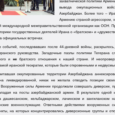
захватнической политики Армен
вывода оккупационных войс
Азербайджан. Более того – И
Армению страной-агрессором, х
й международной межправительственной организации как ООН. Пр
торики государственных деятелей Ирана о «братском» и «дружест
на официальных встречах.
е событий, последовавших после 44-дневной войны, раскрылось,
иранского руководства. Загадочные пазлы политики Тегерана 
нного и
не
братского отношения к нашей стране. И неопровер
самой иранской теократии, которые были откровенными и недвусм
читавшая оккупированные территории Азербайджана аннексиров
на ликвидированной, никак не желала отводить позиции свои
. Вооруженные силы Армении продолжали совершать диверсии, п
ападая на посты азербайджанской армии. В результате одной и
а дашкесанском, кельбаджарском, лачинском и зангиланском н
нские военнослужащие. Ответными действиями вооруженных с
нкты, на которых концентрировались диверсионные группы и от