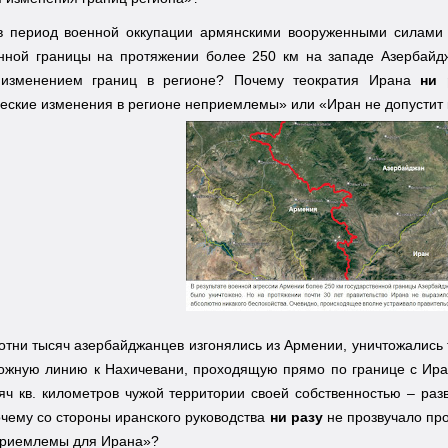
в период военной оккупации армянскими вооруженными силами 
енной границы на протяжении более 250 км на западе Азербайд
 изменением границ в регионе? Почему теократия Ирана
ни 
еские изменения в регионе неприемлемы» или «Иран не допустит
сотни тысяч азербайджанцев изгонялись из Армении, уничтожались
ожную линию к Нахичевани, проходящую прямо по границе с Иран
яч кв. километров чужой территории своей собственностью – раз
чему со стороны иранского руководства
ни разу
не прозвучало про
приемлемы для Ирана»?