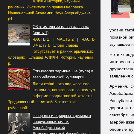
АЛИЛИ Историк, научный
работник Института по правам человека
Национальной Академии Наук Азербайджана
(Н...
Об этимологии слова «лаваш»
уровне тако
(часть 1)
показной ри
ЧАСТЬ 1 | ЧАСТЬ 2 | ЧАСТЬ
звучавшей 
3 Часть I. Слово лаваш
отсутствует в ранних армянских
Но в черед
словарях . Эльшад АЛИЛИ Историк, научный
интересов 
р...
дружестве
Этимология термина lülə (лүлә) в
заявления 
азербайджанской кулинарии
Люля-кебаб - это вид жареного
Армения, с
шашлыка, нанизанного на шампур
Азербайджа
в форме продолговатой котлеты.
Республики
Традиционный люля-кебаб готовят из
дороги и н
рубленной...
сентября н
Генералы и офицеры- грузины в
вооруженных силах
азербайджа
Азербайджанской
опорные пу
Демократической Республики в