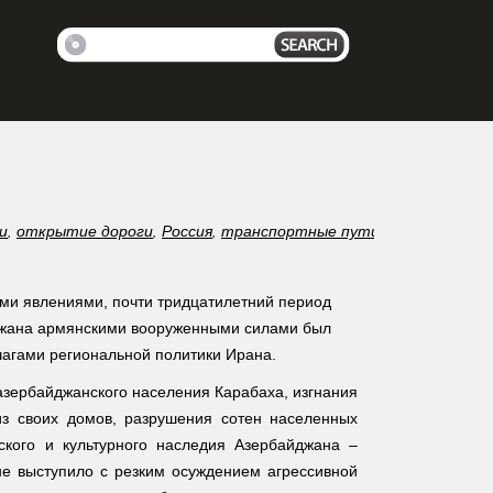
и
,
открытие дороги
,
Россия
,
транспортные пути
,
ми явлениями, почти тридцатилетний период
джана армянскими вооруженными силами был
шагами региональной политики Ирана.
азербайджанского населения Карабаха, изгнания
з своих домов, разрушения сотен населенных
еского и культурного наследия Азербайджана –
не выступило с резким осуждением агрессивной