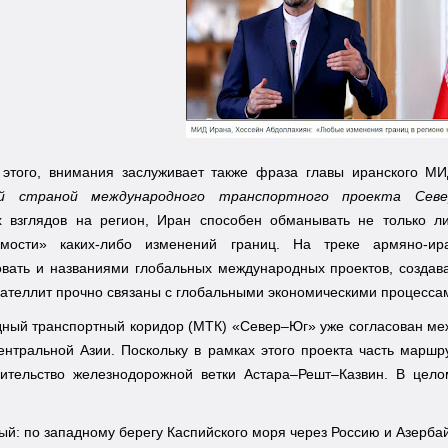
этого, внимания заслуживает также фраза главы иранского МИ
й страной международного транспортного проекта Сев
х взглядов на регион, Иран способен обманывать не только 
емости» каких-либо изменений границ. На треке армяно-ир
вать и названиями глобальных международных проектов, создава
сателлит прочно связаны с глобальными экономическими процесс
ный транспортный коридор (МТК) «Север–Юг» уже согласован меж
нтральной Азии. Поскольку в рамках этого проекта часть маршр
оительство железнодорожной ветки Астара–Решт–Казвин. В цел
ый: по западному берегу Каспийского моря через Россию и Азерб