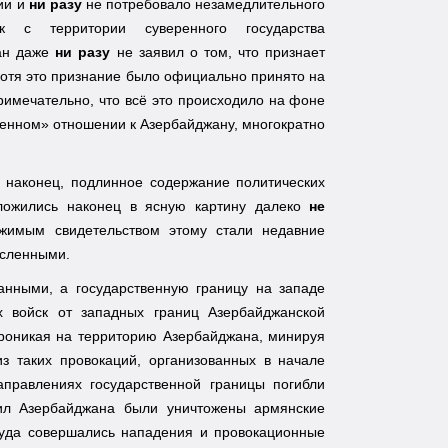
ии и
ни разу
не потребовало незамедлительного
к с территории суверенного государства
ран даже
ни разу
не заявил о том, что признает
отя это признание было официально принято на
имечательно, что всё это происходило на фоне
венном» отношении к Азербайджану, многократно
 наконец, подлинное содержание политических
сложились наконец в ясную картину далеко
не
жимым свидетельством этому стали недавние
ысленными.
анными, а государственную границу на западе
х войск от западных границ Азербайджанской
роникая на территорию Азербайджана, минируя
з таких провокаций, организованных в начале
аправлениях государственной границы погибли
ил Азербайджана были уничтожены армянские
куда совершались нападения и провокационные