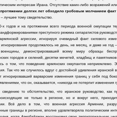
ическим интересам Ирана. Отсутствие каких-либо возражений или 
 протяжении долгих лет обходило гробовым молчанием факт 
– лучшее тому свидетельство.
0-х годов и на протяжении всего периода военной оккупации 
бандформированиями преступного режима сепаратистов руководст
армянской агрессии, игнорируя очевидный факт силового изме
 игнорирование продолжалось не день, не месяц, и даже не год 
 военщины, демонстрировавшей всему миру образцы беспре
ских городов и селений, десятки мечетей, кладбищ и памятников
ись о том, что поведение армянских оккупантов неприемлемо. Э
ия. Так что же случилось вдруг с достойной удивления иранско
т игнорировавший варварские изменения границ у себя под боко
явлениями, что он, оказывается, «никогда не потерпит изменения 
 сведению то обстоятельство, что иранское руководство, как 
роисходящие не только в регионе, но и вокруг него, приходи
нии. Всё дело в том, что военная агрессия Армении, разр
нные границы в регионе, вполне удовлетворяла политическим ин
одня, когда Азербайджан восстановил свою территориальную цел