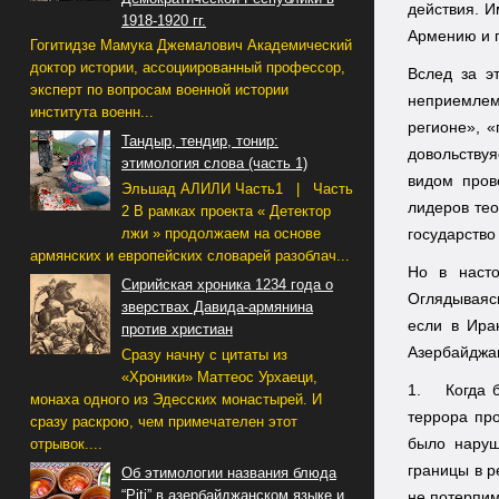
действия. И
1918-1920 гг.
Армению и п
Гогитидзе Мамука Джемалович Академический
доктор истории, ассоциированный профессор,
Вслед за э
эксперт по вопросам военной истории
неприемлем
института военн...
регионе», 
Тандыр, тендир, тонир:
довольству
этимология слова (часть 1)
видом пров
Эльшад АЛИЛИ Часть1 | Часть
лидеров тео
2 В рамках проекта « Детектор
лжи » продолжаем на основе
государство
армянских и европейских словарей разоблач...
Но в насто
Сирийская хроника 1234 года о
Оглядываясь
зверствах Давида-армянина
если в Ира
против христиан
Азербайджан
Сразу начну с цитаты из
«Хроники» Маттеос Урхаеци,
1.
Когда 
монаха одного из Эдесских монастырей. И
террора про
сразу раскрою, чем примечателен этот
было наруш
отрывок....
границы в р
Об этимологии названия блюда
“Piti” в азербайджанском языке и
не потерпим