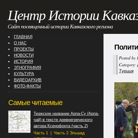
Центр Истории Кавка
Сайт посвященный истории Кавказского региона
ГЛАВНАЯ
О НАС
Полити
ПРОЕКТЫ
НОВОСТИ
Posted by
ИСТОРИЯ
Category:
ЭТНОГРАФИЯ
Турция
КУЛЬТУРА
ВИДЕОАРХИВ
ФОТО-ФАКТЫ
Самые читаемые
Тюркское название Арпа-Су (Арпа-
чай) в тексте древнегреческого
автора Ксенофонта (часть 2)
Часть 1 | Часть 2 Эльшад