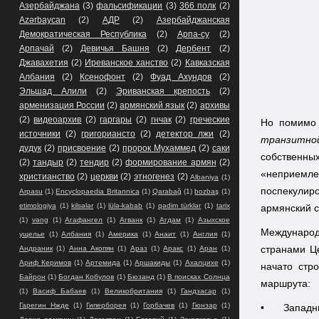
Азербайджана
(3)
фальсификации
(3)
366 полк
(2)
Azərbaycan
(2)
АДР
(2)
Азербайджанская
Демократическая Республика
(2)
Арпа-су
(2)
Арпачай
(2)
Девичья Башня
(2)
Дербент
(2)
Джавахетия
(2)
Иреванское ханство
(2)
Кавказская
Албания
(2)
Ксенофонт
(2)
Фуад Ахундов
(2)
Эльшад Алили
(2)
Эриванская крепость
(2)
арменизация России
(2)
армянский язык
(2)
архивы
(2)
видеоархив
(2)
гаргары
(2)
гнчак
(2)
греческие
Но помимо 
источники
(2)
григориансто
(2)
детектор лжи
(2)
транзитно
дудук
(2)
присвоение
(2)
пророк Мухаммед
(2)
саки
собственны
(2)
тандыр
(2)
тендир
(2)
формирование армян
(2)
«неприемл
христианство
(2)
церкви
(2)
этногенез
(2)
Albaniya
(1)
поспекулиро
Arpasu
(1)
Encyclopaedia Britannica
(1)
Qarabağ
(1)
bozbaş
(1)
etimologiya
(1)
kilsələr
(1)
lülə-kabab
(1)
qədim türklər
(1)
tarix
армянский 
(1)
vəng
(1)
Агафангел
(1)
Агванк
(1)
Агдам
(1)
Азыхское
Международ
ущелье
(1)
Албания
(1)
Америка
(1)
Анаит
(1)
Англия
(1)
странами Це
Андраник
(1)
Анна Акопян
(1)
Араз
(1)
Аракс
(1)
Аран
(1)
Ариф Керимов
(1)
Артемида
(1)
Аршакиды
(1)
Ахалцихе
(1)
начато стр
Байрон
(1)
Богдан Кобулов
(1)
Бюзанд
(1)
В поисках Солнца
маршрута:
(1)
Васиф Бабаев
(1)
Великобритания
(1)
Гандзасар
(1)
Гарегин Нжде
(1)
Гиперборея
(1)
Горбачев
(1)
Гюнзар
(1)
•
Западн