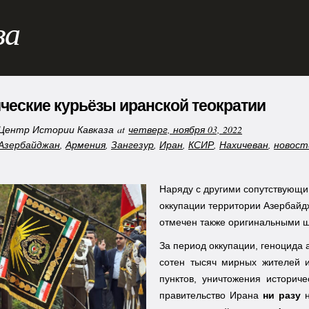
за
ческие курьёзы иранской теократии
Центр Истории Кавказа
at
четверг, ноября 03, 2022
Азербайджан
,
Армения
,
Зангезур
,
Иран
,
КСИР
,
Нахичеван
,
новост
Наряду с другими сопутствующи
оккупации территории Азербай
отмечен также оригинальными 
За период оккупации, геноцида 
сотен тысяч мирных жителей и
пунктов, уничтожения историч
правительство Ирана
ни разу