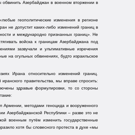
бы обвинить Азербайджан в военном вторжении в
 «любые геополитические изменения в регионе
ан не допустит каких-либо изменений границ в
тности и международно признанных границ». Не
стягивать войска к границам Азербайджана под
ениями зазвучали и ультимативные изречения
ные на огульных обвинениях, будто израильское
иях Ирана относительно изменений границ.
 иранского правительства, мы вправе спросить:
лючены здравые формулировки, то со стороны
такие:
л Армении, методами геноцида и вооруженного
рии Азербайджанской Республики – разве это не
кой военным путём изменить государственные
разило хотя бы словесного протеста в духе «мы