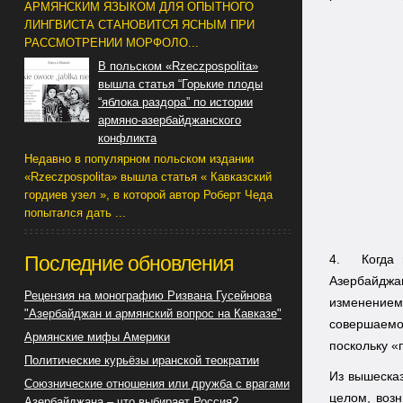
АРМЯНСКИМ ЯЗЫКОМ ДЛЯ ОПЫТНОГО
ЛИНГВИСТА СТАНОВИТСЯ ЯСНЫМ ПРИ
РАССМОТРЕНИИ МОРФОЛО...
В польском «Rzeczpospolita»
вышла статья “Горькие плоды
“яблока раздора” по истории
армяно-азербайджанского
конфликта
Недавно в популярном польском издании
«Rzeczpospolita» вышла статья « Кавказский
гордиев узел », в которой автор Роберт Чеда
попытался дать ...
Последние обновления
4.
Когда
Азербайджа
Рецензия на монографию Ризвана Гусейнова
изменением
"Азербайджан и армянский вопрос на Кавказе"
совершаемо
Армянские мифы Америки
поскольку «
Политические курьёзы иранской теократии
Из вышесказ
Союзнические отношения или дружба с врагами
целом, воз
Азербайджана – что выбирает Россия?