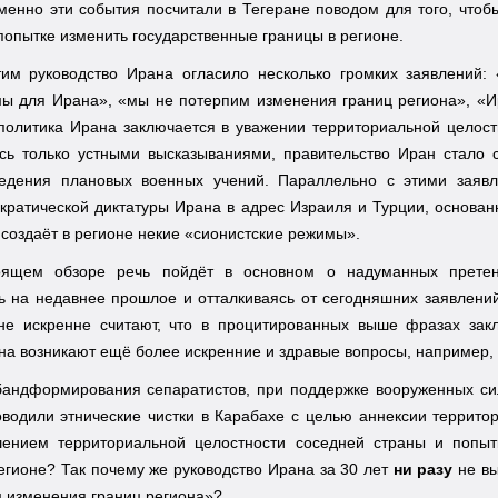
менно эти события посчитали в Тегеране поводом для того, что
опытке изменить государственные границы в регионе.
тим руководство Ирана огласило несколько громких заявлений:
ы для Ирана», «мы не потерпим изменения границ региона», «Ир
«политика Ирана заключается в уважении территориальной целос
ясь только устными высказываниями, правительство Иран стало 
едения плановых военных учений. Параллельно с этими заявл
кратической диктатуры Ирана в адрес Израиля и Турции, основан
 создаёт в регионе некие «сионистские режимы».
ящем обзоре речь пойдёт в основном о надуманных претенз
 на недавнее прошлое и отталкиваясь от сегодняшних заявлений
не искренне считают, что в процитированных выше фразах зак
а возникают ещё более искренние и здравые вопросы, например, 
бандформирования сепаратистов, при поддержке вооруженных си
водили этнические чистки в Карабахе с целью аннексии террито
ением территориальной целостности соседней страны и попыт
егионе? Так почему же руководство Ирана за 30 лет
ни разу
не вы
 изменения границ региона»?