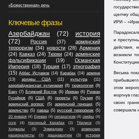
«Божественная» речь
государстве
щелчку обще
Ключевые фразы
ИРИ – «Иран
Азербайджан
(72)
история
Парадоксаль
и преступны
(72)
Россия
(37)
армянский
действия, 
терроризм
(34)
новости
(28)
Армения
(24)
Кавказ
(24)
Тюрки
(24)
армянские
возникли то
фальсификации
(19)
Османская
Конституции
Империя
(18)
Турция
(17)
этнография
(15)
Весьма пок
Аббас Исламов
(14)
Карабах
(14)
армяне
(13)
архивы США
(11)
культура
(11)
прибывшего 
азербайджанская кулинария
(8)
тюркология
(8)
этом мероп
Баку
(7)
Ближний Восток
(6)
Иреван
(6)
Ризван
моргнув гла
Гусейнов
(6)
США
(6)
проекты
(6)
Грузия
(5)
своих гран
армянский вопрос
(5)
армянский геноцид
(5)
совершала и
армянство
(5)
лаваш
(5)
русский терроризм
(5)
20 января
(4)
Ереван
(4)
сепаратизм
(4)
скифы
(4)
ссср
(4)
Нагорный Карабах
(3)
Тбилиси
(3)
Ходжалы
(3)
Эчмиадзин
(3)
армянские
националисты
(3)
дашнакцутюн
(3)
история