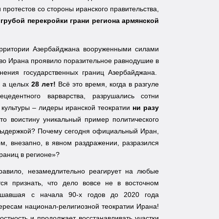
протестов со стороны иранского правительства,
грубой перекройки грани региона армянской
территории Азербайджана вооруженными силами
во Ирана проявило поразительное равнодушие в
нения государственных границ Азербайджана.
– а целых
28 лет!
Всё это время, когда в разгуле
цедентного варварства, разрушались сотни
 культуры – лидеры иранской теократии
ни разу
то воистину уникальный пример политического
й выдержкой? Почему сегодня официальный Иран,
м, внезапно, в явном раздражении, разразился
границ в регионе»?
правило, незамедлительно реагирует на любые
тся признать, что дело вовсе не в восточном
ушавшая с начала 90-х годов до 2020 года
тересам национал-религиозной теократии Ирана!
остность и продолжает восстанавливать участки