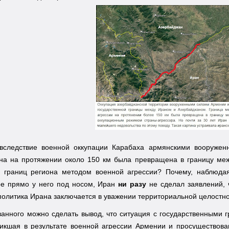
 вследствие военной оккупации Карабаха армянскими вооружен
на на протяжении около 150 км была превращена в границу меж
 границ региона методом военной агрессии? Почему, наблюдая
е прямо у него под носом, Иран
ни разу
не сделал заявлений, 
политика Ирана заключается в уважении территориальной целост
анного можно сделать вывод, что ситуация с государственными 
никшая в результате военной агрессии Армении и просуществова