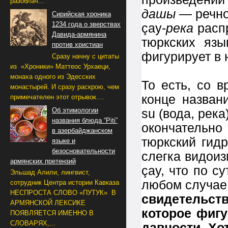
разоблач...
дашы
— речной
Сирийская хроника
1234 года о зверствах
çay-
река
распр
Давида-армянина
тюркских язы
против христиан
фигурирует в 
Сразу начну с цитаты
из «Хроники» Маттеос Урхаеци,
монаха одного из Эдесских
То есть, со в
монастырей. И сразу раскрою, чем
конце назван
примечателен этот отрывок....
Об этимологии
su (вода, река
названия блюда “Piti”
окончательно
в азербайджанском
тюркский гидр
языке и
безосновательности
слегка видои
армянских претензий
çay, что по с
Эльшад Алили, лингвист,
любом случа
сотрудник Центра истории Кавказа
НЕСПРОСТА СЛОВО «ПУТУК» В
свидетельс
АРМЯНСКОЙ ЛЕКСИКЕ
которое фигу
ПОЯВЛЯЕТСЯ ИМЕННО В
СЛОВАРЯХ,...
давности. Хо