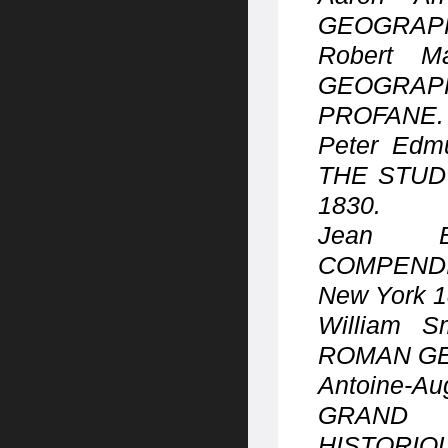
GEOGRAP
Robert 
GEOG
PROFANE
Peter Ed
THE STUD
1830.
Jean Ba
COMPENDI
New York 1
William 
ROMAN G
Antoine-Au
GRAND D
HISTORIQ