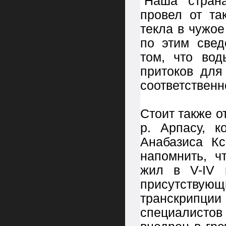
“Наша стран
провел от та
текла в чужое 
по этим свед
том, что вод
притоков дл
соответственн
Стоит также о
р. Арпасу, к
Анабазиса К
напомнить, ч
жил в V-IV в
присутству
транскрипции
специалисто