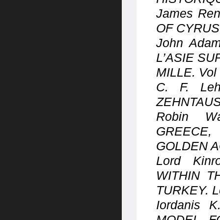
James Re
OF CYRUS
John Ada
L’ASIE SU
MILLE.
Vol
C. F. Le
ZEHNTAU
Robin Wa
GREECE,
GOLDEN A
Lord Kinr
WITHIN T
TURKEY.
L
Iordanis 
MODEL F