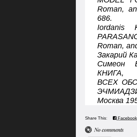
Roman, an
686.
Iordanis
PARASANG
Roman, and
Закарий К
Симеон 
КНИГА
ВСЕХ
ОБС
ЭЧМИАДЗ
Москва 195
Share This:
Facebook
No comments