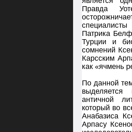
является од
Правда Уо
осторожнича
специалисты
Патрика Белф
Турции и би
сомнений Ксе
Карсcким Арп
как «ячмень ре
По данной те
выделяется 
античной ли
который во в
Анабазиса Кс
Арпасу Ксено