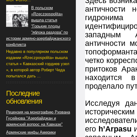
Здесь возник
античности 
В польском
«Rzeczpospolita»
гидро
вышла статья
идентифици
“Горькие плоды
“яблока раздора” по
западным Ар
истории армяно-азербайджанского
античности м
конфликта
топоформанта
Недавно в популярном польском
издании «Rzeczpospolita» вышла
четко корресп
статья « Кавказский гордиев узел
притоков Ара
», в которой автор Роберт Чеда
находится 
попытался дать ...
проделало пут
Последние
обновления
Исследуя да
историческ
Рецензия на монографию Ризвана
Гусейнова "Азербайджан и
исслед
армянский вопрос на Кавказе"
его
h’Arpasu
Армянские мифы Америки