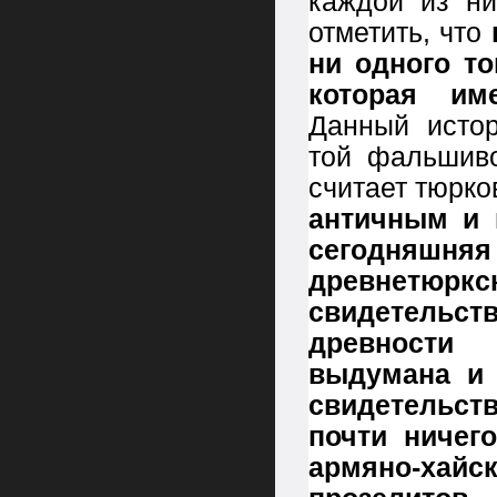
каждой из ни
отметить, что
ни одного то
которая им
Данный истор
той фальшиво
считает тюрк
античным и 
сегодняш
древнетю
свидетельс
древности 
выдумана и 
свидетельст
почти ничег
армяно-хайс