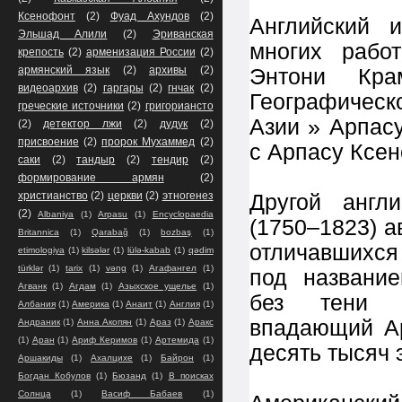
Ксенофонт
(2)
Фуад Ахундов
(2)
Английский и
Эльшад Алили
(2)
Эриванская
многих рабо
крепость
(2)
арменизация России
(2)
армянский язык
(2)
архивы
(2)
Энтони Кр
видеоархив
(2)
гаргары
(2)
гнчак
(2)
Географичес
греческие источники
(2)
григориансто
Азии » Арпас
(2)
детектор лжи
(2)
дудук
(2)
присвоение
(2)
пророк Мухаммед
(2)
с Арпасу Ксено
саки
(2)
тандыр
(2)
тендир
(2)
формирование армян
(2)
христианство
(2)
церкви
(2)
этногенез
Другой англ
(2)
Albaniya
(1)
Arpasu
(1)
Encyclopaedia
(1750–1823) а
Britannica
(1)
Qarabağ
(1)
bozbaş
(1)
отличавшихся
etimologiya
(1)
kilsələr
(1)
lülə-kabab
(1)
qədim
türklər
(1)
tarix
(1)
vəng
(1)
Агафангел
(1)
под названи
Агванк
(1)
Агдам
(1)
Азыхское ущелье
(1)
без тени с
Албания
(1)
Америка
(1)
Анаит
(1)
Англия
(1)
впадающий Ар
Андраник
(1)
Анна Акопян
(1)
Араз
(1)
Аракс
(1)
Аран
(1)
Ариф Керимов
(1)
Артемида
(1)
десять тысяч 
Аршакиды
(1)
Ахалцихе
(1)
Байрон
(1)
Богдан Кобулов
(1)
Бюзанд
(1)
В поисках
Солнца
(1)
Васиф Бабаев
(1)