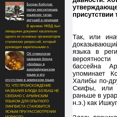
Богдан Кобулов:
утверждаю
палач месхетинцев,
присутствии 
крымских татар,
ингушей и чеченцев
В архивах НКВД был
обнаружен документ касательно
Так, или ин
одного из основных организаторов
сталинских репрессий, который
доказывающи
руководил карательными о...
языка в рег
Об этимологии
вероятност
названия блюда
«бозбаш» в
бассейна Ар
азербайджанском
упоминает К
языке и его
Халибы по-др
отсутствии в армянском языке
ТО, ЧТО ПРОИСХОЖДЕНИЕ
Скифы, или 
НАЗВАНИЯ БЛЮДА БОЗБАШ НЕ
раньше в урарт
СВЯЗАНО С АРМЯНСКИМ
н.э.) как Ишкуг
ЯЗЫКОМ ДЛЯ ОПЫТНОГО
ЛИНГВИСТА СТАНОВИТСЯ
ЯСНЫМ ПРИ РАССМОТРЕНИИ
МОРФОЛО...