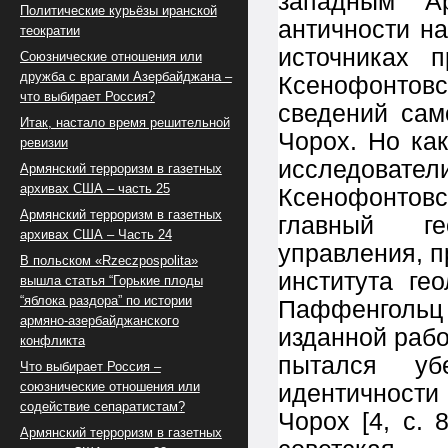
западным А
Политические курьёзы иранской
античности на
теократии
источниках 
Союзнические отношения или
дружба с врагами Азербайджана –
Ксенофонто
что выбирает Россия?
сведений сам
Итак, настало время решительной
Чорох. Но ка
ревизии
исследовате
Армянский терроризм в газетных
архивах США – часть 25
Ксенофонтовс
Армянский терроризм в газетных
главный ге
архивах США – Часть 24
управления, п
В польском «Rzeczpospolita»
института ге
вышла статья “Горькие плоды
“яблока раздора” по истории
Паффенгольц
армяно-азербайджанского
изданной рабо
конфликта
пытался у
Что выбирает Россия –
союзнические отношения или
идентичности
содействие сепаратистам?
Чорох [4, с.
Армянский терроризм в газетных