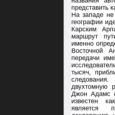
названия авт
представить к
На западе не
географии ид
Карским Арп
маршрут пут
именно опред
Восточной А
передачи име
исследовател
тысяч, прибл
следования.
двухтомную 
Джон Адамс (
известен ка
является п