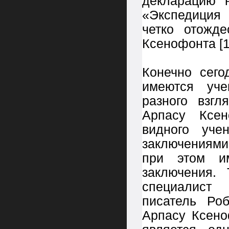
декларацию 
«Экспедиция
четко отожд
Ксенофонта [13
Конечно сего
имеются уче
разного взг
Арпасу Ксен
видного уче
заключениями
при этом и
заключения. 
специалист
писатель Ро
Арпасу Ксено