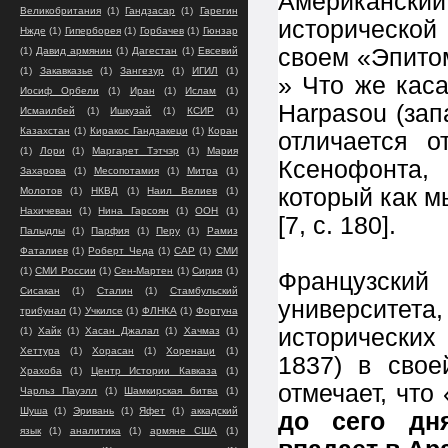
Американс
Великобритания
(1)
Гандзасар
(1)
Гарегин
исторической
Нжде
(1)
Гиперборея
(1)
Горбачев
(1)
Гюнзар
своем «Эпито
(1)
Давид армянин
(1)
Дагестан
(1)
Евсевий
(1)
Закавказье
(1)
Зангезур
(1)
ИГИЛ
(1)
» Что же каса
Иосиф Орбели
(1)
Иран
(1)
Ислам
(1)
Harpasou (зап
Исмаилбей
(1)
Ишкузай
(1)
КСИР
(1)
Казахстан
(1)
Киракос Гандзакеци
(1)
Коран
отличается 
(1)
Лори
(1)
Маргарет Тэтчэр
(1)
Мария
Ксенофонта,
Захарова
(1)
Месопотамия
(1)
Митра
(1)
который как м
Молотов
(1)
НКВД
(1)
Наил Велиев
(1)
Нахичеван
(1)
Нина Гарсоян
(1)
ООН
(1)
[7, с. 180].
Палыдлы
(1)
Парфия
(1)
Перу
(1)
Рамиз
Фаталиев
(1)
Роберт Чеда
(1)
САР
(1)
СМИ
(1)
СМИ России
(1)
Сен-Мартен
(1)
Сирия
(1)
Французский
Сисакан
(1)
Сталин
(1)
Стамбульский
университет
трибунал
(1)
Учкилсе
(1)
ФЛНКА
(1)
Фортуна
исторических
(1)
Хайк
(1)
Хасан Джалал
(1)
Хачмаз
(1)
Хеттура
(1)
Хорасан
(1)
Хоренаци
(1)
1837) в сво
Храхоба
(1)
Центр Истории Кавказа
(1)
отмечает, что 
Чарльз Пауэлл
(1)
Шамкирская битва
(1)
Шуша
(1)
Эривань
(1)
Яфет
(1)
аккадский
до сего дн
язык
(1)
аналитика
(1)
армяне США
(1)