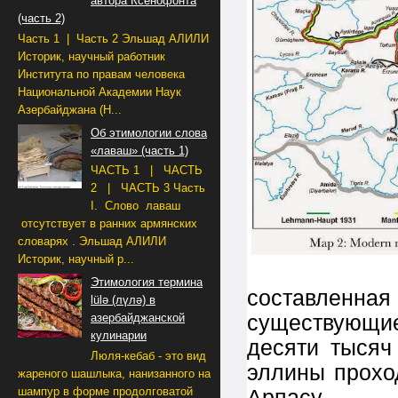
автора Ксенофонта
(часть 2)
Часть 1 | Часть 2 Эльшад АЛИЛИ
Историк, научный работник
Института по правам человека
Национальной Академии Наук
Азербайджана (Н...
Об этимологии слова
«лаваш» (часть 1)
ЧАСТЬ 1 | ЧАСТЬ
2 | ЧАСТЬ 3 Часть
I. Слово лаваш
отсутствует в ранних армянских
словарях . Эльшад АЛИЛИ
Историк, научный р...
Этимология термина
составленная
lülə (лүлә) в
существующие
азербайджанской
кулинарии
десяти тысяч
Люля-кебаб - это вид
эллины прохо
жареного шашлыка, нанизанного на
шампур в форме продолговатой
Арпасу.