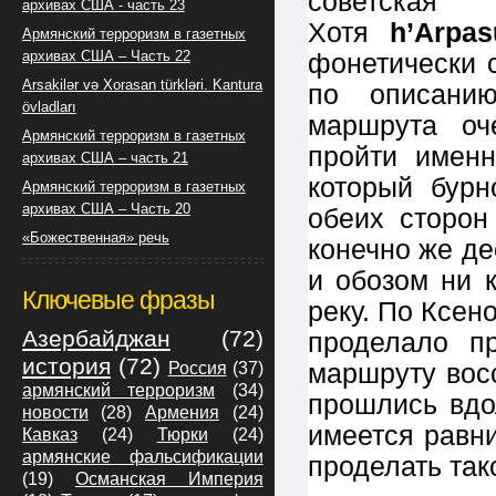
советска
архивах США - часть 23
Хотя
h’Arpa
Армянский терроризм в газетных
архивах США – Часть 22
фонетически 
Arsakilər və Xorasan türkləri. Kantura
по описани
övladları
маршрута оч
Армянский терроризм в газетных
пройти именн
архивах США – часть 21
который бурн
Армянский терроризм в газетных
архивах США – Часть 20
обеих сторон
«Божественная» речь
конечно же де
и обозом ни 
Ключевые фразы
реку. По Ксен
Азербайджан
(72)
проделало п
история
(72)
маршруту вос
Россия
(37)
армянский терроризм
(34)
прошлись вдо
новости
(28)
Армения
(24)
имеется равни
Кавказ
(24)
Тюрки
(24)
армянские фальсификации
проделать так
(19)
Османская Империя