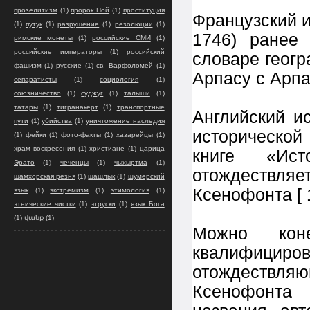
прозелитизм
(1)
пророк Ной
(1)
проституция
Французский и
(1)
путук
(1)
разрушение
(1)
резолюции
(1)
1746) ранее
римские монеты
(1)
российские СМИ
(1)
российские императоры
(1)
российский
словаре геог
фашизм
(1)
русские
(1)
св. Варфоломей
(1)
Арпасу с Арпас
сепаратисты
(1)
социология
(1)
союзничество
(1)
суджуг
(1)
талыши
(1)
татары
(1)
тигранакерт
(1)
транспортные
Английский ис
пути
(1)
убийства
(1)
уничтожение наследия
историческо
(1)
фейки
(1)
фото-факты
(1)
хазарейцы
(1)
храм воскресения
(1)
христиане
(1)
царица
книге «Ист
Эрато
(1)
чеченцы
(1)
чыхыртма
(1)
отождествл
шамхорская резня
(1)
шашлык
(1)
шумерский
Ксенофонта [ 1
язык
(1)
экстремизм
(1)
этимология
(1)
этнические чистки
(1)
этруски
(1)
язык Бога
(1)
վանք
(1)
Можно кон
квалифициро
отождествл
Ксенофонта