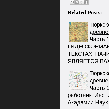
Related Posts:
Тюркск
древне
Часть 
ГИДРОФОРМАН
ТЕКСТАХ, НАЧИ
ЯВЛЯЕТСЯ В
Тюркск
древне
Часть 
работник Инст
Академии Наук