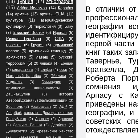
(18)
Турция
(17)
этнография
В отличии от
(15)
Аббас Исламов
(14)
Карабах
(14)
армяне
(13)
архивы США
(11)
профессион
культура
(11)
азербайджанская
географии в
кулинария
(8)
тюркология
(8)
Баку
(7)
Ближний Восток
(6)
Иреван
(6)
идентифициру
Ризван Гусейнов
(6)
США
(6)
первой части
проекты
(6)
Грузия
(5)
армянский
книг таких за
вопрос
(5)
армянский геноцид
(5)
армянство
(5)
лаваш
(5)
русский
Тавернье, Т
терроризм
(5)
20 января
(4)
Ереван
Кратвелла, 
(4)
сепаратизм
(4)
скифы
(4)
ссср
(4)
Нагорный Карабах
(3)
Тбилиси
(3)
Роберта Пор
Ходжалы
(3)
Эчмиадзин
(3)
сомнения ид
армянские националисты
(3)
Арпасу с Ка
дашнакцутюн
(3)
история
Азербайджана
(3)
фальсификации
(3)
приведены на
366 полк
(2)
Azərbaycan
(2)
АДР
(2)
географии, и
Азербайджанская Демократическая
Республика
(2)
Арпа-су
(2)
Арпачай
советских сп
(2)
Девичья Башня
(2)
Дербент
(2)
отождествляет
Джавахетия
(2)
Иреванское ханство
(2)
Кавказская Албания
(2)