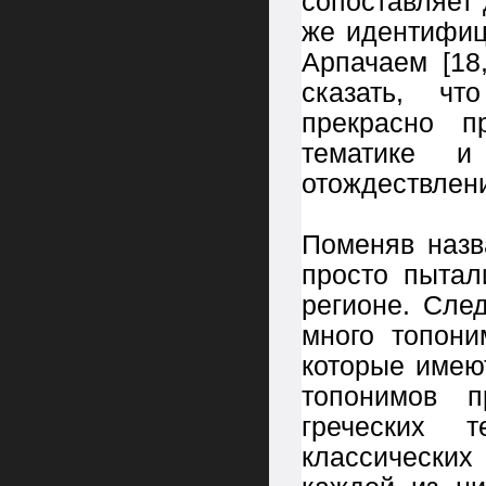
сопоставляет 
же идентифиц
Арпачаем [18
сказать, чт
прекрасно п
тематике и
отождествлени
Поменяв назв
просто пытал
регионе. Сле
много топони
которые имею
топонимов п
греческих 
классически