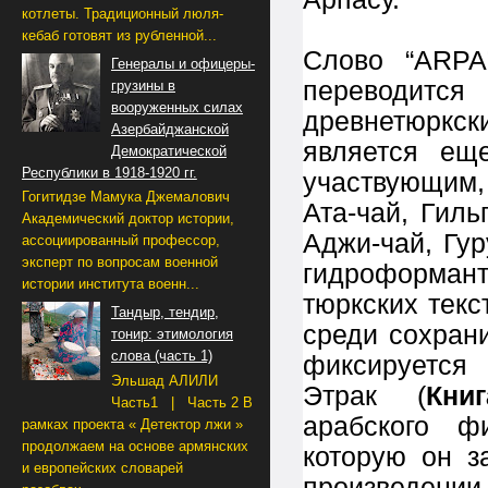
котлеты. Традиционный люля-
кебаб готовят из рубленной...
Слово “ARPA
Генералы и офицеры-
переводит
грузины в
вооруженных силах
древнетюркски
Азербайджанской
является ещ
Демократической
Республики в 1918-1920 гг.
участвующим,
Гогитидзе Мамука Джемалович
Ата-чай, Гиль
Академический доктор истории,
Аджи-чай, Гур
ассоциированный профессор,
эксперт по вопросам военной
гидроформант 
истории института военн...
тюркских текс
Тандыр, тендир,
среди сохран
тонир: этимология
слова (часть 1)
фиксируется 
Эльшад АЛИЛИ
Этрак (
Кни
Часть1 | Часть 2 В
арабского ф
рамках проекта « Детектор лжи »
продолжаем на основе армянских
которую он з
и европейских словарей
произведен