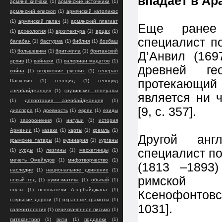
впадает в Ар
армяне кипчаки
(1)
армянские источники
(1)
армянский епископ
(1)
армянский католикос
(1)
армянский палач
(1)
армянский плагиат
Еще ранее 
(1)
археология
(1)
архитектура
(1)
арцах
(1)
специалист п
балабан
(1)
бастурма
(1)
библия
(1)
бозбаш
(1)
большевики
(1)
брит-мила
(1)
британский
Д’Анвил (169
архив
(1)
вайнахи
(1)
валериан мадатов
(1)
древней ге
война
(1)
вторжение русских
(1)
генерал
протекающий
Паскевич
(1)
геноцид
(1)
геноцид
азербайджанцев
(1)
грузинские генералы
является ни 
(1)
депортация азербайджанцев
(1)
[9, с. 357].
диаспора
(1)
древность
(1)
евреи
(1)
езиды
(1)
захоронения
(1)
ингуши
(1)
история
Армении
(1)
казаки
(1)
карты
(1)
кремль
(1)
Другой анг
крымские татары
(1)
кулинария
(1)
курганы
специалист п
(1)
курды
(1)
лезгины
(1)
месхетинцы
(1)
мечеть Омейядов
(1)
мифотворчество
(1)
(1813 –1893
наследие
(1)
национальное движение
(1)
римской 
новый год
(1)
нумизматика
(1)
обычай
(1)
огузы
(1)
основатели Азербайджана
(1)
Ксенофонтовск
открытие дороги
(1)
охранные грамоты
(1)
1031].
палеонтология
(1)
перехваченное письмо
(1)
питекантроп
(1)
пити
(1)
подделки
(1)