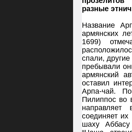
прозелитов
разные этнич
Название Ар
армянских ле
1699) отмеч
расположило
спали, другие
пребывали они
армянский а
оставил инте
Арпа-чай. П
Пилиппос во 
направляет 
соединяет их 
шаху Аббасу 