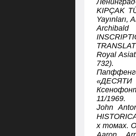
Ленинград
KIPÇAK TÜ
Yayınları, 
Archibal
INSCRIPT
TRANSLATE
Royal Asiat
732).
Папффенг
«ДЕСЯТИ 
Ксенофонт
11/1969.
John Ant
HISTORICA
х
томах
.
O
Aaron A