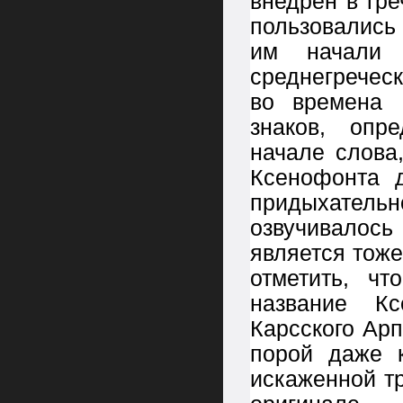
внедрен в гре
пользовались 
им начали 
среднегречес
во времена 
знаков, опр
начале слова
Ксенофонта 
придыхател
озвучивалос
является тож
отметить, ч
название К
Карсского Арп
порой даже к
искаженной тр