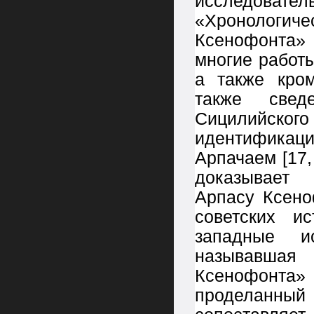
исследовате
«Хронологи
Ксенофонта»
многие работ
а также кро
также свед
Сицилийского (
идентификац
Арпачаем [17,
доказывает 
Арпасу Ксено
советских и
западные и
называвшая
Ксенофонта»
проделанны