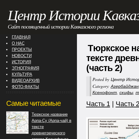
Центр Истории Кавка
Сайт посвященный истории Кавказского региона
ГЛАВНАЯ
О НАС
Тюркское на
ПРОЕКТЫ
тексте древ
НОВОСТИ
ИСТОРИЯ
(часть 2)
ЭТНОГРАФИЯ
КУЛЬТУРА
Posted by
Центр Истор
ВИДЕОАРХИВ
Category:
Азербайджан
ФОТО-ФАКТЫ
Ксенофонт
,
скифы
,
т
Самые читаемые
Часть 1
|
Часть 
Тюркское название
Арпа-Су (Арпа-чай) в
тексте
древнегреческого